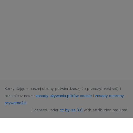
Korzystając z naszej strony potwierdzasz, że przeczytałeś(-aś) i
rozumiesz nasze
zasady używania plików cookie
i
zasady ochrony
prywatności
.
Licensed under
cc by-sa 3.0
with attribution required.