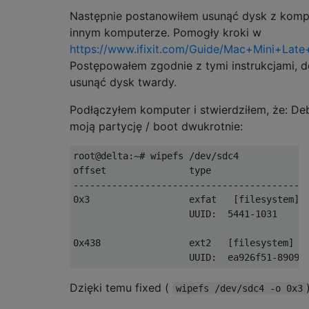
Następnie postanowiłem usunąć dysk z kompu
innym komputerze. Pomogły kroki w
https://www.ifixit.com/Guide/Mac+Mini+Lat
Postępowałem zgodnie z tymi instrukcjami, d
usunąć dysk twardy.
Podłączyłem komputer i stwierdziłem, że: Deb
moją partycję / boot dwukrotnie:
root@delta:~# wipefs /dev/sdc4

offset               type

-------------------------------------------
0x3                  exfat   [filesystem]

                     UUID:  5441-1031

0x438                ext2   [filesystem]

Dzięki temu fixed (
wipefs /dev/sdc4 -o 0x3