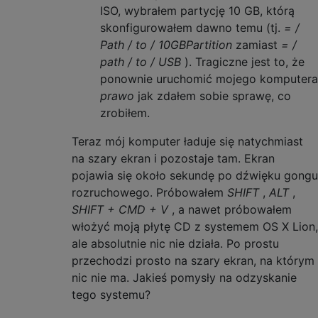
ISO, wybrałem partycję 10 GB, którą
skonfigurowałem dawno temu (tj.
= /
Path / to / 10GBPartition
zamiast
= /
path / to / USB
). Tragiczne jest to, że
ponownie uruchomić mojego komputera
prawo
jak zdałem sobie sprawę, co
zrobiłem.
Teraz mój komputer ładuje się natychmiast
na szary ekran i pozostaje tam. Ekran
pojawia się około sekundę po dźwięku gongu
rozruchowego. Próbowałem
SHIFT
,
ALT
,
SHIFT + CMD + V
, a nawet próbowałem
włożyć moją płytę CD z systemem OS X Lion,
ale absolutnie nic nie działa. Po prostu
przechodzi prosto na szary ekran, na którym
nic nie ma. Jakieś pomysły na odzyskanie
tego systemu?