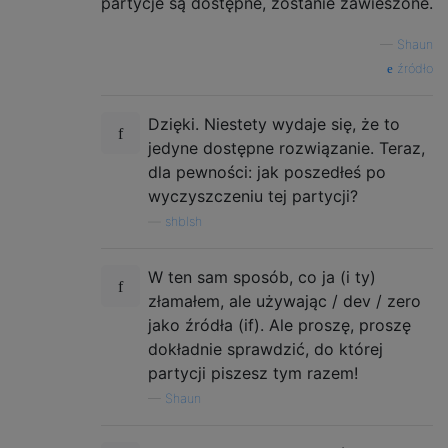
partycje są dostępne, zostanie zawieszone.
—
Shaun
źródło
Dzięki. Niestety wydaje się, że to
jedyne dostępne rozwiązanie. Teraz,
dla pewności: jak poszedłeś po
wyczyszczeniu tej partycji?
—
shblsh
W ten sam sposób, co ja (i ty)
złamałem, ale używając / dev / zero
jako źródła (if). Ale proszę, proszę
dokładnie sprawdzić, do której
partycji piszesz tym razem!
—
Shaun