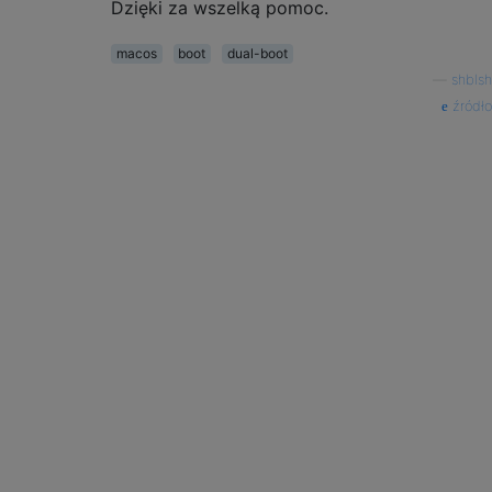
Dzięki za wszelką pomoc.
macos
boot
dual-boot
—
shblsh
źródło