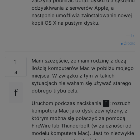
zaczyna pobierać obraz dysku dla systemu
odzyskiwania z serwerów Apple, a
następnie umożliwia zainstalowanie nowej
kopii OS X na pustym dysku.
—
Lri
źródło
Mam szczęście, że mam rodzinę z dużą
1
ilością komputerów Mac w pobliżu mojego
miejsca. W związku z tym w takich
sytuacjach nie waham się używać starego
dobrego trybu celu.
Uruchom podczas naciskania
; rozruch
T
komputera Mac jako dysk zewnętrzny, z
którym można się połączyć za pomocą
FireWire lub Thunderbolt (w zależności od
modelu komputera Mac). Jest to niezwykle