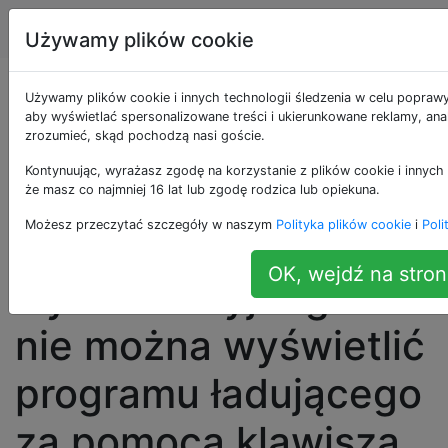
Apple
Tagi
Account
Używamy plików cookie
Szary ekran
Używamy plików cookie i innych technologii śledzenia w celu poprawy
aby wyświetlać spersonalizowane treści i ukierunkowane reklamy, anal
zrozumieć, skąd pochodzą nasi goście.
natychmiast po
Kontynuując, wyrażasz zgodę na korzystanie z plików cookie i innych 
uruchomieniu. Nie
że masz co najmniej 16 lat lub zgodę rodzica lub opiekuna.
Możesz przeczytać szczegóły w naszym
Polityka plików cookie
i
Poli
można przejść do
OK, wejdź na stron
trybu awaryjnego i
nie można wyświetlić
programu ładującego
za pomocą klawisza