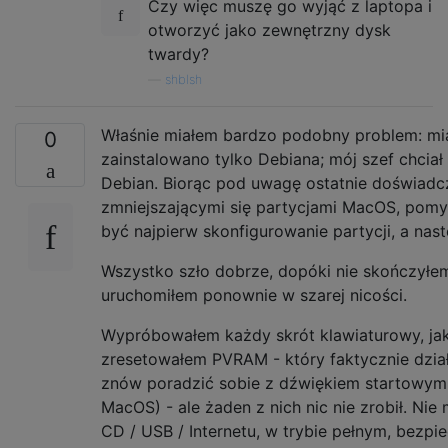
Czy więc muszę go wyjąć z laptopa i
otworzyć jako zewnętrzny dysk
twardy?
—
shblsh
Właśnie miałem bardzo podobny problem: mi
0
zainstalowano tylko Debiana; mój szef chci
Debian. Biorąc pod uwagę ostatnie doświad
zmniejszającymi się partycjami MacOS, pom
być najpierw skonfigurowanie partycji, a na
Wszystko szło dobrze, dopóki nie skończyłem 
uruchomiłem ponownie w szarej nicości.
Wypróbowałem każdy skrót klawiaturowy, ja
zresetowałem PVRAM - który faktycznie dzia
znów poradzić sobie z dźwiękiem startowym
MacOS) - ale żaden z nich nic nie zrobił. Ni
CD / USB / Internetu, w trybie pełnym, bezpie