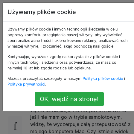
Apple
Tagi
Account
Używamy plików cookie
Jak sprawdzić, jaki
Używamy plików cookie i innych technologii śledzenia w celu
poprawy komfortu przeglądania naszej witryny, aby wyświetlać
spersonalizowane treści i ukierunkowane reklamy, analizować ruch
proces na iPadzie /
w naszej witrynie, i zrozumieć, skąd pochodzą nasi goście.
iPhonie wykorzystuje
Kontynuując, wyrażasz zgodę na korzystanie z plików cookie i
innych technologii śledzenia oraz potwierdzasz, że masz co
najmniej 16 lat lub zgodę rodzica lub opiekuna.
dane?
Możesz przeczytać szczegóły w naszym
Polityka plików cookie
i
Polityka prywatności
.
Mam iPada za pomocą współdzielonego Wi-
0
OK, wejdź na stronę!
Fi z komputera Mac. Nie jest podłączony, nic
się nie aktualizuje, nic nie jest otwarte. Ale
jeśli nie mam go w trybie samolotowym,
widzę, że wyczerpuje całą przepustowość z
mojego komputera Mac. Czy istnieje widok