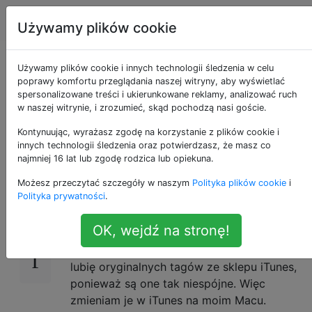
Apple
Tagi
Account
Używamy plików cookie
iOS7 Korzystanie z
Używamy plików cookie i innych technologii śledzenia w celu
poprawy komfortu przeglądania naszej witryny, aby wyświetlać
spersonalizowane treści i ukierunkowane reklamy, analizować ruch
własnych tagów dla
w naszej witrynie, i zrozumieć, skąd pochodzą nasi goście.
zakupionej muzyki
Kontynuując, wyrażasz zgodę na korzystanie z plików cookie i
innych technologii śledzenia oraz potwierdzasz, że masz co
najmniej 16 lat lub zgodę rodzica lub opiekuna.
Możesz przeczytać szczegóły w naszym
Polityka plików cookie
i
Zdecydowałem się opublikować, ponieważ
0
Polityka prywatności
.
mam problem. Niestety iOS7 obsługuje tagi
zakupionej muzyki inaczej niż iOS6.
OK, wejdź na stronę!
Mój problem polega na tym, że często nie
lubię oryginalnych tagów ze sklepu iTunes,
ponieważ są one tak niespójne. Więc
zmieniam je w iTunes na moim Macu.