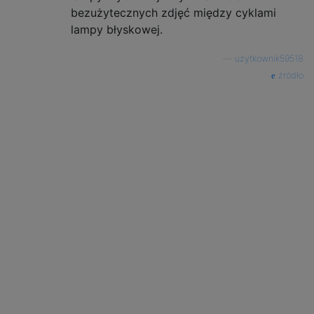
bezużytecznych zdjęć między cyklami
lampy błyskowej.
—
użytkownik59518
źródło