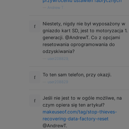
przywróceniu ustawień fabrycznych
—
Andrew T.
Niestety, nigdy nie był wyposażony w
gniazdo kart SD, jest to motoryzacja 1.
generacji. @AndrewT. Co z opcjami
resetowania oprogramowania do
odzyskiwania?
—
user208829,
To ten sam telefon, przy okazji.
—
user208829
Jeśli nie jest to w ogóle możliwe, na
czym opiera się ten artykuł?
makeuseof.com/tag/stop-thieves-
recovering-data-factory-reset
@AndrewT.