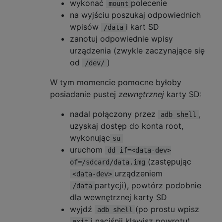
wykonać
polecenie
mount
na wyjściu poszukaj odpowiednich
wpisów
i kart SD
/data
zanotuj odpowiednie wpisy
urządzenia (zwykle zaczynające się
od
)
/dev/
W tym momencie pomocne byłoby
posiadanie pustej
zewnętrznej
karty SD:
nadal połączony przez
,
adb shell
uzyskaj dostęp do konta root,
wykonując
su
uruchom
dd if=<data-dev>
(zastępując
of=/sdcard/data.img
urządzeniem
<data-dev>
partycji), powtórz podobnie
/data
dla wewnętrznej karty SD
wyjdź
(po prostu wpisz
adb shell
i naciśnij klawisz powrotu)
exit