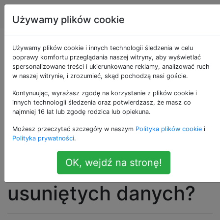
Android
Tagi
Account
Używamy plików cookie
Mój telefon z
Używamy plików cookie i innych technologii śledzenia w celu
poprawy komfortu przeglądania naszej witryny, aby wyświetlać
spersonalizowane treści i ukierunkowane reklamy, analizować ruch
Androidem jest
w naszej witrynie, i zrozumieć, skąd pochodzą nasi goście.
całkowicie
Kontynuując, wyrażasz zgodę na korzystanie z plików cookie i
innych technologii śledzenia oraz potwierdzasz, że masz co
najmniej 16 lat lub zgodę rodzica lub opiekuna.
zresetowany, jaki jest
Możesz przeczytać szczegóły w naszym
Polityka plików cookie
i
najlepszy sposób na
Polityka prywatności
.
OK, wejdź na stronę!
odzyskanie
usuniętych danych?