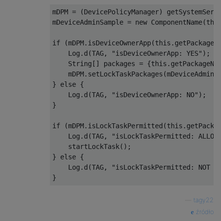
mDPM = (DevicePolicyManager) getSystemServi
mDeviceAdminSample = new ComponentName(this
if (mDPM.isDeviceOwnerApp(this.getPackageNa
    Log.d(TAG, "isDeviceOwnerApp: YES");

    String[] packages = {this.getPackageNam
    mDPM.setLockTaskPackages(mDeviceAdminSa
} else {

    Log.d(TAG, "isDeviceOwnerApp: NO");

}

if (mDPM.isLockTaskPermitted(this.getPackag
    Log.d(TAG, "isLockTaskPermitted: ALLOWE
    startLockTask();

} else {

    Log.d(TAG, "isLockTaskPermitted: NOT AL
—
tagy22
źródło