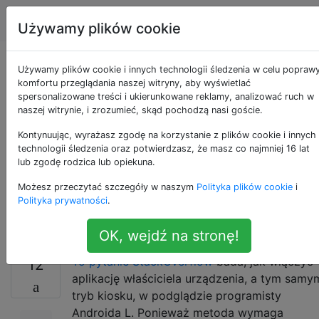
Android
Tagi
Account
Używamy plików cookie
Jak włączyć
Używamy plików cookie i innych technologii śledzenia w celu popraw
komfortu przeglądania naszej witryny, aby wyświetlać
spersonalizowane treści i ukierunkowane reklamy, analizować ruch w
blokowanie zadań na
naszej witrynie, i zrozumieć, skąd pochodzą nasi goście.
urządzeniach
Kontynuując, wyrażasz zgodę na korzystanie z plików cookie i innych
technologii śledzenia oraz potwierdzasz, że masz co najmniej 16 lat
lub zgodę rodzica lub opiekuna.
produkcyjnych
Możesz przeczytać szczegóły w naszym
Polityka plików cookie
i
Android 5.0
Polityka prywatności
.
OK, wejdź na stronę!
To pytanie StackOverflow
bada, jak włączyć
12
aplikację właściciela urządzenia, a tym samy
tryb kiosku, w podglądzie programisty
Androida L. Ponieważ metoda wymaga