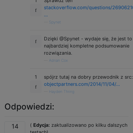
1
Sprawdź ten
stackoverflow.com/questions/2690621
…
—
Spynet
Dzięki @Spynet - wydaje się, że jest to
najbardziej kompletne podsumowanie
rozwiązania.
—
Adrian Cox
1
spójrz tutaj na dobry przewodnik z src:
objectpartners.com/2014/11/04/…
—
Hayden Thring
Odpowiedzi:
(
Edycja:
zaktualizowano po kilku dalszych
14
testach)