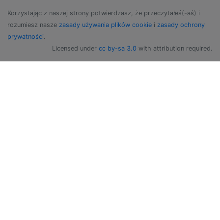
Korzystając z naszej strony potwierdzasz, że przeczytałeś(-aś) i
rozumiesz nasze
zasady używania plików cookie
i
zasady ochrony
prywatności
.
Licensed under
cc by-sa 3.0
with attribution required.