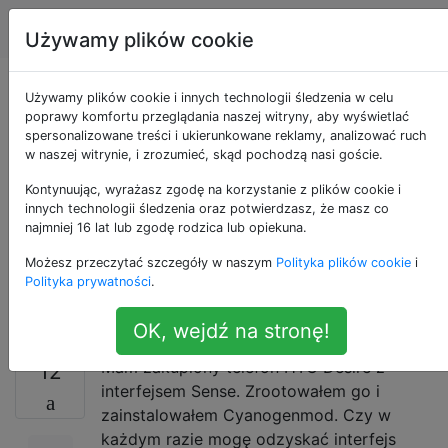
Android
Tagi
Account
Używamy plików cookie
Zrootował telefon i
Używamy plików cookie i innych technologii śledzenia w celu
poprawy komfortu przeglądania naszej witryny, aby wyświetlać
spersonalizowane treści i ukierunkowane reklamy, analizować ruch
zainstalował
w naszej witrynie, i zrozumieć, skąd pochodzą nasi goście.
cyjanogenmod. Jak
Kontynuując, wyrażasz zgodę na korzystanie z plików cookie i
innych technologii śledzenia oraz potwierdzasz, że masz co
najmniej 16 lat lub zgodę rodzica lub opiekuna.
odzyskać interfejs
Możesz przeczytać szczegóły w naszym
Polityka plików cookie
i
użytkownika Sense?
Polityka prywatności
.
OK, wejdź na stronę!
Mam zakupiony telefon HTC Desire z
12
interfejsem Sense. Zrootowałem go i
zainstalowałem Cyanogenmod. Czy w
każdym razie mogę odzyskać interfejs