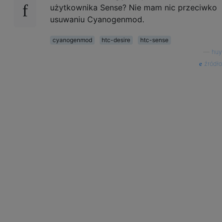
użytkownika Sense? Nie mam nic przeciwko
usuwaniu Cyanogenmod.
cyanogenmod
htc-desire
htc-sense
—
huy
źródło