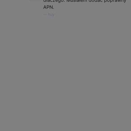
APN.
—
huy