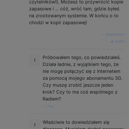
czytelników!), Możesz to przywrócić kopie
zapasowe i ... cóż, wróć tam, gdzie byłeś
na zrootowanym systemie. W końcu o to
chodzi w kopii zapasowej!
—
eldarerathis
źródło
Próbowałem tego, co powiedziałeś.
Działa ładnie, z wyjątkiem tego, że
nie mogę połączyć się z Internetem
za pomocą mojego abonamentu 3G.
Czy muszę zrobić jeszcze jeden
krok? Czy to ma coś wspólnego z
Radiem?
—
huy,
Właściwie to dowiedziałem się
dlaczego. Musiałem dodać poprawny