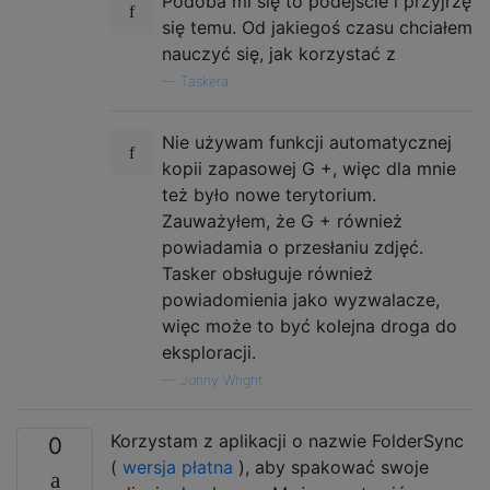
Podoba mi się to podejście i przyjrzę
się temu. Od jakiegoś czasu chciałem
nauczyć się, jak korzystać z
—
Taskera
Nie używam funkcji automatycznej
kopii zapasowej G +, więc dla mnie
też było nowe terytorium.
Zauważyłem, że G + również
powiadamia o przesłaniu zdjęć.
Tasker obsługuje również
powiadomienia jako wyzwalacze,
więc może to być kolejna droga do
eksploracji.
—
Jonny Wright
Korzystam z aplikacji o nazwie FolderSync
0
(
wersja płatna
), aby spakować swoje