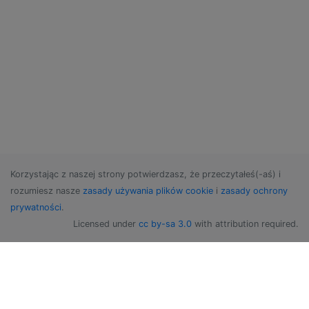
Korzystając z naszej strony potwierdzasz, że przeczytałeś(-aś) i
rozumiesz nasze
zasady używania plików cookie
i
zasady ochrony
prywatności
.
Licensed under
cc by-sa 3.0
with attribution required.