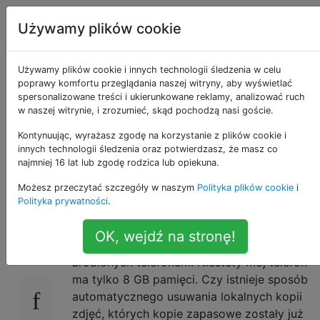
Android
Tagi
Account
Używamy plików cookie
Automatycznie
Używamy plików cookie i innych technologii śledzenia w celu
poprawy komfortu przeglądania naszej witryny, aby wyświetlać
spersonalizowane treści i ukierunkowane reklamy, analizować ruch
usuwaj lokalne
w naszej witrynie, i zrozumieć, skąd pochodzą nasi goście.
zdjęcia z kopii
Kontynuując, wyrażasz zgodę na korzystanie z plików cookie i
innych technologii śledzenia oraz potwierdzasz, że masz co
najmniej 16 lat lub zgodę rodzica lub opiekuna.
zapasowej Google+
Możesz przeczytać szczegóły w naszym
Polityka plików cookie
i
Polityka prywatności
.
Korzystam z Google+, aby automatycznie
11
OK, wejdź na stronę!
tworzyć kopie zapasowe wszystkich zdjęć
zrobionych telefonem. Niestety mój telefon
ma tylko 8 GB pamięci. Czy istnieje sposób
automatycznego usuwania lokalnych kopii
zdjęć, których kopie zapasowe zostały już