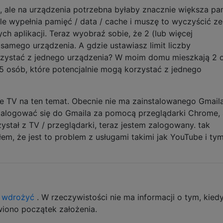
e, ale na urządzenia potrzebna byłaby znacznie większa pa
ale wypełnia pamięć / data / cache i muszę to wyczyścić ze
ch aplikacji. Teraz wyobraź sobie, że 2 (lub więcej
samego urządzenia. A gdzie ustawiasz limit liczby
zystać z jednego urządzenia? W moim domu mieszkają 2 
t 5 osób, które potencjalnie mogą korzystać z jednego
 TV na ten temat. Obecnie nie ma zainstalowanego Gmaila
zalogować się do Gmaila za pomocą przeglądarki Chrome, a
zystał z TV / przeglądarki, teraz jestem zalogowany. tak
em, że jest to problem z usługami takimi jak YouTube i ty
o wdrożyć
. W rzeczywistości nie ma informacji o tym, kied
wiono początek założenia.