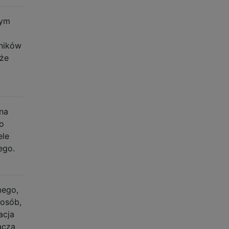
dym
wników
oże
 na
o
ele
ego.
mego,
posób,
acja
acza