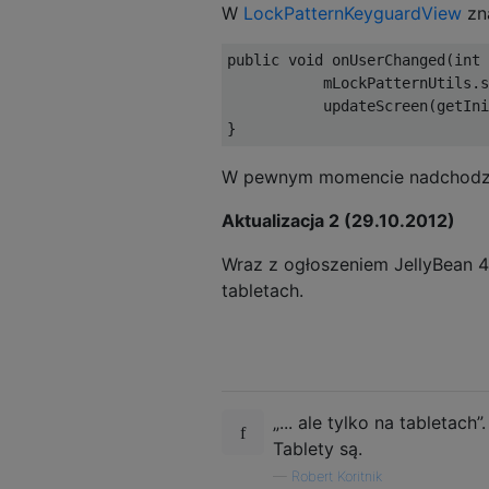
W
LockPatternKeyguardView
zna
public void onUserChanged(int 
           mLockPatternUtils.s
           updateScreen(getIni
W pewnym momencie nadchodzi 
Aktualizacja 2 (29.10.2012)
Wraz z ogłoszeniem JellyBean 4.
tabletach.
„... ale tylko na tabletac
Tablety są.
—
Robert Koritnik