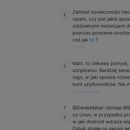
Zamiast konieczności tw
razem, czy jest jakiś sp
oddzielnymi instancjami 
poprzez ponowne uruchom
coś jak
to
?
—
Matt
Matt, to ciekawy pomysł,
urządzeniu. Bardziej sen
tego, w jaki sposób różne
kont użytkowników. Nie m
—
Derek Mahar
1
@DerekMahar: istnieje WI
co Linux, w przypadku p
w jaki Android wdraża wię
Dalvik działa na swoim w