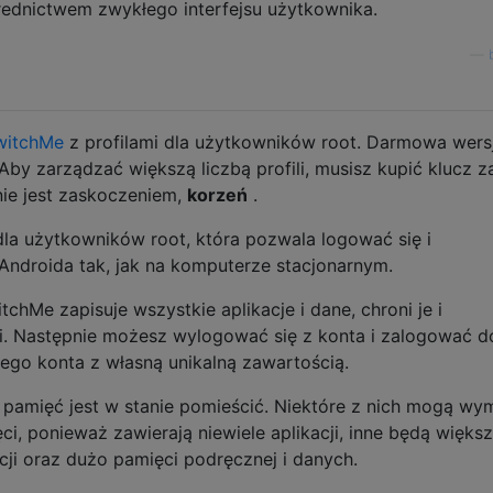
ośrednictwem zwykłego interfejsu użytkownika.
—
witchMe
z profilami dla użytkowników root. Darmowa wersj
 Aby zarządzać większą liczbą profili, musisz kupić klucz z
nie jest zaskoczeniem,
korzeń
.
dla użytkowników root, która pozwala logować się i
 Androida tak, jak na komputerze stacjonarnym.
hMe zapisuje wszystkie aplikacje i dane, chroni je i
i. Następnie możesz wylogować się z konta i zalogować d
nnego konta z własną unikalną zawartością.
le pamięć jest w stanie pomieścić. Niektóre z nich mogą w
ci, ponieważ zawierają niewiele aplikacji, inne będą większ
cji oraz dużo pamięci podręcznej i danych.