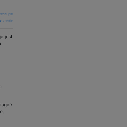
bmaupin
źródło
a jest
a
o
ymagać
e,