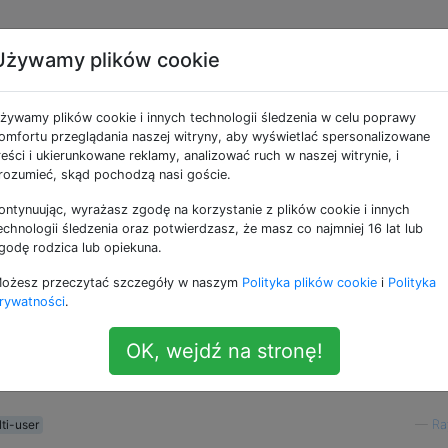
Używamy plików cookie
żytkowników na tym
żywamy plików cookie i innych technologii śledzenia w celu poprawy
iu
omfortu przeglądania naszej witryny, aby wyświetlać spersonalizowane
reści i ukierunkowane reklamy, analizować ruch w naszej witrynie, i
rozumieć, skąd pochodzą nasi goście.
ontynuując, wyrażasz zgodę na korzystanie z plików cookie i innych
ieżący użytkownik” na Androidzie i sposób na zmianę?
echnologii śledzenia oraz potwierdzasz, że masz co najmniej 16 lat lub
godę rodzica lub opiekuna.
 Motorola Xoom i chciałbym podzielić się nim z żoną w d
ożesz przeczytać szczegóły w naszym
Polityka plików cookie
i
Polityka
 systemem Windows zapewniamy szybkie przełączanie
rywatności
.
emy zachować własne karty i loginy. Nie jestem szczegól
tności związanymi z przełączaniem użytkowników, więc je
OK, wejdź na stronę!
e oddzielnych użytkowników, czy istnieje koncepcja przełą
ti-user
—
Ra