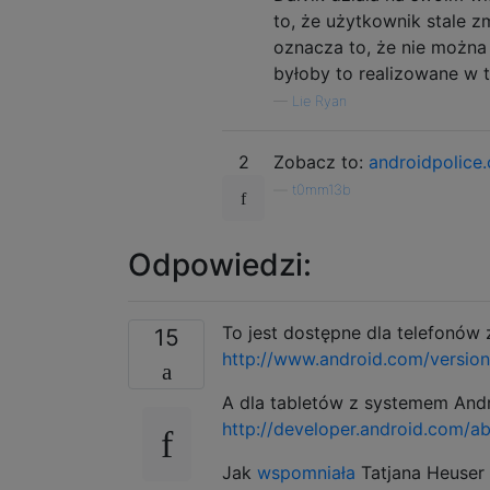
to, że użytkownik stale z
oznacza to, że nie można
byłoby to realizowane w 
—
Lie Ryan
2
Zobacz to:
androidpolice
—
t0mm13b
Odpowiedzi:
To jest dostępne dla telefonów 
15
http://www.android.com/versions
A dla tabletów z systemem Andro
http://developer.android.com/ab
Jak
wspomniała
Tatjana Heuser 