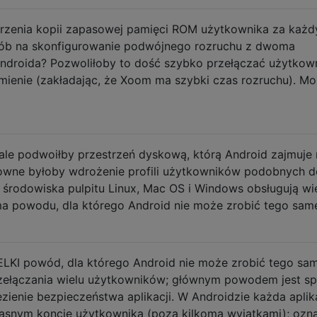
orzenia kopii zapasowej pamięci ROM użytkownika za każ
osób na skonfigurowanie podwójnego rozruchu z dwoma
Androida? Pozwoliłoby to dość szybko przełączać użytko
ienie (zakładając, że Xoom ma szybki czas rozruchu). M
 ale podwoiłby przestrzeń dyskową, którą Android zajmuje
sowne byłoby wdrożenie profili użytkowników podobnych d
 środowiska pulpitu Linux, Mac OS i Windows obsługują wi
a powodu, dla którego Android nie może zrobić tego sam
ELKI powód, dla którego Android nie może zrobić tego sa
rzełączania wielu użytkowników; głównym powodem jest s
zienie bezpieczeństwa aplikacji. W Androidzie każda aplik
łasnym koncie użytkownika (poza kilkoma wyjątkami); ozn