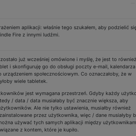
—
eniem aplikacji: właśnie tego szukałem, aby podzielić si
le Fire z innymi ludźmi.
ostało już wcześniej omówione i myślę, że jest to również
blet i skonfiguruję go do obsługi poczty e-mail, kalendarza 
yło urządzeniem społecznościowym. Co oznaczałoby, że w
łoby wiele tabletek.
tkowników jest wymagana przestrzeń. Gdyby każdy użytk
tedy / data / data musiałaby być znacznie większa, aby
ytkowników. Ale nie tylko ustawienia, musiałby również
 zainstalowane przez użytkownika, więc / dane musiałyby 
można używać tych samych aplikacji między użytkownikam
wiązane z kontem, które je kupiło.