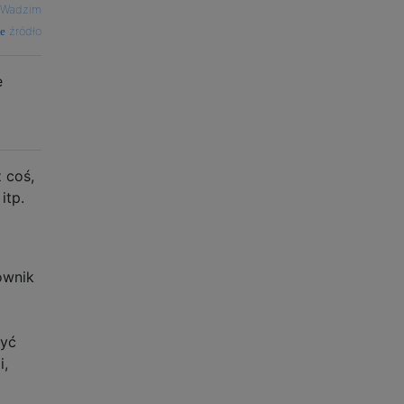
Wadzim
źródło
ę
 coś,
itp.
ownik
być
i,