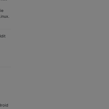
ie
inux.
dit
droid