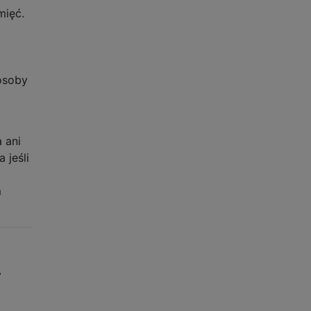
mięć.
osoby
 ani
 jeśli
m
y