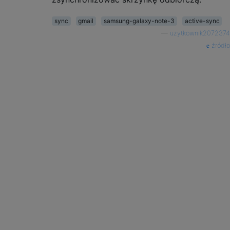
sync
gmail
samsung-galaxy-note-3
active-sync
—
użytkownik2072374
źródło