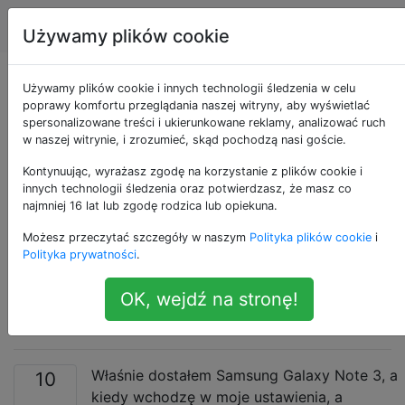
Android
Tagi
Account
Używamy plików cookie
Jak uniemożliwić
Używamy plików cookie i innych technologii śledzenia w celu
poprawy komfortu przeglądania naszej witryny, aby wyświetlać
spersonalizowane treści i ukierunkowane reklamy, analizować ruch
systemowi Android
w naszej witrynie, i zrozumieć, skąd pochodzą nasi goście.
automatyczne
Kontynuując, wyrażasz zgodę na korzystanie z plików cookie i
innych technologii śledzenia oraz potwierdzasz, że masz co
najmniej 16 lat lub zgodę rodzica lub opiekuna.
synchronizowanie
Możesz przeczytać szczegóły w naszym
Polityka plików cookie
i
kontaktów i zdjęć
Polityka prywatności
.
OK, wejdź na stronę!
Gmaila itp
Właśnie dostałem Samsung Galaxy Note 3, a
10
kiedy wchodzę w moje ustawienia, a