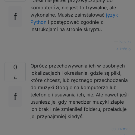
. Jeśli nie jesteś przyzwyczajony do
komputerów, nie jest to trywialne, ale
wykonalne. Musisz zainstalować
język
Python
i postępować zgodnie z
instrukcjami na stronie skryptu.
—
Neves
źródło
Oprócz przechowywania ich w osobnych
0
lokalizacjach i określania, gdzie są pliki,
które chcesz, lub ręcznego przechodzenia
do muzyki Google na komputerze lub
telefonie i usuwania ich, nie. Ale nawet jeśli
usuniesz je, gdy menedżer muzyki złapie
ich brak i nie zmieniłeś folderu, przeładuje
je, przynajmniej kiedyś.
—
cajunzman