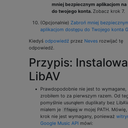
mniej bezpiecznym aplikacjom na
do twojego konta.
Zobacz krok 7.
(Opcjonalnie)
Zabroń mniej bezpieczny
aplikacjom dostępu do Twojego konta 
Kiedyś
odpowiedź
przez
Neves
rozwijać tę
odpowiedź.
Przypis: Instalow
LibAV
Prawdopodobnie nie jest to wymagane, 
zrobiłem to za pierwszym razem. Od te
pomyślnie usunąłem duplikaty bez LibAV
miałem je
w mojej PATH. Mówię, 
ffmpeg
krok nie jest wymagany, ponieważ
witry
Google Music API
mówi: