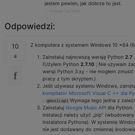
jestem pewien, jak dobrze to jest.
—
Andrew Savinykh
Odpowiedzi:
Z komputera z systemem Windows 10 x64 (64
10
Zainstaluj najnowszą wersję Python
2.7
.
(Użyłem Python
2.7.10
; Nie używam ża
wersji Python 3.xy - nie mogłem zmusić
pracy z tym skryptem.)
Jeśli używasz systemu Windows, zainsta
kompilator Microsoft Visual C ++ dla Py
.
Wymaga tego jedna z zależn
gmusicapi
Zainstaluj
Google Music API
dla Python.
instalacji należy użyć „pip” (wbudowany
instalatora Pythona). W systemie Windo
nie jest dodawany do zmiennej środowi