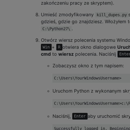
zakończeniu pracy ze skryptem).
Umieść zmodyfikowany
kill_dupes.py
gdzieś, gdzie go znajdziesz. Włożyłem 
.
C:\Python27\
Otwórz wiersz polecenia systemu Windo
+
otwiera okno dialogowe
Uruc
Win
R
cmd
to
wiersz
polecenia. Naciśnij
Ente
Zobaczysz okno z tym napisem:
Uruchom Python z wykonanym skr
Naciśnij,
aby uruchomić skry
Enter