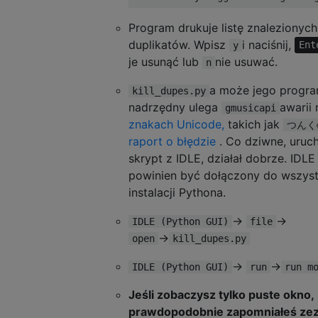
Program drukuje listę znalezionych
duplikatów. Wpisz
i naciśnij,
y
Ent
je usunąć lub
nie usuwać.
n
a może jego progr
kill_dupes.py
nadrzędny ulega
awarii 
gmusicapi
znakach Unicode,
takich jak
つんく
raport o błędzie
. Co dziwne, uruc
skrypt z IDLE, działał dobrze. IDLE
powinien być dołączony do wszyst
instalacji Pythona.
→
→
IDLE (Python GUI)
file
→
open
kill_dupes.py
→
→
IDLE (Python GUI)
run
run m
Jeśli zobaczysz tylko puste okno,
prawdopodobnie zapomniałeś zez