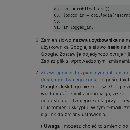
88. api = Mobileclient()  

89. logged_in = api.login('userna
90.

Zamień słowo
nazwa użytkownika
na n
użytkownika Google, a słowo
hasło
na h
Google. Zostaw je pojedynczo cytuje
"
j
Zapisz plik z wprowadzonymi zmianami
Zezwalaj mniej bezpiecznym aplikacjom
dostęp do Twojego konta
za pośrednic
Google. Jeśli tego nie zrobisz, Google wy
wiadomość e-mail z informacją, że zab
on dostęp do Twojego konta przy pier
uruchomieniu skryptu. W tym e-mailu zn
się link do zmiany ustawienia.
(
Uwaga
: możesz chcieć to zmienić po