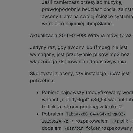
Jeśli zamierzasz przesyłać muzykę,
prawdopodobnie będziesz chciał zainst
avconv Libav na swojej ścieżce system
wraz z co najmniej libmp3lame.
Aktualizacja 2016-01-09: Witryna mówi teraz:
Jedyny raz, gdy avconv lub ffmpeg nie jest
wymagany, jest przesyłanie plików mp3 bez
włączonego skanowania i dopasowywania.
Skorzystaj z oceny, czy instalacja LibAV jest
potrzebna.
Pobierz najnowszy (modyfikowany wedł
wariant „nightly-lgpl” x86_64 wariant Lib
to link ze strony podanej w kroku 2.
Pobrałem
libav-x86_64-w64-mingw32-
→ rozpakowałem
plik 
20150524.7z
.7z
dodałem
rozpakowany
/usr/bin folder