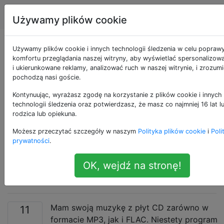
Android
Tagi
Account
Używamy plików cookie
Czy jest jakiś sposób
Używamy plików cookie i innych technologii śledzenia w celu popraw
komfortu przeglądania naszej witryny, aby wyświetlać spersonalizowa
i ukierunkowane reklamy, analizować ruch w naszej witrynie, i zrozum
na znalezienie /
pochodzą nasi goście.
usunięcie
Kontynuując, wyrażasz zgodę na korzystanie z plików cookie i innych
technologii śledzenia oraz potwierdzasz, że masz co najmniej 16 lat 
rodzica lub opiekuna.
zduplikowanych
Możesz przeczytać szczegóły w naszym
Polityka plików cookie
i
Poli
utworów z Muzyki
prywatności
.
OK, wejdź na stronę!
Google Play?
Mam swoją muzykę z płyt CD zarówno w
11
formacie MP3, jak i FLAC. Niestety program