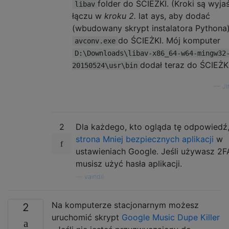
folder do ŚCIEŻKI. (Kroki są wyja
libav
łączu w
kroku 2.
lat ays, aby dodać
(wbudowany skrypt instalatora Pythona
do ŚCIEŻKI. Mój komputer
avconv.exe
D:\Downloads\libav-x86_64-w64-mingw32
dodał teraz do ŚCIEŻKI
20150524\usr\bin
—
Ji
2
Dla każdego, kto ogląda tę odpowiedź
strona Mniej bezpiecznych aplikacji
w
ustawieniach Google. Jeśli używasz 2F
musisz użyć hasła aplikacji.
—
vaindil
Na komputerze stacjonarnym możesz
2
uruchomić skrypt
Google Music Dupe Killer