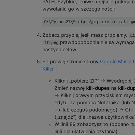
PATH. Szybkie, leniwe obejście polega 
wywołaniu go w szczególności:
Zobacz przypis, jeśli masz problemy.
Li
prawdopodobnie nie są wymaga
ffmpeg
naszych celów.
Po prawej stronie strony
Google Music 
Killer
:
Kliknij „pobierz ZIP” → Wyodrębnij
Zmień nazwę
kill-dupes
na
kill-du
→ Kliknij prawym przyciskiem mys
edytuj za pomocą Notatnika (lub 
++ lub czegoś podobnego) → Ctrl
(„znajdź”) dla „nazwa użytkownika”
W linii 89 zobaczysz to (dodano 
linii dla ułatwienia czytania):