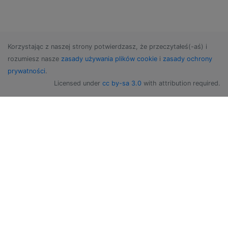
Korzystając z naszej strony potwierdzasz, że przeczytałeś(-aś) i
rozumiesz nasze
zasady używania plików cookie
i
zasady ochrony
prywatności
.
Licensed under
cc by-sa 3.0
with attribution required.