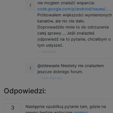
nie mogłem znaleźć wsparcia:
code.google.com/p/android/issues/…
.
Próbowałem większości wymienionych
kanałów, ale nic nie dało.
Doprowadziło mnie to do odrzucenia
całej sprawy ... Jeśli znalazłeś
odpowiedź na to pytanie, chciałbym o
tym usłyszeć.
—
ddewaele
@ddewaele Niestety nie znalazłem
jeszcze dobrego forum.
—
Sean Barbeau
Odpowiedzi:
Następnie opublikuj pytanie tam, gdzie na
3
pewno będzie widoczne:
pomoc