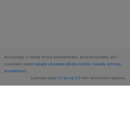
Korzystając z naszej strony potwierdzasz, że przeczytałeś(-aś) i
rozumiesz nasze
zasady używania plików cookie
i
zasady ochrony
prywatności
.
Licensed under
cc by-sa 3.0
with attribution required.