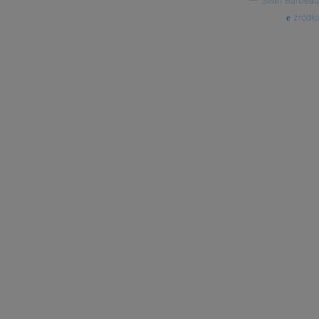
—
Sean Barbeau
źródło