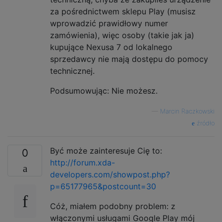
za pośrednictwem sklepu Play (musisz
wprowadzić prawidłowy numer
zamówienia), więc osoby (takie jak ja)
kupujące Nexusa 7 od lokalnego
sprzedawcy nie mają dostępu do pomocy
technicznej.
Podsumowując: Nie możesz.
—
Marcin Raczkowski
źródło
Być może zainteresuje Cię to:
0
http://forum.xda-
developers.com/showpost.php?
p=65177965&postcount=30
Cóż, miałem podobny problem: z
włączonymi usługami Google Play mój