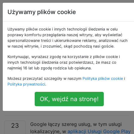
Android
Tagi
Account
Używamy plików cookie
Gdzie należy
Używamy plików cookie i innych technologii śledzenia w celu
poprawy komfortu przeglądania naszej witryny, aby wyświetlać
spersonalizowane treści i ukierunkowane reklamy, analizować ruch
zgłaszać problemy z
w naszej witrynie, i zrozumieć, skąd pochodzą nasi goście.
usługami Google Play
Kontynuując, wyrażasz zgodę na korzystanie z plików cookie i
innych technologii śledzenia oraz potwierdzasz, że masz co
najmniej 16 lat lub zgodę rodzica lub opiekuna.
(np. Dostawca
Możesz przeczytać szczegóły w naszym
Polityka plików cookie
i
lokalizacji z
Polityka prywatności
.
OK, wejdź na stronę!
bezpiecznikiem)?
Google łączy szereg usług, w tym usługi
23
lokalizacyjne, w
aplikacji Usługi Google Play