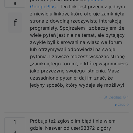
GooglePlus
. Ten link jest przecież jednym
z niewielu linków, które oferuje zamknięta
strona z dowolną rzeczywistą interakcją
programisty. Spojrzałem i zobaczyłem, że
wiele pytań jest nie na temat, ale pytający
zwykle byli kierowani na właściwe forum
lub otrzymywali odpowiedzi na swoje
pytania. I zawsze możesz wskazać stronę
„zamkniętego forum”, o której wspomniałeś
jako przyczynę swojego istnienia. Masz
uzasadnione pytanie; daj im znać, że
jedyny sposób, który wydaje się możliwy!
—
St Cecilias Girl
źródło
Próbuję też zgłosić im błąd i nie wiem
1
gdzie. Naswer od user53872 z góry