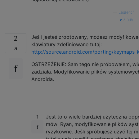
—
Laurent ”
źródło
Jeśli jesteś zrootowany, możesz modyfikować
2
klawiatury zdefiniowane tutaj:
http://source.android.com/porting/keymaps_
OSTRZEŻENIE: Sam tego nie próbowałem, wię
zadziała. Modyfikowanie plików systemowy
Androida.
1
Jest to o wiele bardziej użyteczna odp
mówi Ryan, modyfikowanie plików sys
ryzykowne. Jeśli spróbujesz użyć tej m
tutaj swoje wyniki, ponieważ chciałbym