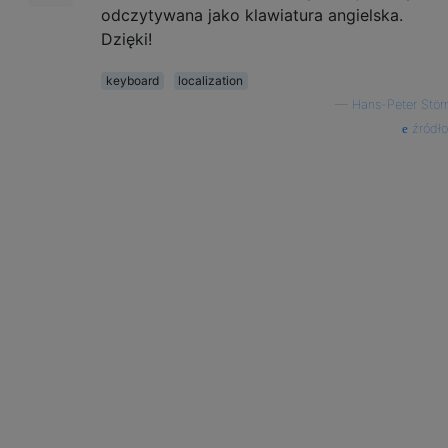
odczytywana jako klawiatura angielska.
Dzięki!
keyboard
localization
—
Hans-Peter Störr
źródło