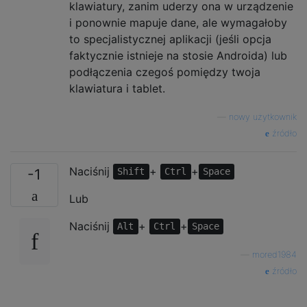
klawiatury, zanim uderzy ona w urządzenie
i ponownie mapuje dane, ale wymagałoby
to specjalistycznej aplikacji (jeśli opcja
faktycznie istnieje na stosie Androida) lub
podłączenia czegoś pomiędzy twoja
klawiatura i tablet.
—
nowy użytkownik
źródło
Naciśnij
+
+
-1
Shift
Ctrl
Space
Lub
Naciśnij
+
+
Alt
Ctrl
Space
—
mored1984
źródło