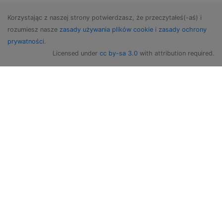
Korzystając z naszej strony potwierdzasz, że przeczytałeś(-aś) i
rozumiesz nasze
zasady używania plików cookie
i
zasady ochrony
prywatności
.
Licensed under
cc by-sa 3.0
with attribution required.