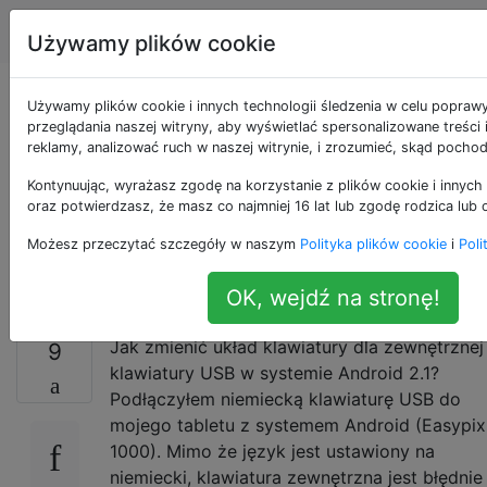
Android
Tagi
Account
Używamy plików cookie
Jak przełączyć układ
Używamy plików cookie i innych technologii śledzenia w celu popraw
przeglądania naszej witryny, aby wyświetlać spersonalizowane treści
reklamy, analizować ruch w naszej witrynie, i zrozumieć, skąd pochod
klawiatury na
Kontynuując, wyrażasz zgodę na korzystanie z plików cookie i innych 
klawiaturę
oraz potwierdzasz, że masz co najmniej 16 lat lub zgodę rodzica lub 
Możesz przeczytać szczegóły w naszym
Polityka plików cookie
i
Poli
zewnętrzną
OK, wejdź na stronę!
Jak zmienić układ klawiatury dla zewnętrznej
9
klawiatury USB w systemie Android 2.1?
Podłączyłem niemiecką klawiaturę USB do
mojego tabletu z systemem Android (Easypix
1000). Mimo że język jest ustawiony na
niemiecki, klawiatura zewnętrzna jest błędnie