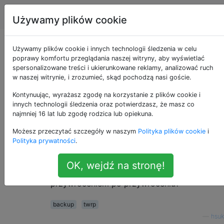
Android
Tagi
Account
Używamy plików cookie
Co obejmuje kopia
Używamy plików cookie i innych technologii śledzenia w celu
poprawy komfortu przeglądania naszej witryny, aby wyświetlać
spersonalizowane treści i ukierunkowane reklamy, analizować ruch
zapasowa TRWP?
w naszej witrynie, i zrozumieć, skąd pochodzą nasi goście.
Kontynuując, wyrażasz zgodę na korzystanie z plików cookie i
innych technologii śledzenia oraz potwierdzasz, że masz co
Gdybym zrobił kopię zapasową za
13
najmniej 16 lat lub zgodę rodzica lub opiekuna.
pośrednictwem TRWP, czy zawiera ona
Możesz przeczytać szczegóły w naszym
Polityka plików cookie
i
wszystkie moje aplikacje, dane aplikacji,
Polityka prywatności
.
wiadomości, kontakty, czy po prostu wziąłby
kopię zapasową tylko ROM-u, aby móc
OK, wejdź na stronę!
odzyskać nową ROM z fabrycznym
przywróceniem po przywróceniu?
backup
twrp
—
hsuk