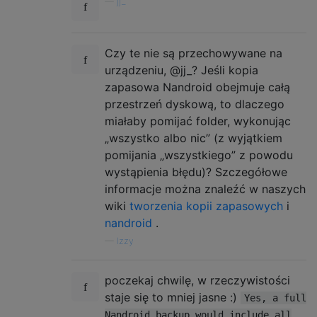
—
jj_
Czy te nie są przechowywane na
urządzeniu, @jj_? Jeśli kopia
zapasowa Nandroid obejmuje całą
przestrzeń dyskową, to dlaczego
miałaby pomijać folder, wykonując
„wszystko albo nic” (z wyjątkiem
pomijania „wszystkiego” z powodu
wystąpienia błędu)? Szczegółowe
informacje można znaleźć w naszych
wiki
tworzenia kopii zapasowych
i
nandroid
.
—
Izzy
poczekaj chwilę, w rzeczywistości
staje się to mniej jasne :)
Yes, a full
Nandroid backup would include all