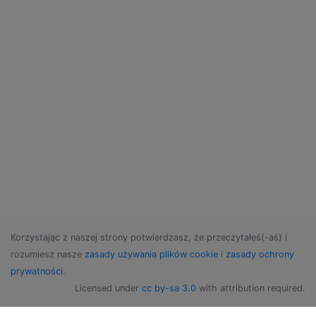
Korzystając z naszej strony potwierdzasz, że przeczytałeś(-aś) i
rozumiesz nasze
zasady używania plików cookie
i
zasady ochrony
prywatności
.
Licensed under
cc by-sa 3.0
with attribution required.