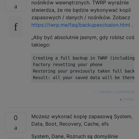
nośników wewnętrznych. TWRP wyraźnie
stwierdza, że ​​nie będzie wykonywać kopii
zapasowych / danych / nośników. Zobacz
https://twrp.me/faq/backupexclusion.html
.
„Aby być absolutnie jasnym, gdy robisz coś
takiego:
Creating a full backup in TWRP (including /
Factory resetting your phone

Restoring your previously taken full backup
—
zaufany użytkownik
źródło
Możesz wykonać kopię zapasową System,
0
Data, Boot, Recovery, Cache, efs
System, Dane, Rozruch są domyślnie