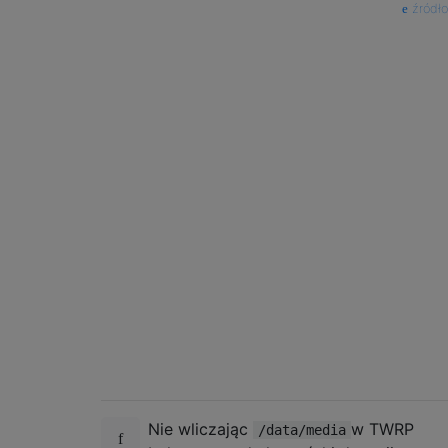
źródło
Nie wliczając
w TWRP
/data/media