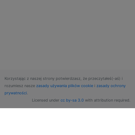
Korzystając z naszej strony potwierdzasz, że przeczytałeś(-aś) i
rozumiesz nasze
zasady używania plików cookie
i
zasady ochrony
prywatności
.
Licensed under
cc by-sa 3.0
with attribution required.