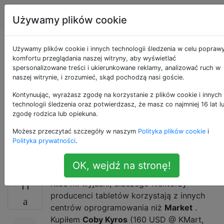
Android
Tagi
Account
Używamy plików cookie
Dlaczego niektóre
Używamy plików cookie i innych technologii śledzenia w celu popraw
komfortu przeglądania naszej witryny, aby wyświetlać
spersonalizowane treści i ukierunkowane reklamy, analizować ruch w
urządzenia są
naszej witrynie, i zrozumieć, skąd pochodzą nasi goście.
wysyłane bez
Kontynuując, wyrażasz zgodę na korzystanie z plików cookie i innych
technologii śledzenia oraz potwierdzasz, że masz co najmniej 16 lat l
zgodę rodzica lub opiekuna.
zainstalowanego
Możesz przeczytać szczegóły w naszym
Polityka plików cookie
i
Market?
Polityka prywatności
.
OK, wejdź na stronę!
Ktoś mi wyjaśni, dlaczego niektórzy
11
producenci tabletów korzystają z innych
centrów oprogramowania niż
Market
.
Kupiłem
Coby Kyros
(160 USD @ KMart,