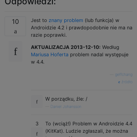
Odpowiedzi:
Jest to
znany problem
(lub funkcja) w
10
Androidzie 4.2 i prawdopodobnie nie ma na
razie poprawki.
AKTUALIZACJA 2013-12-10:
Według
Mariusa Hoferta
problem nadal występuje
w 4.4.
—
geffchang
źródło
W porządku, źle: /
—
Daniel Johansson
3
To (wciąż!) Problem w Androidzie 4.4
(KitKat). Ludzie zgłaszali, że można