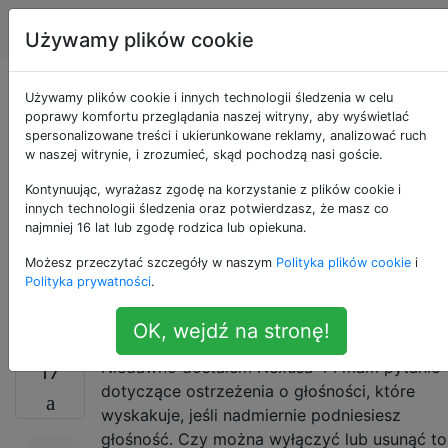
Android
Tagi
Account
Używamy plików cookie
Jak mogę wyłączyć
Używamy plików cookie i innych technologii śledzenia w celu
poprawy komfortu przeglądania naszej witryny, aby wyświetlać
spersonalizowane treści i ukierunkowane reklamy, analizować ruch
ostrzeżenie o
w naszej witrynie, i zrozumieć, skąd pochodzą nasi goście.
głośności, jeśli
Kontynuując, wyrażasz zgodę na korzystanie z plików cookie i
innych technologii śledzenia oraz potwierdzasz, że masz co
najmniej 16 lat lub zgodę rodzica lub opiekuna.
podniosłeś głośność
Możesz przeczytać szczegóły w naszym
Polityka plików cookie
i
zbyt mocno?
Polityka prywatności
.
OK, wejdź na stronę!
Niedawno dostałem Nexusa 4 i mam pytanie
17
dotyczące ostrzeżenia o głośności, które
wyskakuje, jeśli nadmiernie podniesiesz
głośność. Czy można wyłączyć lub usunąć to