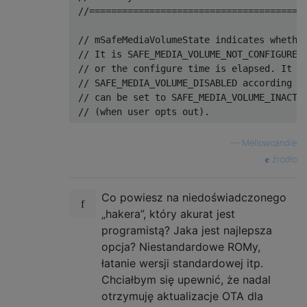
 //========================================
 // mSafeMediaVolumeState indicates whether
 // It is SAFE_MEDIA_VOLUME_NOT_CONFIGURED 
 // or the configure time is elapsed. It is
 // SAFE_MEDIA_VOLUME_DISABLED according to
 // can be set to SAFE_MEDIA_VOLUME_INACTIV
—
Mellowcandle
źródło
Co powiesz na niedoświadczonego
„hakera”, który akurat jest
programistą? Jaka jest najlepsza
opcja? Niestandardowe ROMy,
łatanie wersji standardowej itp.
Chciałbym się upewnić, że nadal
otrzymuję aktualizacje OTA dla