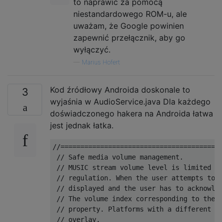
to naprawić za pomocą
niestandardowego ROM-u, ale
uważam, że Google powinien
zapewnić przełącznik, aby go
wyłączyć.
—
Marius Hofert
Kod źródłowy Androida doskonale to
3
wyjaśnia w AudioService.java Dla każdego
doświadczonego hakera na Androida łatwa
jest jednak łatka.
//=========================================
 // Safe media volume management.

 // MUSIC stream volume level is limited wh
 // regulation. When the user attempts to r
 // displayed and the user has to acknowleg
 // The volume index corresponding to the l
 // property. Platforms with a different li
 // overlay.
