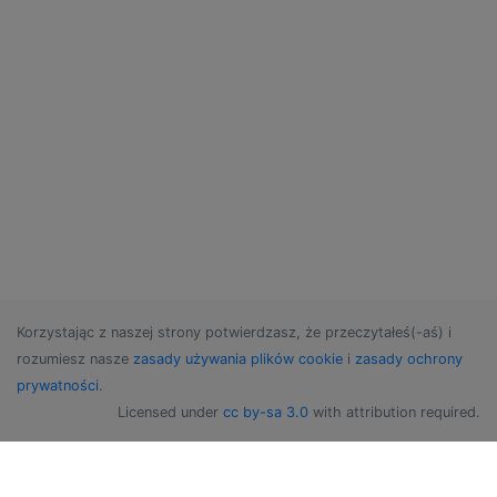
Korzystając z naszej strony potwierdzasz, że przeczytałeś(-aś) i
rozumiesz nasze
zasady używania plików cookie
i
zasady ochrony
prywatności
.
Licensed under
cc by-sa 3.0
with attribution required.