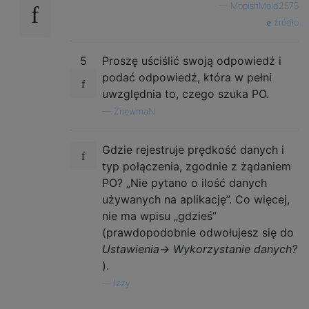
—
MopishMold2575
źródło
5
Proszę uściślić swoją odpowiedź i
podać odpowiedź, która w pełni
uwzględnia to, czego szuka PO.
—
ZnewmaN
Gdzie rejestruje prędkość danych i
typ połączenia, zgodnie z żądaniem
PO? „Nie pytano o ilość danych
używanych na aplikację”. Co więcej,
nie ma wpisu „gdzieś”
(prawdopodobnie odwołujesz się do
Ustawienia-> Wykorzystanie danych?
).
—
Izzy