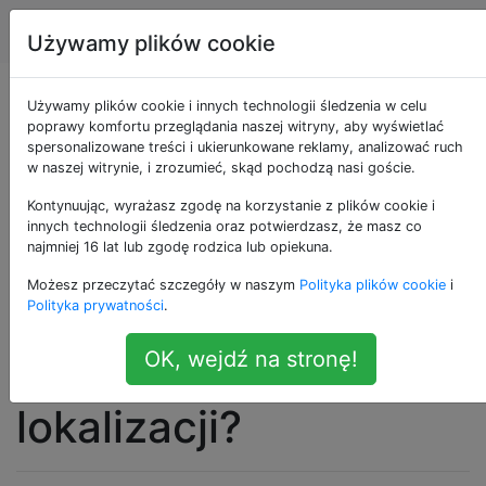
Android
Tagi
Account
Używamy plików cookie
Jak mogę
Używamy plików cookie i innych technologii śledzenia w celu
poprawy komfortu przeglądania naszej witryny, aby wyświetlać
spersonalizowane treści i ukierunkowane reklamy, analizować ruch
monitorować i
w naszej witrynie, i zrozumieć, skąd pochodzą nasi goście.
rejestrować tryb i
Kontynuując, wyrażasz zgodę na korzystanie z plików cookie i
innych technologii śledzenia oraz potwierdzasz, że masz co
najmniej 16 lat lub zgodę rodzica lub opiekuna.
szybkość połączenia
Możesz przeczytać szczegóły w naszym
Polityka plików cookie
i
danych oraz logować
Polityka prywatności
.
OK, wejdź na stronę!
się według
lokalizacji?