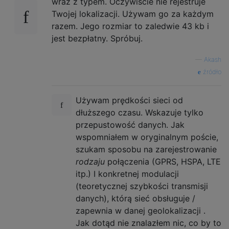
wraz z typem. Oczywiście nie rejestruje
Twojej lokalizacji. Używam go za każdym
razem. Jego rozmiar to zaledwie 43 kb i
jest bezpłatny. Spróbuj.
—
Akash
źródło
Używam prędkości sieci od
dłuższego czasu. Wskazuje tylko
przepustowość danych. Jak
wspomniałem w oryginalnym poście,
szukam sposobu na zarejestrowanie
rodzaju
połączenia (GPRS, HSPA, LTE
itp.) I konkretnej modulacji
(teoretycznej szybkości transmisji
danych), którą sieć obsługuje /
zapewnia w danej geolokalizacji .
Jak dotąd nie znalazłem nic, co by to