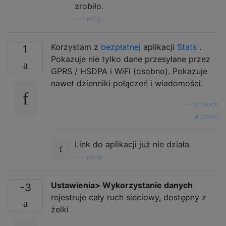
zrobiło.
—
tim11g
Korzystam z
bezpłatnej
aplikacji
Stats
.
1
Pokazuje nie tylko dane przesyłane przez
GPRS / HSDPA i WiFi (osobno). Pokazuje
nawet dzienniki połączeń i wiadomości.
—
bmdixon
źródło
Link do aplikacji już nie działa
—
rjdkolb
Ustawienia> Wykorzystanie danych
-3
rejestruje cały ruch sieciowy, dostępny z
żelki