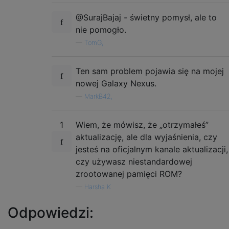
@SurajBajaj - świetny pomysł, ale to
nie pomogło.
—
TomG,
Ten sam problem pojawia się na mojej
nowej Galaxy Nexus.
—
MarkB42,
1
Wiem, że mówisz, że „otrzymałeś”
aktualizację, ale dla wyjaśnienia, czy
jesteś na oficjalnym kanale aktualizacji,
czy używasz niestandardowej
zrootowanej pamięci ROM?
—
Harsha K
Odpowiedzi: