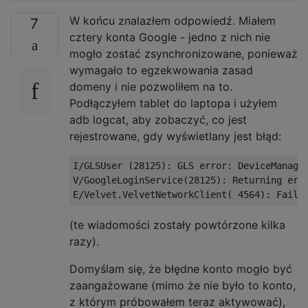
W końcu znalazłem odpowiedź. Miałem
7
cztery konta Google - jedno z nich nie
mogło zostać zsynchronizowane, ponieważ
wymagało to egzekwowania zasad
domeny i nie pozwoliłem na to.
Podłączyłem tablet do laptopa i użyłem
adb logcat, aby zobaczyć, co jest
rejestrowane, gdy wyświetlany jest błąd:
I/GLSUser (28125): GLS error: DeviceManage
V/GoogleLoginService(28125): Returning erro
(te wiadomości zostały powtórzone kilka
razy).
Domyślam się, że błędne konto mogło być
zaangażowane (mimo że nie było to konto,
z którym próbowałem teraz aktywować),