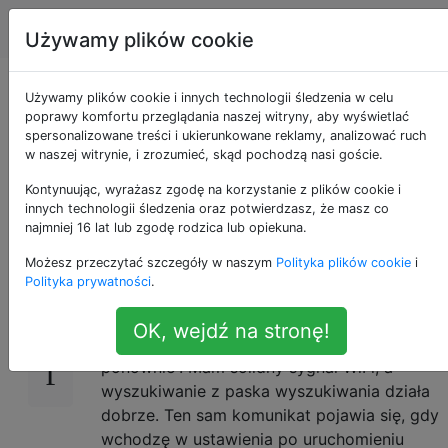
Android
Tagi
Account
Używamy plików cookie
Błąd sieci podczas
Używamy plików cookie i innych technologii śledzenia w celu
poprawy komfortu przeglądania naszej witryny, aby wyświetlać
spersonalizowane treści i ukierunkowane reklamy, analizować ruch
wywoływania Google
w naszej witrynie, i zrozumieć, skąd pochodzą nasi goście.
Now
Kontynuując, wyrażasz zgodę na korzystanie z plików cookie i
innych technologii śledzenia oraz potwierdzasz, że masz co
najmniej 16 lat lub zgodę rodzica lub opiekuna.
Możesz przeczytać szczegóły w naszym
Polityka plików cookie
i
Gdy próbuję uruchomić Google Now,
11
Polityka prywatności
.
przesuwając palcem w górę z przycisku
Początek, pojawia się komunikat „Błąd sieci.
OK, wejdź na stronę!
Sprawdź połączenia sieciowe i spróbuj
ponownie”. Mam solidny sygnał WiFi, a
wyszukiwanie z paska wyszukiwania działa
dobrze. Ten sam komunikat pojawia się, gdy
wchodzę w ustawienia po uruchomieniu