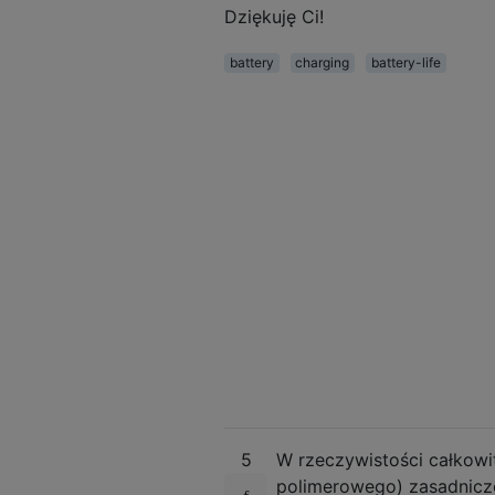
Dziękuję Ci!
battery
charging
battery-life
5
W rzeczywistości całkowi
polimerowego) zasadniczo