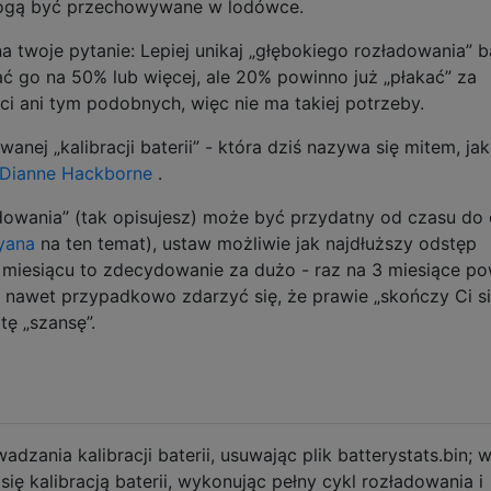
mogą być przechowywane w lodówce.
 twoje pytanie: Lepiej unikaj „głębokiego rozładowania” ba
ać go na 50% lub więcej, ale 20% powinno już „płakać” za
i ani tym podobnych, więc nie ma takiej potrzeby.
nej „kalibracji baterii” - która dziś nazywa się mitem, jak
, Dianne Hackborne
.
adowania” (tak opisujesz) może być przydatny od czasu do
yana
na ten temat), ustaw możliwie jak najdłuższy odstęp
 miesiącu to zdecydowanie za dużo - raz na 3 miesiące p
nawet przypadkowo zdarzyć się, że prawie „skończy Ci s
tę „szansę”.
adzania kalibracji baterii, usuwając plik batterystats.bin; 
ię kalibracją baterii, wykonując pełny cykl rozładowania i