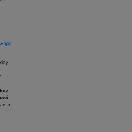
owego
ędzy
n
dury
ować
winien