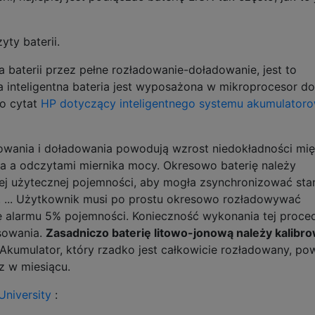
yty baterii.
ka baterii przez pełne rozładowanie-doładowanie, jest to
inteligentna bateria jest wyposażona w mikroprocesor do
to cytat
HP dotyczący inteligentnego systemu akumulator
dowania i doładowania powodują wzrost niedokładności mi
a a odczytami miernika mocy. Okresowo baterię należy
 jej użytecznej pojemności, aby mogła zsynchronizować sta
. ... Użytkownik musi po prostu okresowo rozładowywać
ię alarmu 5% pojemności. Konieczność wykonania tej proce
osowania.
Zasadniczo baterię litowo-jonową należy kalibr
 Akumulator, który rzadko jest całkowicie rozładowany, po
z w miesiącu.
University
: