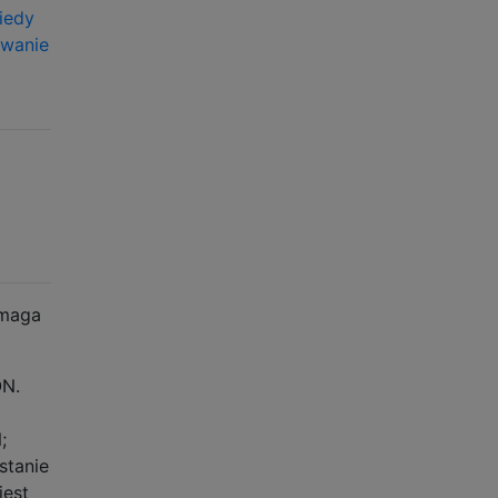
iedy
owanie
omaga
ON.
;
stanie
jest