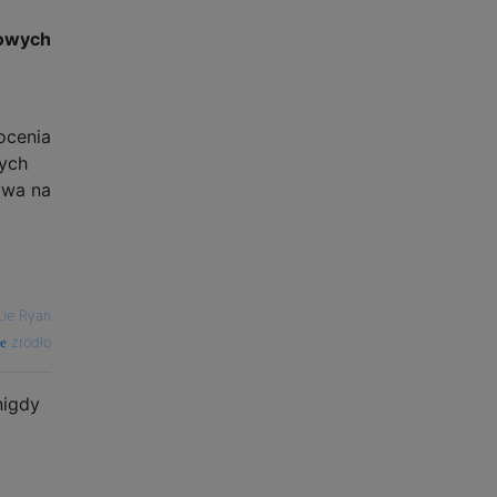
iowych
ocenia
wych
ywa na
i
Lie Ryan
źródło
nigdy