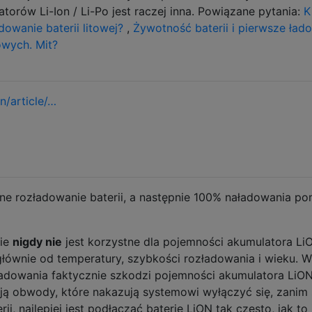
torów Li-Ion / Li-Po jest raczej inna. Powiązane pytania:
K
owanie baterii litowej?
,
Żywotność baterii i pierwsze ład
owych. Mit?
n/article/…
łne rozładowanie baterii, a następnie 100% naładowania p
nie
nigdy nie
jest korzystne dla pojemności akumulatora Li
głównie od temperatury, szybkości rozładowania i wieku. W
ładowania faktycznie szkodzi pojemności akumulatora LiON
ą obwody, które nakazują systemowi wyłączyć się, zanim 
i, najlepiej jest podłączać baterię LiON tak często, jak to 