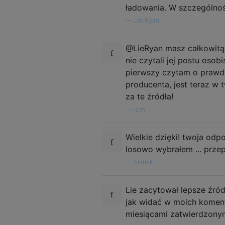
ładowania. W szczególności
—
Lie Ryan,
@LieRyan masz całkowitą r
nie czytali jej postu osob
pierwszy czytam o prawdzi
producenta, jest teraz w 
za te źródła!
—
Izzy
Wielkie dzięki! twoja odp
losowo wybrałem ... prze
—
Nirmik
Lie zacytował lepsze źród
jak widać w moich koment
miesiącami zatwierdzony