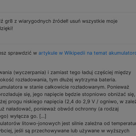
edź gr8 z wiarygodnych źródeł! usuń wszystkie moje
zięki!
esz sprawdzić w
artykule w Wikipedii na temat akumulato
ania (wyczerpania) i zamiast tego ładuj częściej między
bokość rozładowania, tym dłużej wytrzyma bateria.
umulatora w stanie całkowicie rozładowanym. Ponieważ
ozładuje się, jego napięcie będzie stopniowo obniżać się,
ej progu niskiego napięcia (2,4 do 2,9 V / ogniwo, w zale
już naładować, ponieważ obwód ochronny (a rodzaj
go) wyłącza go. [...]
latorów litowo-jonowych jest silnie zależna od temperatu
zybciej, jeśli są przechowywane lub używane w wyższych