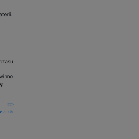
terii.
 czasu
owinno
ię
—
Izzy
źródło
w