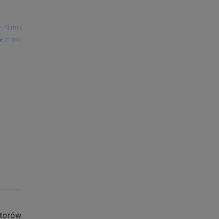
—
Nirmik
źródło
atorów