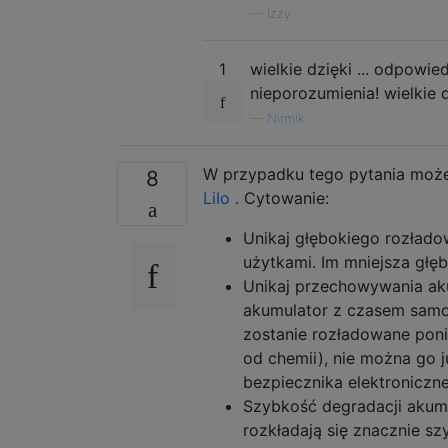
—
Izzy
1
wielkie dzięki ... odpowi
nieporozumienia! wielkie d
—
Nirmik
W przypadku tego pytania moż
8
LiIo
. Cytowanie:
Unikaj głębokiego rozładow
użytkami. Im mniejsza głę
Unikaj przechowywania ak
akumulator z czasem samor
zostanie rozładowane poniż
od chemii), nie można go 
bezpiecznika elektroniczne
Szybkość degradacji akumu
rozkładają się znacznie s