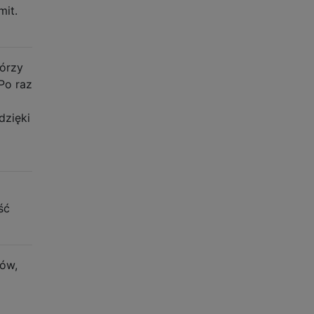
mit.
tórzy
 Po raz
dzięki
ść
mów,