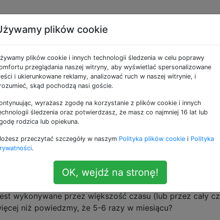
Używamy plików cookie
 pozwolić, aby
żywamy plików cookie i innych technologii śledzenia w celu poprawy
dował się całkowicie lu
omfortu przeglądania naszej witryny, aby wyświetlać spersonalizowane
reści i ukierunkowane reklamy, analizować ruch w naszej witrynie, i
rozumieć, skąd pochodzą nasi goście.
ontynuując, wyrażasz zgodę na korzystanie z plików cookie i innych
echnologii śledzenia oraz potwierdzasz, że masz co najmniej 16 lat lub
godę rodzica lub opiekuna.
wa razy w miesiącu pełne rozładowanie baterii, a następni
ożesz przeczytać szczegóły w naszym
Polityka plików cookie
i
Polityka
ywotność baterii, a także zapewnia dokładniejsze odczyt
rywatności
.
OK, wejdź na stronę!
można spuszczać wodę tak nisko, jak to możliwe lub do zer
 jest wykonywane przez większość czasu (lub przez cały cz
więcej niż powiedzmy, że 5-6 razy w miesiącu?