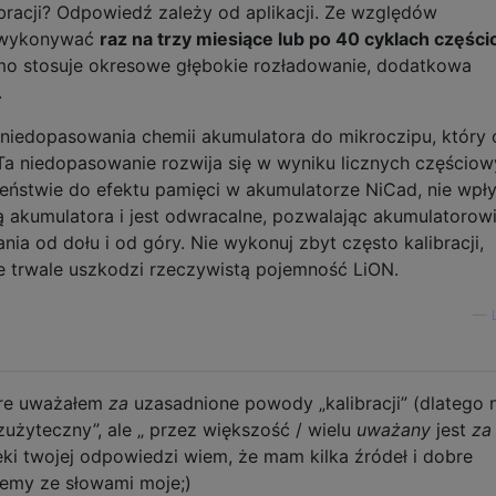
bracji? Odpowiedź zależy od aplikacji. Ze względów
y wykonywać
raz na trzy miesiące lub po 40 cyklach częśc
amo stosuje okresowe głębokie rozładowanie, dodatkowa
.
z niedopasowania chemii akumulatora do mikroczipu, który 
Ta niedopasowanie rozwija się w wyniku licznych częścio
eństwie do efektu pamięci w akumulatorze NiCad, nie wpł
akumulatora i jest odwracalne, pozwalając akumulatorow
a od dołu i od góry. Nie wykonuj zbyt często kalibracji,
e trwale uszkodzi rzeczywistą pojemność LiON.
—
óre uważałem
za
uzasadnione powody „kalibracji” (dlatego 
zużyteczny”, ale „ przez większość / wielu
uważany
jest
za
ęki twojej odpowiedzi wiem, że mam kilka źródeł i dobre
lemy ze słowami moje;)