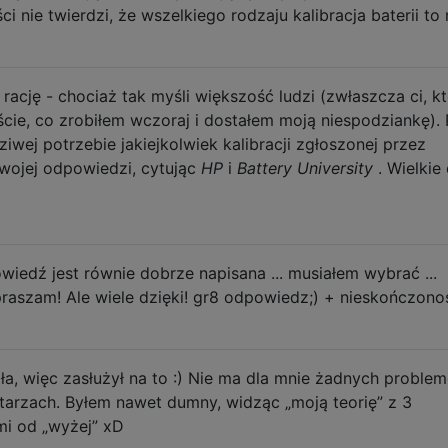
 nie twierdzi, że wszelkiego rodzaju kalibracja baterii to 
ację - chociaż tak myśli większość ludzi (zwłaszcza ci, k
iście, co zrobiłem wczoraj i dostałem moją niespodziankę).
wej potrzebie jakiejkolwiek kalibracji zgłoszonej przez
twojej odpowiedzi, cytując
HP
i
Battery University
. Wielkie 
owiedź jest równie dobrze napisana ... musiałem wybrać ...
praszam! Ale wiele dzięki! gr8 odpowiedz;) + nieskończono
ła, więc zasłużył na to :) Nie ma dla mnie żadnych proble
arzach. Byłem nawet dumny, widząc „moją teorię” z 3
mi od „wyżej” xD