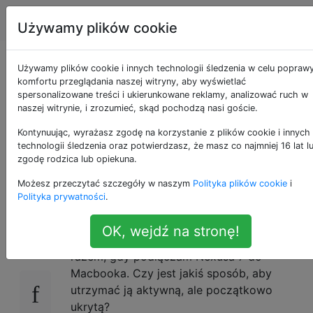
Android
Tagi
Account
Używamy plików cookie
Zatrzymaj
Używamy plików cookie i innych technologii śledzenia w celu popraw
komfortu przeglądania naszej witryny, aby wyświetlać
spersonalizowane treści i ukierunkowane reklamy, analizować ruch w
wyskakujące okienko
naszej witrynie, i zrozumieć, skąd pochodzą nasi goście.
transferu plików
Kontynuując, wyrażasz zgodę na korzystanie z plików cookie i innych
technologii śledzenia oraz potwierdzasz, że masz co najmniej 16 lat l
zgodę rodzica lub opiekuna.
Androida
Możesz przeczytać szczegóły w naszym
Polityka plików cookie
i
Polityka prywatności
.
Trochę denerwujące jest to, że przesyłanie
20
OK, wejdź na stronę!
plików Androida pojawia się za każdym
razem, gdy podłączam Nexusa 7 do
Macbooka. Czy jest jakiś sposób, aby
utrzymać ją aktywną, ale początkowo
ukrytą?