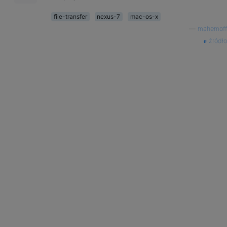
file-transfer
nexus-7
mac-os-x
—
mahemoff
źródło