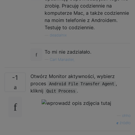
zrobię. Pracuję codziennie na
komputerze Mac, a także codziennie
na moim telefonie z Androidem.
Testuję to codziennie.
—
deadalnix
To mi nie zadziałało.
—
Carl Manaster,
Otwórz Monitor aktywności, wybierz
-1
proces
,
Android File Transfer Agent
kliknij
.
Quit Process
—
ohho
źródło