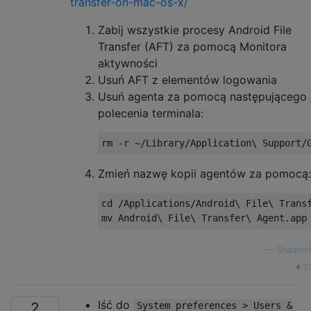
transfer-on-mac-os-x/
Zabij wszystkie procesy Android File
Transfer (AFT) za pomocą Monitora
aktywności
Usuń AFT z elementów logowania
Usuń agenta za pomocą następującego
polecenia terminala:
Zmień nazwę kopii agentów za pomocą:
cd /Applications/Android\ File\ Transf
—
Shadowh
źr
Iść do
2
System preferences > Users &