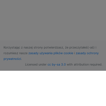
Korzystając z naszej strony potwierdzasz, że przeczytałeś(-aś) i
rozumiesz nasze
zasady używania plików cookie
i
zasady ochrony
prywatności
.
Licensed under
cc by-sa 3.0
with attribution required.