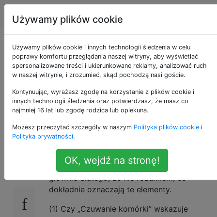
Android
Tagi
Account
Używamy plików cookie
Co mówi
Używamy plików cookie i innych technologii śledzenia w celu
poprawy komfortu przeglądania naszej witryny, aby wyświetlać
spersonalizowane treści i ukierunkowane reklamy, analizować ruch
„Wykorzystanie
w naszej witrynie, i zrozumieć, skąd pochodzą nasi goście.
baterii” i jak to się
Kontynuując, wyrażasz zgodę na korzystanie z plików cookie i
innych technologii śledzenia oraz potwierdzasz, że masz co
najmniej 16 lat lub zgodę rodzica lub opiekuna.
realizuje?
Możesz przeczytać szczegóły w naszym
Polityka plików cookie
i
Polityka prywatności
.
Mam kilka pytań dotyczących „Ustawienia ->
11
OK, wejdź na stronę!
Informacje o telefonie -> Używanie baterii”,
głównie dlatego, że nie rozumiem, co
dokładnie oznaczają te elementy.
(1) Czy „Czuwanie komórki” wskazuje