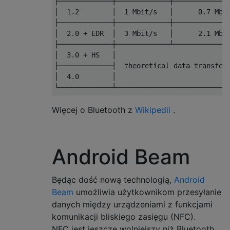
├─────────────┼─────────────┼──────────────
│  1.2        │  1 Mbit/s   │      0.7 Mbit
├─────────────┼─────────────┼──────────────
│  2.0 + EDR  │  3 Mbit/s   │      2.1 Mbit
├─────────────┼─────────────┴──────────────
│  3.0 + HS   │                            
├─────────────┤  theoretical data transfer 
│  4.0        │                            
Więcej o Bluetooth z
Wikipedii
.
Android Beam
Będąc dość nową technologią,
Android
Beam
umożliwia użytkownikom przesyłanie
danych między urządzeniami z funkcjami
komunikacji bliskiego zasięgu (NFC).
NFC jest jeszcze wolniejszy niż Bluetooth