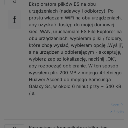
Eksploratora plików ES na obu
urządzeniach (nadawcy i odbiorcy). Po
prostu włączam WiFi na obu urządzeniach,
aby uzyskać dostęp do mojej domowej
sieci WAN, uruchamiam ES File Explorer na
obu urządzeniach, wybieram pliki / foldery,
które chcę wysłać, wybieram opcję „Wyślij”,
a na urządzeniu odbierającym - akceptuję,
wybierz zapisz lokalizację, naciśnij „OK”,
aby rozpocząć odbieranie. W ten sposób
wysłałem plik 200 MB z mojego 4-letniego
Huawei Ascend do mojego Samsunga
Galaxy S4, w około 6 minut przy ~ 540 KB
/ s.
—
Scott R.
źródło
Korzystam z komunikatora Hike, ten