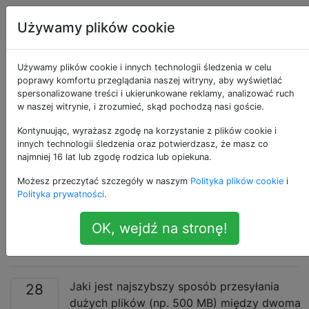
Android
Tagi
Account
Używamy plików cookie
Jaki jest najszybszy
Używamy plików cookie i innych technologii śledzenia w celu
poprawy komfortu przeglądania naszej witryny, aby wyświetlać
spersonalizowane treści i ukierunkowane reklamy, analizować ruch
sposób przesyłania
w naszej witrynie, i zrozumieć, skąd pochodzą nasi goście.
dużych plików
Kontynuując, wyrażasz zgodę na korzystanie z plików cookie i
innych technologii śledzenia oraz potwierdzasz, że masz co
najmniej 16 lat lub zgodę rodzica lub opiekuna.
między dwoma
Możesz przeczytać szczegóły w naszym
Polityka plików cookie
i
urządzeniami z
Polityka prywatności
.
OK, wejdź na stronę!
systemem Android?
Jaki jest najszybszy sposób przesyłania
28
dużych plików (np. 500 MB) między dwoma