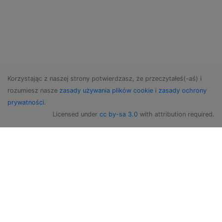
Korzystając z naszej strony potwierdzasz, że przeczytałeś(-aś) i
rozumiesz nasze
zasady używania plików cookie
i
zasady ochrony
prywatności
.
Licensed under
cc by-sa 3.0
with attribution required.