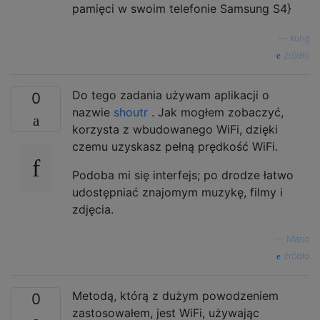
pamięci w swoim telefonie Samsung S4}
—
kung
źródło
Do tego zadania używam aplikacji o
0
nazwie
shoutr
. Jak mogłem zobaczyć,
korzysta z wbudowanego WiFi, dzięki
czemu uzyskasz pełną prędkość WiFi.
Podoba mi się interfejs; po drodze łatwo
udostępniać znajomym muzykę, filmy i
zdjęcia.
—
Mario
źródło
Metodą, którą z dużym powodzeniem
0
zastosowałem, jest WiFi, używając