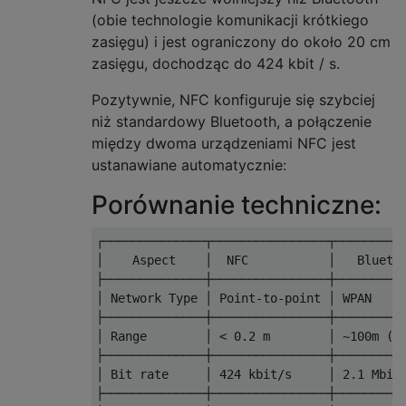
(obie technologie komunikacji krótkiego
zasięgu) i jest ograniczony do około 20 cm
zasięgu, dochodząc do 424 kbit / s.
Pozytywnie, NFC konfiguruje się szybciej
niż standardowy Bluetooth, a połączenie
między dwoma urządzeniami NFC jest
ustanawiane automatycznie:
Porównanie techniczne:
┌──────────────┬────────────────┬──────────
│    Aspect    │  NFC           │   Bluetoo
├──────────────┼────────────────┼──────────
│ Network Type │ Point-to-point │ WPAN     
├──────────────┼────────────────┼──────────
│ Range        │ < 0.2 m        │ ~100m (cl
├──────────────┼────────────────┼──────────
│ Bit rate     │ 424 kbit/s     │ 2.1 Mbit/
├──────────────┼────────────────┼──────────