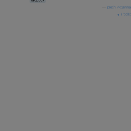
dropbox
—
pieśń wojenna
źródło