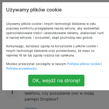
Android
Tagi
Account
Używamy plików cookie
Czy Dropbox usunie
Używamy plików cookie i innych technologii śledzenia w celu
poprawy komfortu przeglądania naszej witryny, aby wyświetlać
spersonalizowane treści i ukierunkowane reklamy, analizować ruch
pliki z mojej pamięci
w naszej witrynie, i zrozumieć, skąd pochodzą nasi goście.
online?
Kontynuując, wyrażasz zgodę na korzystanie z plików cookie i
innych technologii śledzenia oraz potwierdzasz, że masz co
najmniej 16 lat lub zgodę rodzica lub opiekuna.
Możesz przeczytać szczegóły w naszym
Polityka plików cookie
i
Czy Dropbox usunie plik z mojej pamięci w
9
Polityka prywatności
.
chmurze po przesłaniu go?
OK, wejdź na stronę!
Jeśli więc prześlę zdjęcie za pomocą
aplikacji Dropbox, a następnie usunę je z
telefonu, czy pozostanie ono w mojej
pamięci Dropbox?