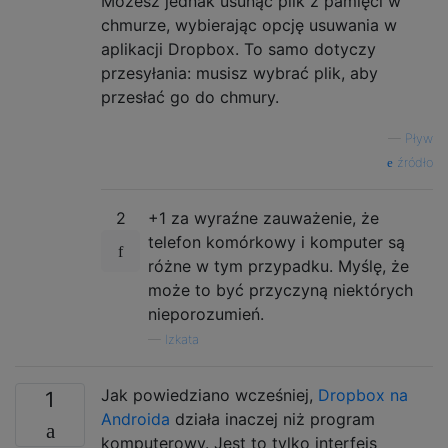
Możesz jednak usunąć plik z pamięci w
chmurze, wybierając opcję usuwania w
aplikacji Dropbox. To samo dotyczy
przesyłania: musisz wybrać plik, aby
przesłać go do chmury.
—
Pływ
źródło
2
+1 za wyraźne zauważenie, że
telefon komórkowy i komputer są
różne w tym przypadku. Myślę, że
może to być przyczyną niektórych
nieporozumień.
—
Izkata
Jak powiedziano wcześniej,
Dropbox na
1
Androida
działa inaczej niż program
komputerowy. Jest to tylko interfejs