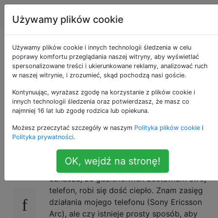
Android
Tagi
Account
Używamy plików cookie
Czy mogę
Używamy plików cookie i innych technologii śledzenia w celu
poprawy komfortu przeglądania naszej witryny, aby wyświetlać
spersonalizowane treści i ukierunkowane reklamy, analizować ruch
monitorować
w naszej witrynie, i zrozumieć, skąd pochodzą nasi goście.
temperaturę moich
Kontynuując, wyrażasz zgodę na korzystanie z plików cookie i
innych technologii śledzenia oraz potwierdzasz, że masz co
najmniej 16 lat lub zgodę rodzica lub opiekuna.
telefonów?
Możesz przeczytać szczegóły w naszym
Polityka plików cookie
i
Polityka prywatności
.
Niedawno w Wielkiej Brytanii mieliśmy
12
OK, wejdź na stronę!
nieoczekiwany atak ładnej pogody, co
oznacza, że ​​gdziekolwiek zostawiam swój
telefon, robi się dość ciepło. Znam zasięg
działania mojego telefonu (Sony Ericsson
Arc), ale czy istnieje prosty sposób, aby