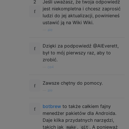
2
Jeśli uważasz, że twoja odpowiedź
jest niekompletna i chcesz zaprosić
ludzi do jej aktualizacji, powinieneś
ustawić ją na Wiki Wiki.
—
ale
Dzięki za podpowiedź @AlEverett,
był to mój pierwszy raz, aby to
zrobić.
—
ce4
Zawsze chętny do pomocy.
—
ale
botbrew
to także całkiem fajny
menedżer pakietów dla Androida.
Daje kilka przydatnych narzędzi,
takich jak
,
. A ponieważ
make
git