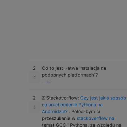
2
Co to jest „łatwa instalacja na
podobnych platformach”?
—
RR
2
Z Stackoverflow:
Czy jest jakiś sposób
na uruchomienie Pythona na
Androidzie?
. Poleciłbym ci
przeszukanie w
stackoverflow na
temat GCC i Pythona, ze względu na