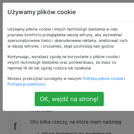
Android
Tagi
Account
Używamy plików cookie
Jak uzyskać bardziej
Używamy plików cookie i innych technologii śledzenia w celu
poprawy komfortu przeglądania naszej witryny, aby wyświetlać
spersonalizowane treści i ukierunkowane reklamy, analizować ruch
podobne do Linuksa
w naszej witrynie, i zrozumieć, skąd pochodzą nasi goście.
wrażenia na
Kontynuując, wyrażasz zgodę na korzystanie z plików cookie i
innych technologii śledzenia oraz potwierdzasz, że masz co
najmniej 16 lat lub zgodę rodzica lub opiekuna.
Androida?
Możesz przeczytać szczegóły w naszym
Polityka plików cookie
i
Polityka prywatności
.
Czy istnieją projekty (np. ROM), które oferują
11
OK, wejdź na stronę!
bardziej podobny do Linuksa interfejs na
Androida?
Oto kilka rzeczy, na które mam nadzieję
łatwa instalacja na podobnych