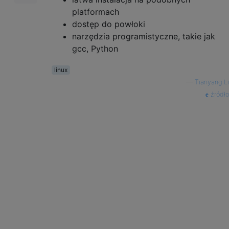
platformach
dostęp do powłoki
narzędzia programistyczne, takie jak
gcc, Python
linux
—
Tianyang Li
źródło