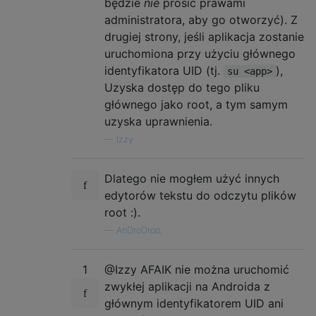
będzie
nie
prosić prawami
administratora, aby go otworzyć). Z
drugiej strony, jeśli aplikacja zostanie
uruchomiona przy użyciu głównego
identyfikatora UID (tj.
),
su <app>
Uzyska dostęp do tego pliku
głównego jako root, a tym samym
uzyska uprawnienia.
—
Izzy
Dlatego nie mogłem użyć innych
edytorów tekstu do odczytu plików
root :).
—
AnDroDroo,
1
@Izzy AFAIK nie można uruchomić
zwykłej aplikacji na Androida z
głównym identyfikatorem UID ani