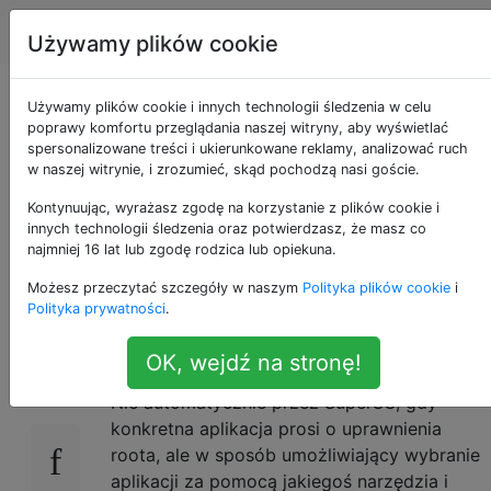
Android
Tagi
Account
Używamy plików cookie
Jak samodzielnie
Używamy plików cookie i innych technologii śledzenia w celu
poprawy komfortu przeglądania naszej witryny, aby wyświetlać
spersonalizowane treści i ukierunkowane reklamy, analizować ruch
dodać uprawnienia
w naszej witrynie, i zrozumieć, skąd pochodzą nasi goście.
roota do niektórych
Kontynuując, wyrażasz zgodę na korzystanie z plików cookie i
innych technologii śledzenia oraz potwierdzasz, że masz co
najmniej 16 lat lub zgodę rodzica lub opiekuna.
aplikacji?
Możesz przeczytać szczegóły w naszym
Polityka plików cookie
i
Polityka prywatności
.
Czy jest jakiś sposób, w jaki celowo
11
OK, wejdź na stronę!
udzielam uprawnień roota jakiejś aplikacji?
Nie automatycznie przez SuperSU, gdy
konkretna aplikacja prosi o uprawnienia
roota, ale w sposób umożliwiający wybranie
aplikacji za pomocą jakiegoś narzędzia i