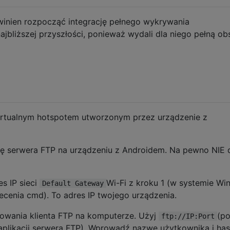
inien rozpocząć integrację pełnego wykrywania
jbliższej przyszłości, ponieważ wydali dla niego pełną ob
irtualnym hotspotem utworzonym przez urządzenie z
cję serwera FTP na urządzeniu z Androidem. Na pewno NIE 
s IP sieci
Wi-Fi z kroku 1 (w systemie W
Default Gateway
ecenia cmd). To adres IP twojego urządzenia.
wania klienta FTP na komputerze. Użyj
(po
ftp://IP:Port
aplikacji serwera FTP). Wprowadź nazwę użytkownika i has