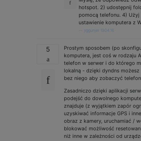
hotspot. 2) udostępnij fo
pomocą telefonu. 4) Użyj k
ustawienie komputera z Wi-
—
jiggunjer 19.04.16
Prostym sposobem (po skonfigur
5
komputera, jest coś w rodzaju A
telefon w serwer i do którego m
lokalną - dzięki dyndns możesz 
bez niego aby zobaczyć telefon 
Zasadniczo dzięki aplikacji ser
podejść do dowolnego komputera
znajduje (z wyjątkiem zapór ogn
uzyskiwać informacje GPS i inne
obraz z kamery, uruchamiać / wc
blokować możliwość resetowania
niż inne w zależności od urządze