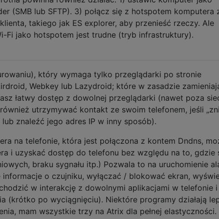
lder (SMB lub SFTP). 3) połącz się z hotspotem komputera 
lienta, takiego jak ES explorer, aby przenieść rzeczy. Ale
Fi jako hotspotem jest trudne (tryb infrastruktury).
owaniu), który wymaga tylko przeglądarki po stronie
irdroid, Webkey lub Lazydroid; które w zasadzie zamieniaj
asz łatwy dostęp z dowolnej przeglądarki (nawet poza sie
również utrzymywać kontakt ze swoim telefonem, jeśli „zni
lub znaleźć jego adres IP w inny sposób).
wera na telefonie, która jest połączona z kontem Dndns, m
 i uzyskać dostęp do telefonu bez względu na to, gdzie 
iowych, braku sygnału itp.) Pozwala to na uruchomienie al
 informacje o czujniku, wyłączać / blokować ekran, wyświe
hodzić w interakcję z dowolnymi aplikacjami w telefonie i
 (krótko po wyciągnięciu). Niektóre programy działają lep
nia, mam wszystkie trzy na Atrix dla pełnej elastyczności.