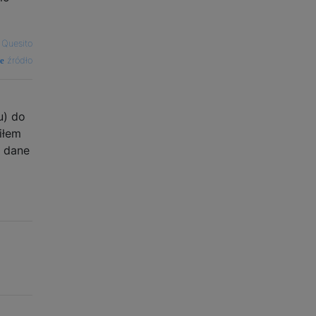
 Quesito
źródło
u) do
iłem
e dane