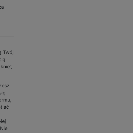
za
ą Twój
cią
knie”,
ożesz
się
armu,
tlać
iej
 Nie