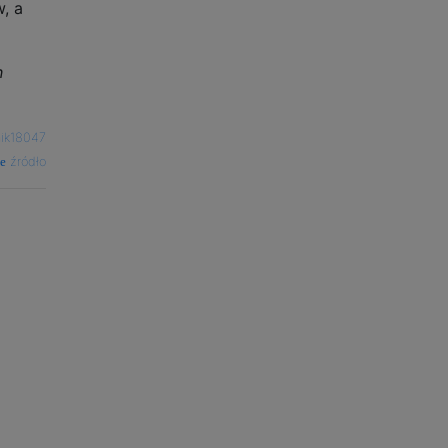
, a
h
ik18047
źródło