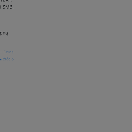
i SMB,
ępną
—
Gnida
źródło