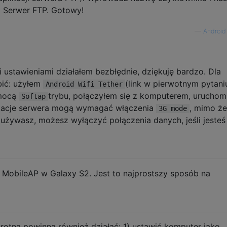
i Serwer FTP. Gotowy!
—
Android
i ustawieniami działałem bezbłędnie, dziękuję bardzo. Dla
bić: użyłem
(link w pierwotnym pytani
Android Wifi Tether
omocą
trybu, połączyłem się z komputerem, uruchom
Softap
likacje serwera mogą wymagać włączenia
, mimo ż
3G mode
e używasz, możesz wyłączyć połączenia danych, jeśli jesteś
 MobileAP w Galaxy S2. Jest to najprostszy sposób na
otna powinna również działać: 1) ustawić komputer jako