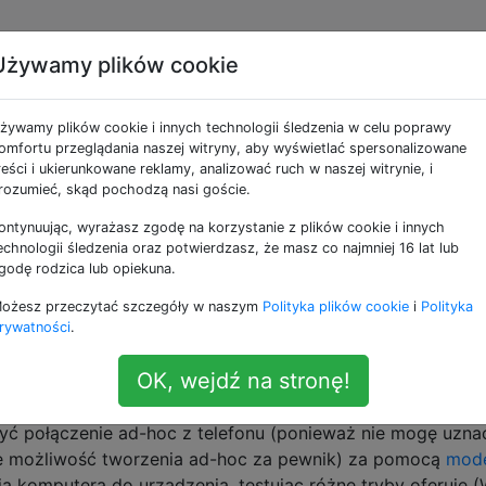
Używamy plików cookie
ki przez WiFi bez
żywamy plików cookie i innych technologii śledzenia w celu poprawy
omfortu przeglądania naszej witryny, aby wyświetlać spersonalizowane
reści i ukierunkowane reklamy, analizować ruch w naszej witrynie, i
rozumieć, skąd pochodzą nasi goście.
ontynuując, wyrażasz zgodę na korzystanie z plików cookie i innych
ików między telefonem z Androidem (Samsung Galaxy S2,
echnologii śledzenia oraz potwierdzasz, że masz co najmniej 16 lat lub
mem komputerowym, z którym może być konieczne intera
godę rodzica lub opiekuna.
 oprogramowanie na komputerze, oprócz zwykłej przegląda
ożesz przeczytać szczegóły w naszym
Polityka plików cookie
i
Polityka
 )
bez
łączenia się z rzeczywistym punktem dostępowym W
rywatności
.
ziała tak samo jak WiFi direct (pozwala dwóm telefonom
OK, wejdź na stronę!
e byłoby to kompatybilne z każdym komputerem z Wi-Fi.
yć połączenie ad-hoc z telefonu (ponieważ nie mogę uzna
e możliwość tworzenia ad-hoc za pewnik) za pomocą
mod
a komputera do urządzenia, testując różne tryby oferuje 