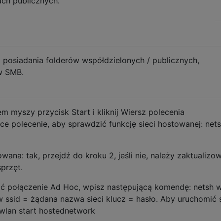
ach publicznych.
osiadania folderów współdzielonych / publicznych,
w SMB.
em myszy przycisk Start i kliknij Wiersz polecenia
ące polecenie, aby sprawdzić funkcję sieci hostowanej: net
owana: tak, przejdź do kroku 2, jeśli nie, należy zaktualizo
przęt.
ać połączenie Ad Hoc, wpisz następującą komendę: netsh 
 ssid = żądana nazwa sieci klucz = hasło. Aby uruchomić 
 wlan start hostednetwork