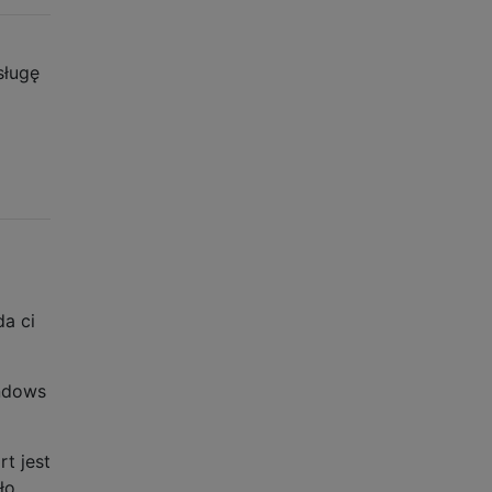
sługę
da ci
indows
rt jest
ło