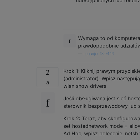
udostępnionych lub folder
Wymaga to od komputera p
prawdopodobnie udziałó
—
jiggunjer 18.04.16
Krok 1: Kliknij prawym przyciski
2
(administrator). Wpisz następuj
wlan show drivers
Jeśli obsługiwana jest sieć host
sterownik bezprzewodowy lub s
Krok 2: Teraz, aby skonfigurow
set hostednetwork mode = allow
Ad Hoc, wpisz polecenie: netsh