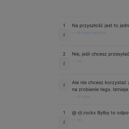
1
Na przyszłość jest to jedn
—
Michael Hampton,
2
Nie, jeśli chcesz przesyłać
—
Nit
Ale nie chcesz korzystać 
na zrobienie tego. Istnie
—
rjt.rockx
1
@ rjt.rockx Byłby to odp
—
Nit,