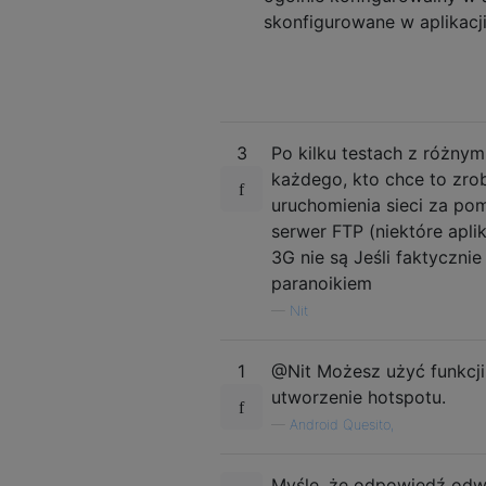
skonfigurowane w aplikacj
3
Po kilku testach z różnym
każdego, kto chce to zro
uruchomienia sieci za p
serwer FTP (niektóre ap
3G nie są Jeśli faktyczni
paranoikiem
—
Nit
1
@Nit Możesz użyć funkcji
utworzenie hotspotu.
—
Android Quesito,
Myślę, że odpowiedź odwr