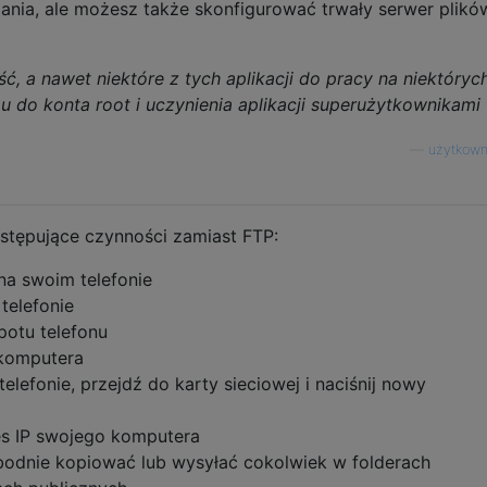
ania, ale możesz także skonfigurować trwały serwer plików
ć, a nawet niektóre z tych aplikacji do pracy na niektóryc
u do konta root i uczynienia aplikacji superużytkownikami
—
użytkown
tępujące czynności zamiast FTP:
na swoim telefonie
telefonie
potu telefonu
 komputera
elefonie, przejdź do karty sieciowej i naciśnij nowy
es IP swojego komputera
odnie kopiować lub wysyłać cokolwiek w folderach