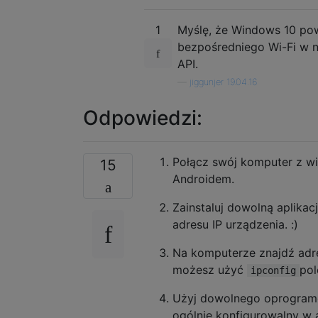
1
Myślę, że Windows 10 pow
bezpośredniego Wi-Fi w na
API.
—
jiggunjer 19.04.16
Odpowiedzi:
Połącz swój komputer z w
15
Androidem.
Zainstaluj dowolną aplika
adresu IP urządzenia. :)
Na komputerze znajdź adre
możesz użyć
pol
ipconfig
Użyj dowolnego oprogramo
ogólnie konfigurowalny w 