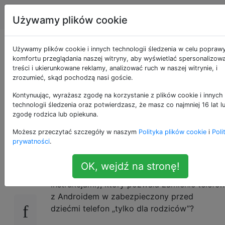
Android
Tagi
Account
Używamy plików cookie
Zabezpieczenie
Używamy plików cookie i innych technologii śledzenia w celu popraw
komfortu przeglądania naszej witryny, aby wyświetlać spersonalizow
treści i ukierunkowane reklamy, analizować ruch w naszej witrynie, i
przed dziećmi
zrozumieć, skąd pochodzą nasi goście.
telefonu z
Kontynuując, wyrażasz zgodę na korzystanie z plików cookie i innych
technologii śledzenia oraz potwierdzasz, że masz co najmniej 16 lat l
zgodę rodzica lub opiekuna.
Androidem?
Możesz przeczytać szczegóły w naszym
Polityka plików cookie
i
Poli
prywatności
.
Czy istnieje sposób (aplikacja lub specjalny
12
OK, wejdź na stronę!
program uruchamiający, zestaw aplikacji z
instrukcjami), który pozwala zamienić telefon
z Androidem w zabezpieczony przed
dziećmi telefon „tylko dla rodziców”?