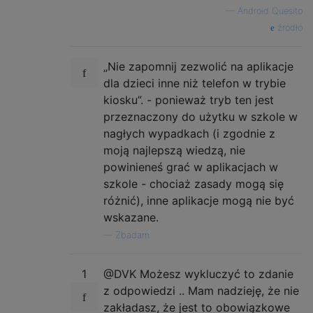
—
Android Quesito
źródło
„Nie zapomnij zezwolić na aplikacje
dla dzieci inne niż telefon w trybie
kiosku”. - ponieważ tryb ten jest
przeznaczony do użytku w szkole w
nagłych wypadkach (i zgodnie z
moją najlepszą wiedzą, nie
powinieneś grać w aplikacjach w
szkole - chociaż zasady mogą się
różnić), inne aplikacje mogą nie być
wskazane.
—
Zbadam
1
@DVK Możesz wykluczyć to zdanie
z odpowiedzi .. Mam nadzieję, że nie
zakładasz, że jest to obowiązkowe