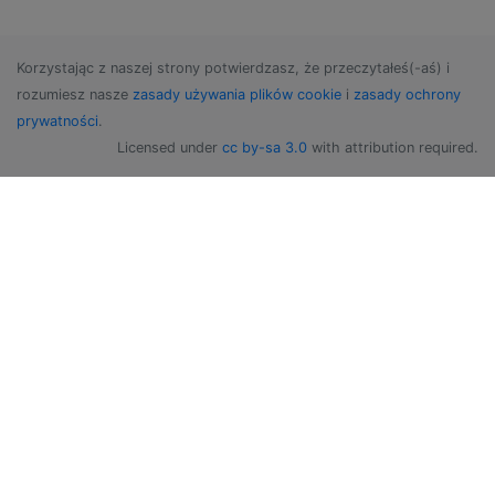
Korzystając z naszej strony potwierdzasz, że przeczytałeś(-aś) i
rozumiesz nasze
zasady używania plików cookie
i
zasady ochrony
prywatności
.
Licensed under
cc by-sa 3.0
with attribution required.