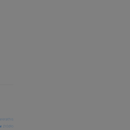
arerathis
źródło