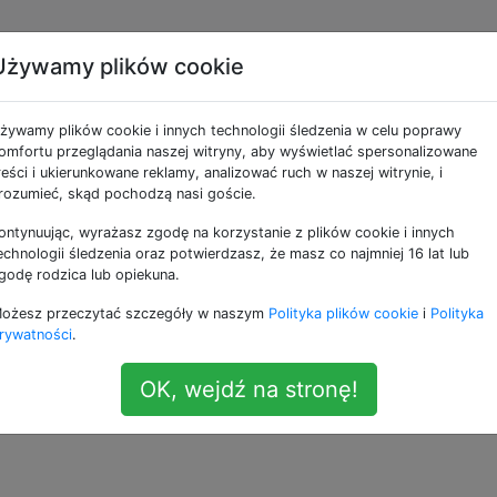
Używamy plików cookie
yć tworzenie skrótów p
żywamy plików cookie i innych technologii śledzenia w celu poprawy
le Play?
omfortu przeglądania naszej witryny, aby wyświetlać spersonalizowane
reści i ukierunkowane reklamy, analizować ruch w naszej witrynie, i
rozumieć, skąd pochodzą nasi goście.
ontynuując, wyrażasz zgodę na korzystanie z plików cookie i innych
Samsung ICS i zauważyłem, że kiedy pobieram aplikację z
echnologii śledzenia oraz potwierdzasz, że masz co najmniej 16 lat lub
 ją i automatycznie umieszcza skrót aplikacji na pierwszym
godę rodzica lub opiekuna.
na froncie uruchamiania.
ożesz przeczytać szczegóły w naszym
Polityka plików cookie
i
Polityka
rywatności
.
czyć tę funkcję?
OK, wejdź na stronę!