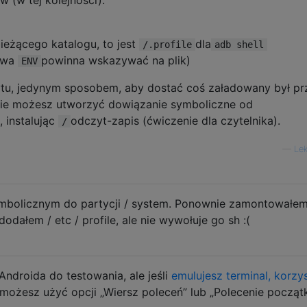
ieżącego katalogu, to jest
dla
/.profile
adb shell
owa
powinna wskazywać na plik)
ENV
ytu, jedynym sposobem, aby dostać coś załadowany był pr
ie możesz utworzyć dowiązanie symboliczne od
, instalując
odczyt-zapis (ćwiczenie dla czytelnika).
/
—
Le
ymbolicznym do partycji / system. Ponownie zamontowałem
dodałem / etc / profile, ale nie wywołuje go sh :(
Androida do testowania, ale jeśli
emulujesz terminal, korzy
 możesz użyć opcji „Wiersz poleceń” lub „Polecenie począt