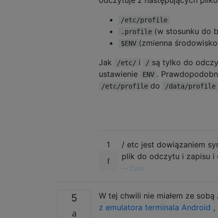
/etc/profile
(w stosunku do b
.profile
(zmienna środowisk
$ENV
Jak
i
są tylko do odcz
/etc/
/
ustawienie
. Prawdopodobn
ENV
do
/etc/profile
/data/profile
1
/ etc jest dowiązaniem s
plik do odczytu i zapisu i 
—
Colin
W tej chwili nie miałem ze sobą 
5
z emulatora terminala Android
,