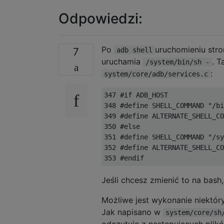
Odpowiedzi:
Po
uruchomieniu stro
7
adb shell
uruchamia
. T
/system/bin/sh -
:
system/core/adb/services.c
347 #if ADB_HOST

348 #define SHELL_COMMAND "/bi
349 #define ALTERNATE_SHELL_CO
350 #else

351 #define SHELL_COMMAND "/sy
352 #define ALTERNATE_SHELL_CO
Jeśli chcesz zmienić to na bas
Możliwe jest wykonanie niektór
Jak napisano w
system/core/sh
odczytuje z następujących plików