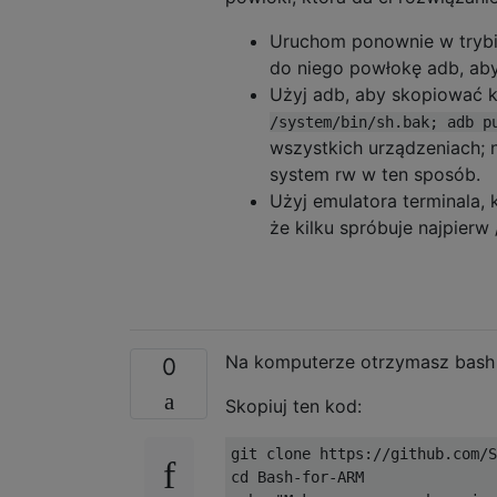
Uruchom ponownie w trybi
do niego powłokę adb, aby
Użyj adb, aby skopiować 
/system/bin/sh.bak; adb p
wszystkich urządzeniach; 
system rw w ten sposób.
Użyj emulatora terminala,
że kilku spróbuje najpierw 
Na komputerze otrzymasz bash 
0
Skopiuj ten kod:
git clone https://github.com/S
cd Bash-for-ARM               