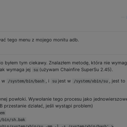
—
wać tego menu z mojego monitu adb.
tnio byłem tym ciekawy. Znalazłem metodę, która nie wyma
nak wymaga jej
(używam Chainfire SuperSu 2.45).
su
ę w
, i
jest w
, jest to
/system/bin/bash
su
/system/xbin/su
wnej powłoki. Wywołanie tego procesu jako jednowierszo
rzestanie działać, jeśli wystąpi problem)
em
/bin/sh.bak
sh\n/system/xbin/su -mm -l -s /system/xbin/bash' >