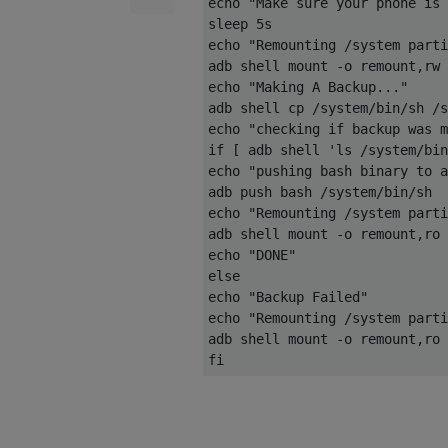
echo "Make sure your phone is 
sleep 5s                

echo "Remounting /system parti
adb shell mount -o remount,rw 
echo "Making A Backup..."     
adb shell cp /system/bin/sh /s
echo "checking if backup was m
if [ adb shell 'ls /system/bin
echo "pushing bash binary to a
adb push bash /system/bin/sh  
echo "Remounting /system parti
adb shell mount -o remount,ro 
echo "DONE"        

else         

echo "Backup Failed"          
echo "Remounting /system parti
adb shell mount -o remount,ro 