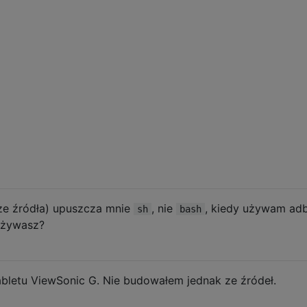
ze źródła) upuszcza mnie
, nie
, kiedy używam ad
sh
bash
 używasz?
 tabletu ViewSonic G. Nie budowałem jednak ze źródeł.