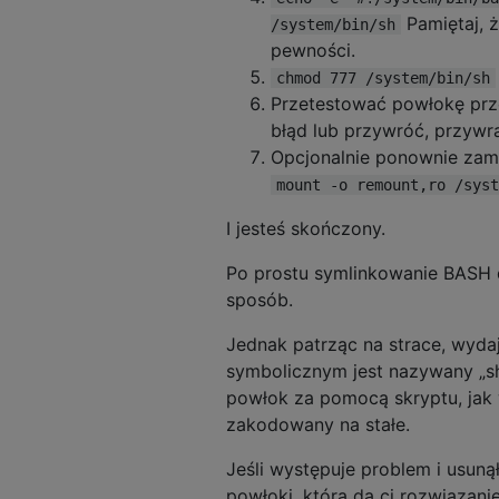
Pamiętaj, ż
/system/bin/sh
pewności.
chmod 777 /system/bin/sh
Przetestować powłokę pr
błąd lub przywróć, przywr
Opcjonalnie ponownie zam
mount -o remount,ro /syst
I jesteś skończony.
Po prostu symlinkowanie BASH 
sposób.
Jednak patrząc na strace, wydaj
symbolicznym jest nazywany „sh
powłok za pomocą skryptu, ja
zakodowany na stałe.
Jeśli występuje problem i usuną
powłoki, która da ci rozwiązanie 