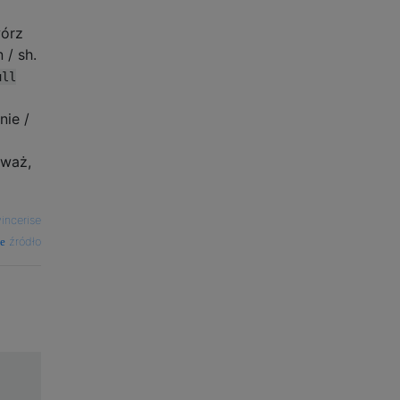
wórz
 / sh.
ull
nie /
uważ,
incerise
źródło