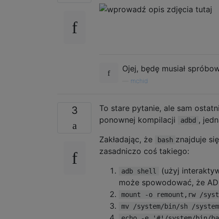
Ojej, będę musiał spróbo
—
mchid
To stare pytanie, ale sam osta
3
ponownej kompilacji
, jed
adbd
Zakładając, że
znajduje si
bash
zasadniczo coś takiego:
(użyj interakty
adb shell
może spowodować, że ADB p
mount -o remount,rw /syst
mv /system/bin/sh /system
echo -e '#!/system/bin/ba