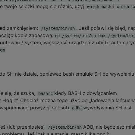
e twoje ścieżki mogą się różnić; użyj
i
which bash
which s
zed zamknięciem:
. Jeśli pojawi się błąd, n
/system/bin/sh
acając kopię zapasową:
cp /system/bin/sh.bak /system/bin
ontować / system; większość urządzeń zrobi to automatyc
em
do SH nie działa, ponieważ bash emuluje SH po wywołaniu
e się, że szuka,
kiedy BASH z dowiązaniem
bashrc
 -login”. Chociaż można tego użyć do „ładowania łańcuch
k wspomniano powyżej, sposób
wywoływania SH jest
adbd
łeś (lub przeniosłeś)
ADB, nie będziesz mia
/system/bin/sh
problemu. Jeśli tak się stanie, masz kilka opcji: