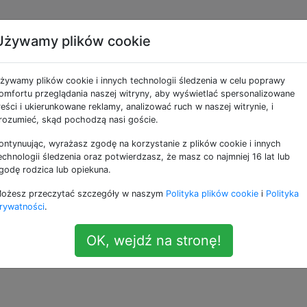
Używamy plików cookie
h jako domyślną powłok
żywamy plików cookie i innych technologii śledzenia w celu poprawy
omfortu przeglądania naszej witryny, aby wyświetlać spersonalizowane
reści i ukierunkowane reklamy, analizować ruch w naszej witrynie, i
z Cyanogenmod, pojawia się mi ładna powłoka bash, kolor
rozumieć, skąd pochodzą nasi goście.
iązania symbolicznego z / system / xbin / bash do / system
ontynuując, wyrażasz zgodę na korzystanie z plików cookie i innych
łokę na bash zamiast sh? Przeglądałem pliki rc, ale nic ni
echnologii śledzenia oraz potwierdzasz, że masz co najmniej 16 lat lub
 samo na mojej wersji Androida, która nie jest Cyanogenmo
godę rodzica lub opiekuna.
ożesz przeczytać szczegóły w naszym
Polityka plików cookie
i
Polityka
rywatności
.
 za pomocą CM7, jestem przeniesiony do sh zamiast bash. T
OK, wejdź na stronę!
 jako domyślny.