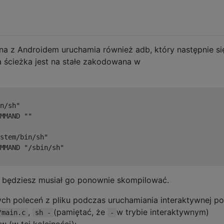
na z Androidem uruchamia również adb, który następnie si
a ścieżka jest na stałe zakodowana w
n/sh"

MMAND ""

stem/bin/sh"

MMAND "/sbin/sh"

h, będziesz musiał go ponownie skompilować.
ych poleceń z pliku podczas uruchamiania interaktywnej po
,
(pamiętać, że
w trybie interaktywnym)
/main.c
sh -
-
 (w tej kolejności):