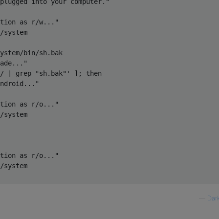
plugged into your computer."          

tion as r/w..."       

/system          

         

ystem/bin/sh.bak         

ade..."          

/ | grep "sh.bak"' ]; then     

ndroid..."          

     

tion as r/o..."         

/system          

 

tion as r/o..."      

/system     

—
Dar