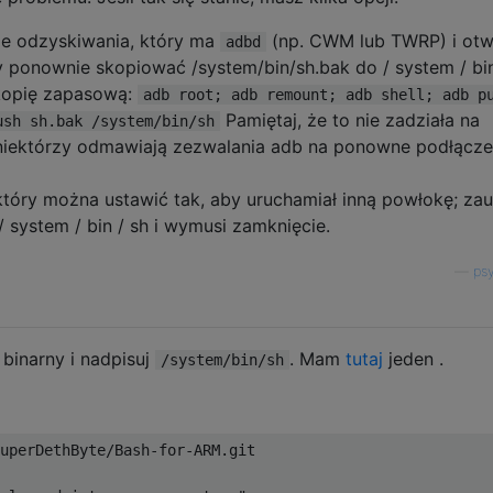
e odzyskiwania, który ma
(np. CWM lub TWRP) i ot
adbd
 ponownie skopiować /system/bin/sh.bak do / system / bin
kopię zapasową:
adb root; adb remount; adb shell; adb p
Pamiętaj, że to nie zadziała na
ush sh.bak /system/bin/sh
niektórzy odmawiają zezwalania adb na ponowne podłącze
 który można ustawić tak, aby uruchamiał inną powłokę; za
/ system / bin / sh i wymusi zamknięcie.
—
psy
binarny i nadpisuj
. Mam
tutaj
jeden
.
/system/bin/sh
uperDethByte/Bash-for-ARM.git        

 
