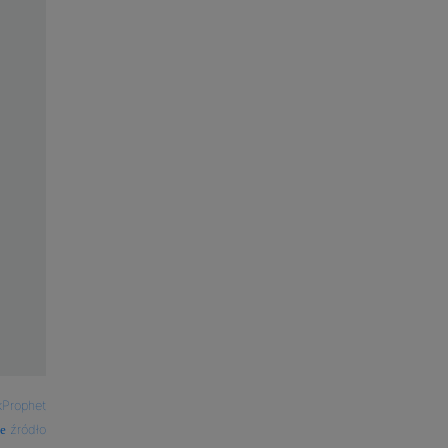
kProphet
źródło