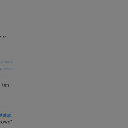
zez
kensteyn
źródło
 ten
stając
kowe”.