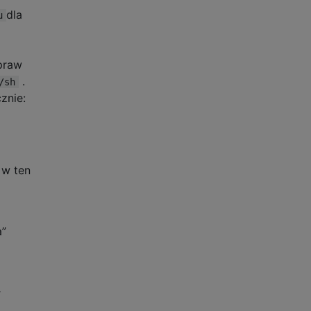
dla
u
apraw
.
/sh
znie:
 w ten
a”
ł