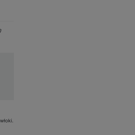
ę
włoki.