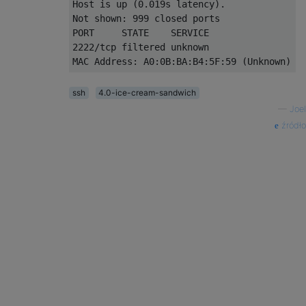
Host is up (0.019s latency).

Not shown: 999 closed ports

PORT     STATE    SERVICE

2222/tcp filtered unknown

ssh
4.0-ice-cream-sandwich
—
Joel
źródło