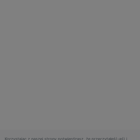
Korzystając z naszej strony potwierdzasz, że przeczytałeś(-aś) i