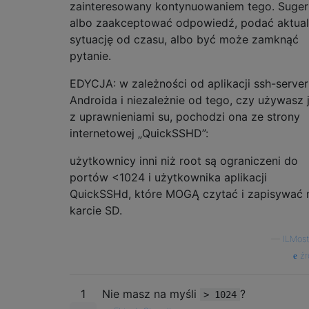
zainteresowany kontynuowaniem tego. Suger
albo zaakceptować odpowiedź, podać aktua
sytuację od czasu, albo być może zamknąć
pytanie.
EDYCJA: w zależności od aplikacji ssh-server
Androida i niezależnie od tego, czy używasz j
z uprawnieniami su, pochodzi ona ze strony
internetowej „QuickSSHD”:
użytkownicy inni niż root są ograniczeni do
portów <1024 i użytkownika aplikacji
QuickSSHd, które MOGĄ czytać i zapisywać 
karcie SD.
—
ILMost
źr
1
Nie masz na myśli
?
> 1024