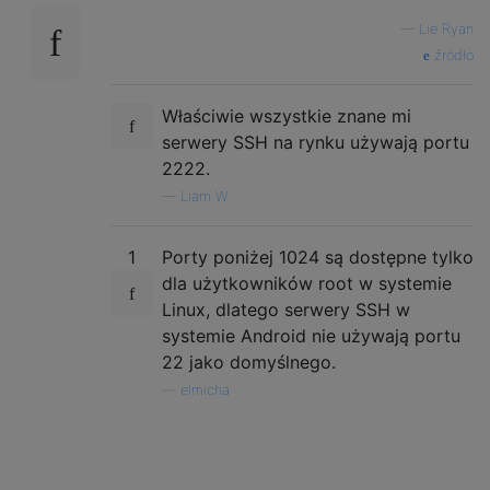
—
Lie Ryan
źródło
Właściwie wszystkie znane mi
serwery SSH na rynku używają portu
2222.
—
Liam W
1
Porty poniżej 1024 są dostępne tylko
dla użytkowników root w systemie
Linux, dlatego serwery SSH w
systemie Android nie używają portu
22 jako domyślnego.
—
elmicha