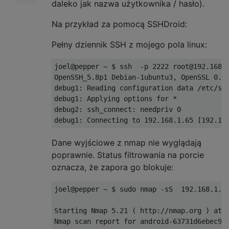
daleko jak nazwa użytkownika / hasło).
Na przykład za pomocą SSHDroid:
Pełny dziennik SSH z mojego pola linux:
joel@pepper ~ $ ssh  -p 2222 root@192.168.1
OpenSSH_5.8p1 Debian-1ubuntu3, OpenSSL 0.9.
debug1: Reading configuration data /etc/ssh
debug1: Applying options for *

debug2: ssh_connect: needpriv 0

Dane wyjściowe z nmap nie wyglądają
poprawnie. Status filtrowania na porcie
oznacza, że ​​zapora go blokuje:
joel@pepper ~ $ sudo nmap -sS  192.168.1.65
Starting Nmap 5.21 ( http://nmap.org ) at 2
Nmap scan report for android-63731d6ebec9e0