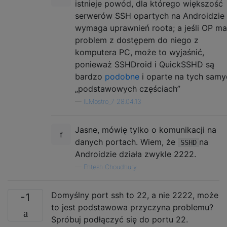
istnieje powód, dla którego większość
serwerów SSH opartych na Androidzie
wymaga uprawnień roota; a jeśli OP ma
problem z dostępem do niego z
komputera PC, może to wyjaśnić,
ponieważ SSHDroid i QuickSSHD są
bardzo
podobne
i oparte na tych samy
„podstawowych częściach”
—
ILMostro_7 28.04.13
Jasne, mówię tylko o komunikacji na
danych portach. Wiem, że
na
SSHD
Androidzie działa zwykle 2222.
—
Ehtesh Choudhury
Domyślny port ssh to 22, a nie 2222, może
-1
to jest podstawowa przyczyna problemu?
Spróbuj podłączyć się do portu 22.