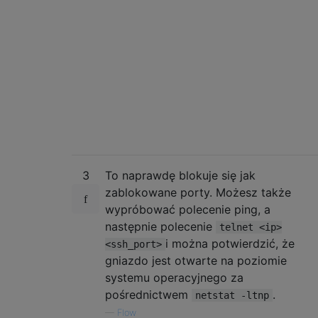
3
To naprawdę blokuje się jak
zablokowane porty. Możesz także
wypróbować polecenie ping, a
następnie polecenie
telnet <ip>
i można potwierdzić, że
<ssh_port>
gniazdo jest otwarte na poziomie
systemu operacyjnego za
pośrednictwem
.
netstat -ltnp
—
Flow