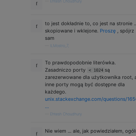
—
Ehtesh Choudhury
to jest dokładnie to, co jest na stronie ..
skopiowane i wklejone.
Proszę
, spójrz
sam
—
ILMostro_7,
To prawdopodobnie literówka.
Zasadniczo porty
są
< 1024
zarezerwowane dla użytkownika root, 
inne porty mogą być dostępne dla
każdego.
unix.stackexchange.com/questions/165
…
—
Ehtesh Choudhury
Nie wiem ... ale, jak powiedziałem, ogól