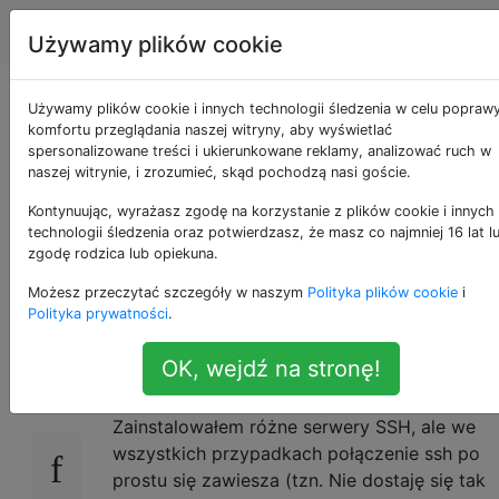
Android
Tagi
Account
Używamy plików cookie
Dlaczego serwer SSH
Używamy plików cookie i innych technologii śledzenia w celu popraw
komfortu przeglądania naszej witryny, aby wyświetlać
spersonalizowane treści i ukierunkowane reklamy, analizować ruch w
nie działa na
naszej witrynie, i zrozumieć, skąd pochodzą nasi goście.
Androidzie 4, czy
Kontynuując, wyrażasz zgodę na korzystanie z plików cookie i innych
technologii śledzenia oraz potwierdzasz, że masz co najmniej 16 lat l
zgodę rodzica lub opiekuna.
porty są blokowane?
Możesz przeczytać szczegóły w naszym
Polityka plików cookie
i
Polityka prywatności
.
Mam problem z ssh'ingiem w moim nowym
10
OK, wejdź na stronę!
telefonie z Androidem 4 (Samsung Nexus).
Zainstalowałem różne serwery SSH, ale we
wszystkich przypadkach połączenie ssh po
prostu się zawiesza (tzn. Nie dostaję się tak