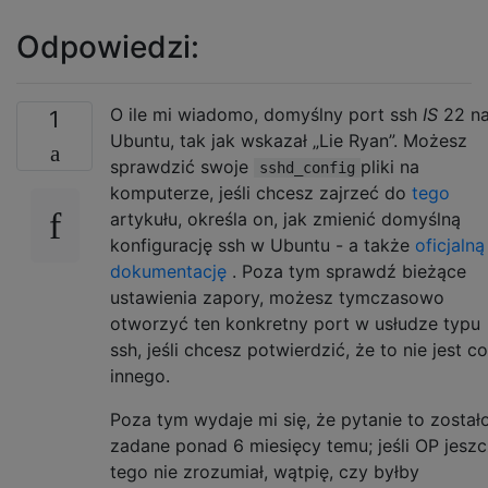
Odpowiedzi:
O ile mi wiadomo, domyślny port ssh
IS
22 n
1
Ubuntu, tak jak wskazał „Lie Ryan”. Możesz
sprawdzić swoje
pliki na
sshd_config
komputerze, jeśli chcesz zajrzeć do
tego
artykułu, określa on, jak zmienić domyślną
konfigurację ssh w Ubuntu - a także
oficjalną
dokumentację
. Poza tym sprawdź bieżące
ustawienia zapory, możesz tymczasowo
otworzyć ten konkretny port w usłudze typu
ssh, jeśli chcesz potwierdzić, że to nie jest c
innego.
Poza tym wydaje mi się, że pytanie to został
zadane ponad 6 miesięcy temu; jeśli OP jesz
tego nie zrozumiał, wątpię, czy byłby