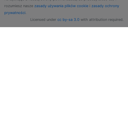
rozumiesz nasze
zasady używania plików cookie
i
zasady ochrony
prywatności
.
Licensed under
cc by-sa 3.0
with attribution required.