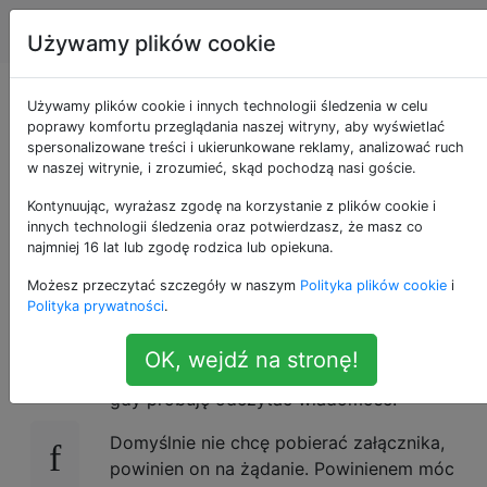
Android
Tagi
Account
Używamy plików cookie
Jak mogę pobrać
Używamy plików cookie i innych technologii śledzenia w celu
poprawy komfortu przeglądania naszej witryny, aby wyświetlać
spersonalizowane treści i ukierunkowane reklamy, analizować ruch
załączniki do
w naszej witrynie, i zrozumieć, skąd pochodzą nasi goście.
wiadomości e-mail
Kontynuując, wyrażasz zgodę na korzystanie z plików cookie i
innych technologii śledzenia oraz potwierdzasz, że masz co
najmniej 16 lat lub zgodę rodzica lub opiekuna.
tylko na żądanie?
Możesz przeczytać szczegóły w naszym
Polityka plików cookie
i
Polityka prywatności
.
Domyślna aplikacja e-mail wydaje się
10
OK, wejdź na stronę!
pobierać załączniki do wiadomości e-mail,
gdy próbuję odczytać wiadomość.
Domyślnie nie chcę pobierać załącznika,
powinien on na żądanie. Powinienem móc