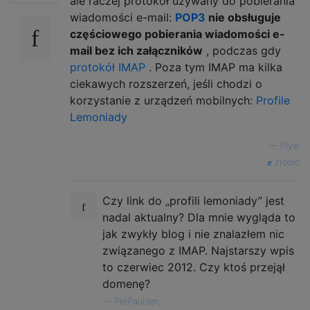
ale raczej protokół używany do pobierania
wiadomości e-mail:
POP3
nie obsługuje
częściowego pobierania wiadomości e-
mail bez ich załączników
, podczas gdy
protokół IMAP
. Poza tym IMAP ma kilka
ciekawych rozszerzeń, jeśli chodzi o
korzystanie z urządzeń mobilnych:
Profile
Lemoniady
—
Pływ
źródło
Czy link do „profili lemoniady” jest
nadal aktualny? Dla mnie wygląda to
jak zwykły blog i nie znalazłem nic
związanego z IMAP. Najstarszy wpis
to czerwiec 2012. Czy ktoś przejął
domenę?
—
PetPaulsen,