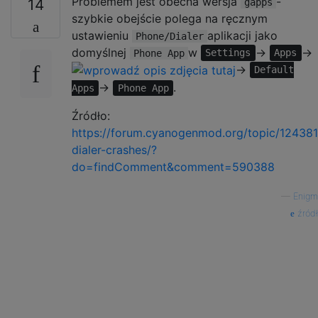
Problemem jest obecna wersja
-
14
gapps
szybkie obejście polega na ręcznym
ustawieniu
aplikacji jako
Phone/Dialer
domyślnej
w
->
->
Phone App
Settings
Apps
->
Default
->
.
Apps
Phone App
Źródło:
https://forum.cyanogenmod.org/topic/124381
dialer-crashes/?
do=findComment&comment=590388
—
Enigm
źród