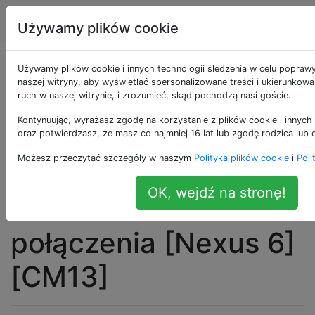
Android
Tagi
Account
Używamy plików cookie
Miękkie ponowne
Używamy plików cookie i innych technologii śledzenia w celu popraw
naszej witryny, aby wyświetlać spersonalizowane treści i ukierunkow
ruch w naszej witrynie, i zrozumieć, skąd pochodzą nasi goście.
uruchamianie
Kontynuując, wyrażasz zgodę na korzystanie z plików cookie i innych 
telefonu podczas
oraz potwierdzasz, że masz co najmniej 16 lat lub zgodę rodzica lub 
Możesz przeczytać szczegóły w naszym
Polityka plików cookie
i
Poli
nawiązywania lub
OK, wejdź na stronę!
odbierania
połączenia [Nexus 6]
[CM13]