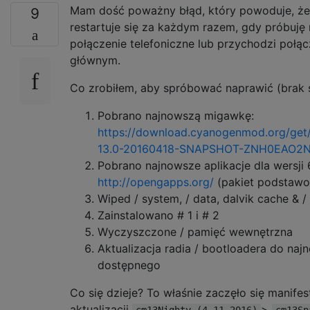
Mam dość poważny błąd, który powoduje, że 
9
restartuje się za każdym razem, gdy próbuję
połączenie telefoniczne lub przychodzi połą
głównym.
Co zrobiłem, aby spróbować naprawić (brak 
Pobrano najnowszą migawkę:
https://download.cyanogenmod.org/get
13.0-20160418-SNAPSHOT-ZNH0EAO2NL
Pobrano najnowsze aplikacje dla wersji 6
http://opengapps.org/
(pakiet podstaw
Wiped / system, / data, dalvik cache & /
Zainstalowano # 1 i # 2
Wyczyszczone / pamięć wewnętrzna
Aktualizacja radia / bootloadera do na
dostępnego
Co się dzieje? To właśnie zaczęło się manife
aktualizacji
>
cm13Nighty (4-11-2016)
cm13Sn