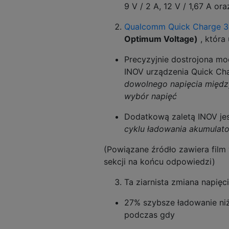
9 V / 2 A, 12 V / 1,67 A or
Qualcomm Quick Charge 3
Optimum Voltage)
, która
Precyzyjnie dostrojona mo
INOV urządzenia Quick Cha
dowolnego napięcia międz
wybór napięć
Dodatkową zaletą INOV je
cyklu ładowania akumulato
(Powiązane źródło zawiera film 
sekcji na końcu odpowiedzi)
Ta ziarnista zmiana napię
27% szybsze ładowanie niż
podczas gdy