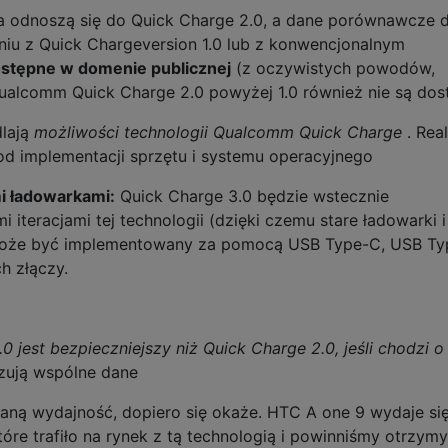
a odnoszą się do Quick Charge 2.0, a dane porównawcze d
niu z Quick Chargeversion 1.0 lub z konwencjonalnym
ostępne w domenie publicznej
(z oczywistych powodów,
ualcomm Quick Charge 2.0 powyżej 1.0 również nie są dos
dlają
możliwości technologii Qualcomm Quick Charge
. Real
od implementacji sprzętu i systemu operacyjnego
i ładowarkami:
Quick Charge 3.0 będzie wstecznie
 iteracjami tej technologii (dzięki czemu stare ładowarki i
 może być implementowany za pomocą USB Type-C, USB Ty
h złączy.
jest bezpieczniejszy niż Quick Charge 2.0, jeśli chodzi o
zują wspólne dane
aną wydajność, dopiero się okaże. HTC A one 9 wydaje si
óre trafiło na rynek z tą technologią i powinniśmy otrzym