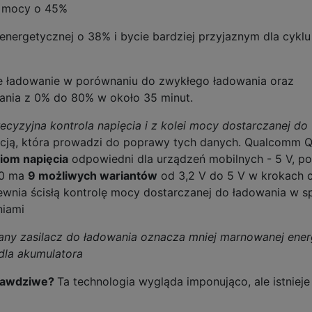
a mocy o 45%
energetycznej o 38% i bycie bardziej przyjaznym dla cyklu
ze ładowanie w porównaniu do zwykłego ładowania oraz
kania z 0% do 80% w około 35 minut.
cyzyjna kontrola napięcia i z kolei mocy dostarczanej do
cją, która prowadzi do poprawy tych danych. Qualcomm Q
iom napięcia
odpowiedni dla urządzeń mobilnych - 5 V, p
.0 ma
9 możliwych wariantów
od 3,2 V do 5 V w krokach 
wnia ścisłą kontrolę mocy dostarczanej do ładowania w 
iami
any zasilacz do ładowania oznacza mniej marnowanej energ
 dla akumulatora
prawdziwe?
Ta technologia wygląda imponująco, ale istnieje