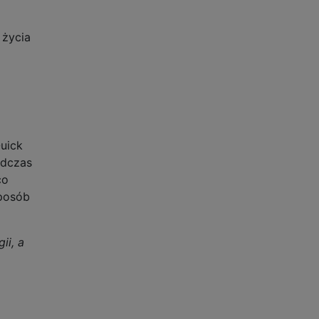
 życia
uick
odczas
co
sposób
ii, a