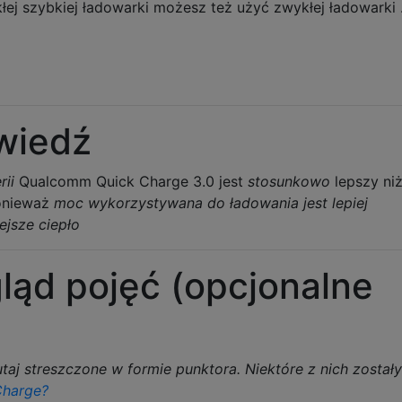
łej szybkiej ładowarki możesz też użyć zwykłej ładowarki .
wiedź
rii
Qualcomm Quick Charge 3.0 jest
stosunkowo
lepszy ni
onieważ
moc wykorzystywana do ładowania jest lepiej
jsze ciepło
ląd pojęć (opcjonalne
utaj streszczone w formie punktora. Niektóre z nich zostały
Charge?