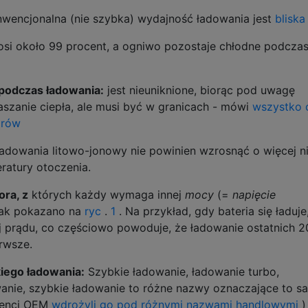
wencjonalna (nie szybka) wydajność ładowania jest
blisk
si około 99 procent, a ogniwo pozostaje chłodne podcza
podczas ładowania:
jest nieuniknione, biorąc pod uwagę
aszanie ciepła, ale musi być w granicach - mówi
wszystko 
orów
ładowania litowo-jonowy nie powinien wzrosnąć o więcej n
ratury otoczenia.
ra, z
których każdy wymaga innej
mocy
(=
napięcie
jak pokazano na
ryc
.
1
. Na przykład, gdy bateria się ładuje
j prądu, co częściowo powoduje, że ładowanie ostatnich 2
erwsze.
iego ładowania:
Szybkie ładowanie, ładowanie turbo,
anie, szybkie ładowanie to różne nazwy oznaczające to s
cenci OEM
wdrożyli go pod różnymi nazwami handlowymi
)