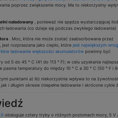
owania poprzez zwiększenie mocy. Ma to
niekorzystny wpł
pełni naładowany
, ponieważ nie spędza wystarczającej iloś
ch ładowania (co dzieje się podczas zwykłego ładowania)
tora
. Moc, która nie może zostać zaabsorbowana przez
 jest rozpraszana jako ciepło, które
jest największym wro
ybkie ładowanie większości akumulatorów
powinny być
 od 5 do 45 ° C (41 do 113 ° F); w celu uzyskania najleps
pasma temperatury do między 10 ° C a 30 ° C (50 ° F i 86
ymi punktami a) ib) niekorzystnie wpływa to na żywotnoś
 jak i długim
okresie (niepełne ładowanie i skrócone cykle 
iedź
.0
obsługuje cztery tryby o różnych poziomach mocy, 5 V /