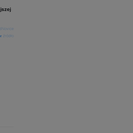
jszej
dNovice
źródło