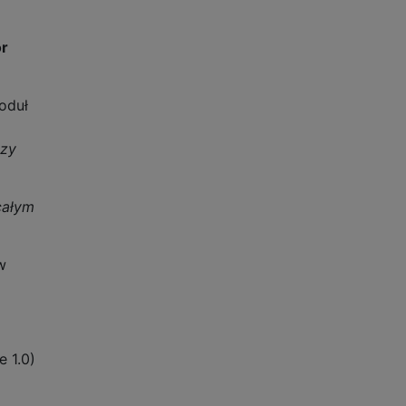
or
oduł
szy
całym
w
 1.0)