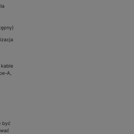
la
tępny)
izacja
 kable
pe-A,
ę być
ywać