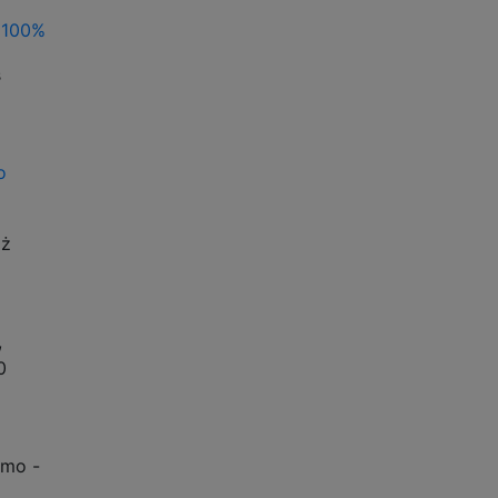
a 100%
s
o
iż
,
0
amo -