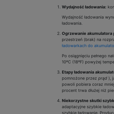
Wydajność ładowania:
kon
Wydajność ładowania wyno
ładowania.
Ogrzewanie akumulatora 
przestrzeń (brak) na rozpr
ładowarkach do akumulat
Po osiągnięciu pełnego na
10ºC (18ºF) powyżej tempe
Etapy ładowania akumulato
pomnożone przez
prąd
), 
powoli pobiera coraz mnie
procent trwa dłużej niż pi
Niekorzystne skutki szybk
adaptacyjne szybkie ładow
szybkie ładowanie. Produ