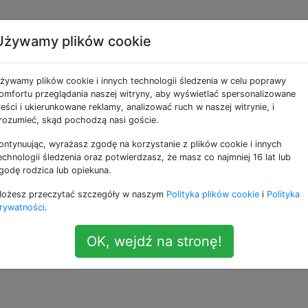
Używamy plików cookie
ie przez Qualcomm 3.0 
żywamy plików cookie i innych technologii śledzenia w celu poprawy
ator?
omfortu przeglądania naszej witryny, aby wyświetlać spersonalizowane
reści i ukierunkowane reklamy, analizować ruch w naszej witrynie, i
rozumieć, skąd pochodzą nasi goście.
ontynuując, wyrażasz zgodę na korzystanie z plików cookie i innych
m
HTC One A9
echnologii śledzenia oraz potwierdzasz, że masz co najmniej 16 lat lub
godę rodzica lub opiekuna.
e ładowanie. Przeczytałem ten wątek
Jak działa szybkie
ożesz przeczytać szczegóły w naszym
Polityka plików cookie
i
Polityka
adą jest głównie żywotność baterii. Zaakceptowana odpo
rywatności
.
 2.0, a nie najnowszej
OK, wejdź na stronę!
zej technologii Qualcomm 3.0, która ma być o
38% bardzi
ny, czy krótszy czas ładowania oznacza mniejsze uszkod