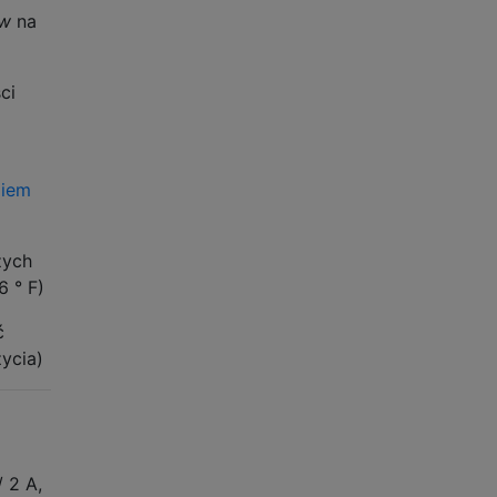
yw
na
ci
giem
zych
 ° F)
ć
życia)
 2 A,