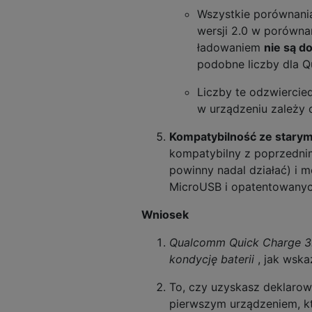
Wszystkie porównani
wersji 2.0 w porówna
ładowaniem
nie są d
podobne liczby dla Q
Liczby te odzwiercie
w urządzeniu zależy 
Kompatybilność ze starym
kompatybilny z poprzednimi
powinny nadal działać) i
MicroUSB i opatentowanyc
Wniosek
Qualcomm Quick Charge 3.0 
kondycję baterii
, jak wska
To, czy uzyskasz deklarow
pierwszym urządzeniem, kt