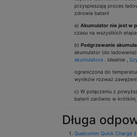
przyspieszają proces ład
zdrowie baterii
a)
Akumulator nie jest w 
czasu na wszystkich etapa
b)
Podgrzewanie akumula
akumulator (do ładowania),
akumulatora
.
Idealnie
,
Sz
ograniczona do temperatury
wyników rozważ zawężenie 
c) W połączeniu z powyższ
baterii zarówno w
krótkim,
Długa odpow
Qualcomm Quick Charge 2