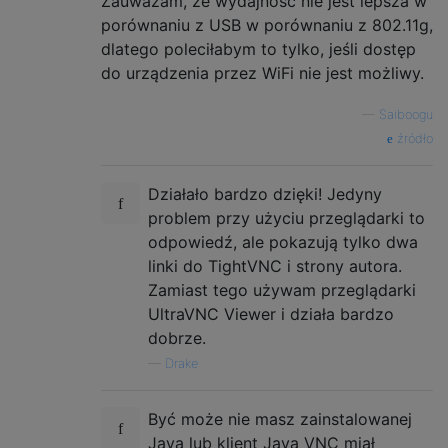
Zauważam, że wydajność nie jest lepsza w
porównaniu z USB w porównaniu z 802.11g,
dlatego poleciłabym to tylko, jeśli dostęp
do urządzenia przez WiFi nie jest możliwy.
—
Saiboogu
źródło
Działało bardzo dzięki! Jedyny
problem przy użyciu przeglądarki to
odpowiedź, ale pokazują tylko dwa
linki do TightVNC i strony autora.
Zamiast tego używam przeglądarki
UltraVNC Viewer i działa bardzo
dobrze.
—
Drake
Być może nie masz zainstalowanej
Java lub klient Java VNC miał