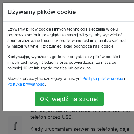
Android
Tagi
Account
Używamy plików cookie
Jak zdalnie sterować
Używamy plików cookie i innych technologii śledzenia w celu
poprawy komfortu przeglądania naszej witryny, aby wyświetlać
spersonalizowane treści i ukierunkowane reklamy, analizować ruch
za pomocą Droid
w naszej witrynie, i zrozumieć, skąd pochodzą nasi goście.
VNC Server przez
Kontynuując, wyrażasz zgodę na korzystanie z plików cookie i
innych technologii śledzenia oraz potwierdzasz, że masz co
najmniej 16 lat lub zgodę rodzica lub opiekuna.
USB?
Możesz przeczytać szczegóły w naszym
Polityka plików cookie
i
Polityka prywatności
.
Zainstalowałem
Droid VNC Server
na moim
9
OK, wejdź na stronę!
telefonie z Androidem 2.2 (CyanogenMod),
ale nie jest jasne, jak teraz kontrolować mój
telefon przez USB.
Kiedy uruchamiam serwer na telefonie, daje