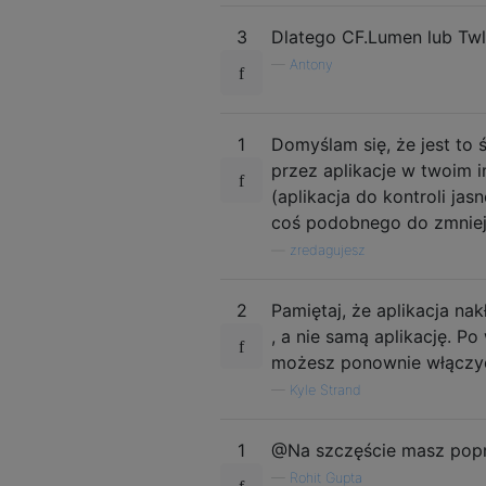
3
Dlatego CF.Lumen lub Twl
—
Antony
1
Domyślam się, że jest to
przez aplikacje w twoim i
(aplikacja do kontroli j
coś podobnego do zmniejsz
—
zredagujesz
2
Pamiętaj, że aplikacja na
, a nie samą aplikację. P
możesz ponownie włączyć 
—
Kyle Strand
1
@Na szczęście masz popr
—
Rohit Gupta