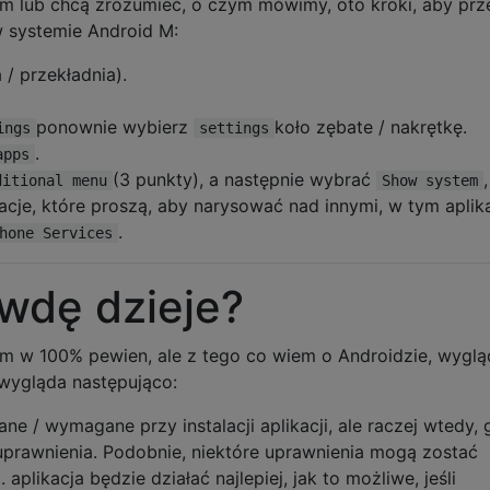
lem lub chcą zrozumieć, o czym mówimy, oto kroki, aby prz
w systemie Android M:
 / przekładnia).
ponownie wybierz
koło zębate / nakrętkę.
ings
settings
.
apps
(3 punkty), a następnie wybrać
ditional menu
Show system
acje, które proszą, aby narysować nad innymi, w tym aplika
.
hone Services
wdę dzieje?
tem w 100% pewien, ale z tego co wiem o Androidzie, wyglą
wygląda następująco:
e / wymagane przy instalacji aplikacji, ale raczej wtedy, 
 uprawnienia. Podobnie, niektóre uprawnienia mogą zostać
aplikacja będzie działać najlepiej, jak to możliwe, jeśli