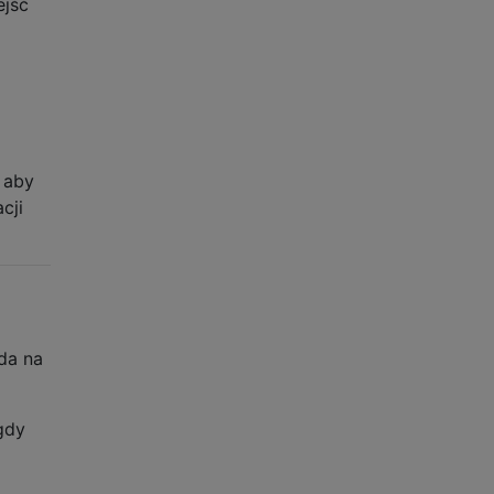
ejść
, aby
cji
da na
gdy