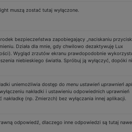
ight muszą zostać tutaj wyłączone.
 środek bezpieczeństwa zapobiegający „naciskaniu przycis
mieniu. Działa dla mnie, gdy chwilowo dezaktywuję Lux
asności). Wygląd zrzutów ekranu prawdopodobnie wykorzyst
enia niebieskiego światła. Spróbuj ją wyłączyć, dopóki n
kładki uniemożliwia dostęp do
menu ustawień uprawnień apl
o wyłączeniu nakładki i ustawieniu odpowiednich uprawnień
nakładkę (np. Zmierzch) bez wyłączania innej aplikacji.
awną odpowiedź, dlaczego inne odpowiedzi są tutaj nawe