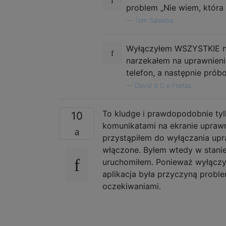
problem „Nie wiem, która 
—
Tom Saleeba
Wyłączyłem WSZYSTKIE nak
narzekałem na uprawnieni
telefon, a następnie pró
—
David d C e Freitas
To kludge i prawdopodobnie ty
10
komunikatami na ekranie uprawn
przystąpiłem do wyłączania upra
włączone. Byłem wtedy w stanie
uruchomiłem. Ponieważ wyłączył
aplikacja była przyczyną proble
oczekiwaniami.