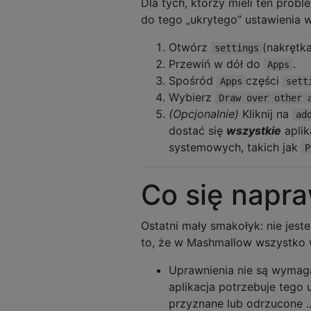
Dla tych, którzy mieli ten prob
do tego „ukrytego” ustawienia 
Otwórz
(nakrętka
settings
Przewiń w dół do
.
Apps
Spośród
części
Apps
sett
Wybierz
Draw over other 
(Opcjonalnie)
Kliknij na
ad
dostać się
wszystkie
aplik
systemowych, takich jak
P
Co się napra
Ostatni mały smakołyk: nie jes
to, że w Mashmallow wszystko 
Uprawnienia nie są wymagan
aplikacja potrzebuje tego
przyznane lub odrzucone ... 