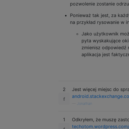
pozwolenie zostanie odrzu
Ponieważ tak jest, za każd
na przykład rysowanie w i
Jako użytkownik może
pyta wyskakujące oki
zmienisz odpowiedź n
aplikacja jest fakty
2
Jest więcej miejsc do sp
android.stackexchange.c
—
Jonathan
1
Odkryłem, że muszę zasto
techotom.wordpress.com