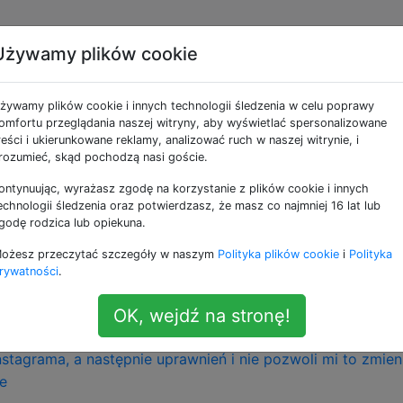
Używamy plików cookie
„Wykryto nakładkę
żywamy plików cookie i innych technologii śledzenia w celu poprawy
omfortu przeglądania naszej witryny, aby wyświetlać spersonalizowane
reści i ukierunkowane reklamy, analizować ruch w naszej witrynie, i
rozumieć, skąd pochodzą nasi goście.
ontynuując, wyrażasz zgodę na korzystanie z plików cookie i innych
 pozwoliłem na aktualizację systemu, nie pozwala mi to
echnologii śledzenia oraz potwierdzasz, że masz co najmniej 16 lat lub
. Ciągle mówi o wyłączeniu „nakładki ekranu”, ale kiedy pr
godę rodzica lub opiekuna.
ami, aby dostać się do tego ustawienia, po prostu wysyła 
ożesz przeczytać szczegóły w naszym
Polityka plików cookie
i
Polityka
nic zmienić.
rywatności
.
OK, wejdź na stronę!