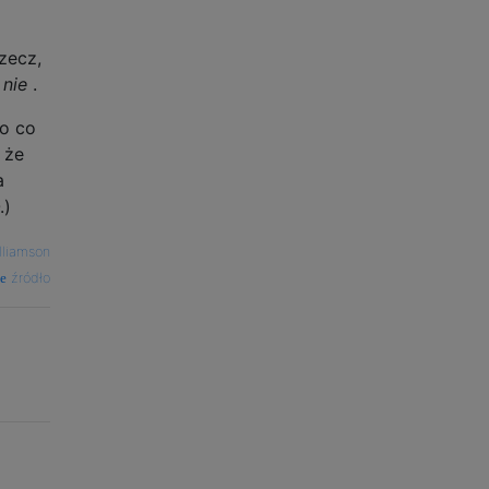
zecz,
b
nie
.
 o co
 że
a
.)
lliamson
źródło