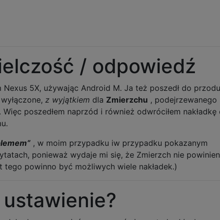
ielczość / odpowiedź
 Nexus 5X, używając Android M. Ja też poszedł do przodu
a wyłączone,
z wyjątkiem
dla
Zmierzchu
, podejrzewanego
. Więc poszedłem naprzód i również odwróciłem nakładkę
u.
oblemem”
, w moim przypadku iw przypadku pokazanym
tatach, ponieważ wydaje mi się, że Zmierzch nie powinie
t tego powinno być możliwych wiele nakładek.)
o ustawienie?