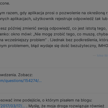
cone.
ym razem, gdy aplikacja prosi o pozwolenie na określoną r
nnych aplikacjach, użytkownik rejestruje odpowiedź
tak
lu
sz później zmienić swoją odpowiedź, co jest istotą tego,
enko: okno mówi: „Nie mogę zrobić tego, co muszę, chyba
a wcześniejszy problem” . (Jednak bez podkreślenia, któr
cznym problemem, błąd wydaje się dość bezużyteczny, IMHO
—
Mike Wi
rawdzenia. Zobacz:
om/questions/154274/…
sować inne podejście, o którym pisałem na blogu:
/2017/03/17/…
. Myślę, że moja droga rozwiązuje również