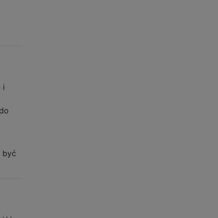
 i
 do
n być