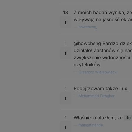
13
Z moich badań wynika, że
wpływają na jasność ekran
—
howcheng,
1
@howcheng Bardzo dziękuj
działało! Zastanów się n
zwiększenie widoczności r
czytelników!
—
Grzegorz Wierzowiecki
1
Podejrzewam także Lux.
—
Mohammad Dehghan
1
Właśnie znalazłem, że
dr
—
mangatinanda