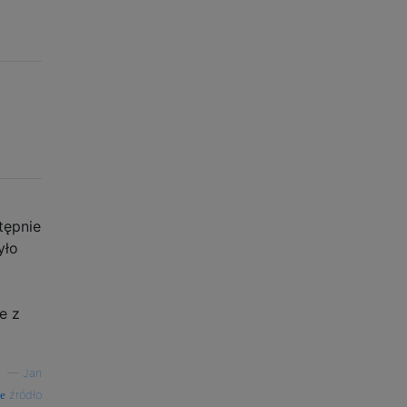
tępnie
yło
e z
—
Jan
źródło