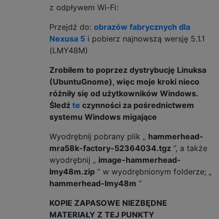
z odpływem Wi-Fi:
Przejdź do:
obrazów fabrycznych dla
Nexusa 5
i pobierz najnowszą wersję 5.1.1
(LMY48M)
Zrobiłem to poprzez dystrybucję Linuksa
(UbuntuGnome), więc moje kroki nieco
różniły się od użytkowników Windows.
Śledź
te
czynności za pośrednictwem
systemu Windows migające
Wyodrębnij pobrany plik „
hammerhead-
mra58k-factory-52364034.tgz
”, a także
wyodrębnij „
image-hammerhead-
lmy48m.zip
” w wyodrębnionym folderze; „
hammerhead-lmy48m
”
KOPIE ZAPASOWE NIEZBĘDNE
MATERIAŁY Z TEJ PUNKTY