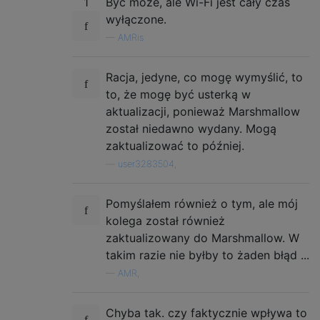
1
Być może, ale Wi-Fi jest cały czas
wyłączone.
—
AMRis
Racja, jedyne, co mogę wymyślić, to
to, że mogę być usterką w
aktualizacji, ponieważ Marshmallow
został niedawno wydany. Mogą
zaktualizować to później.
—
user3283504,
Pomyślałem również o tym, ale mój
kolega został również
zaktualizowany do Marshmallow. W
takim razie nie byłby to żaden błąd ...
—
AMR,
Chyba tak. czy faktycznie wpływa to