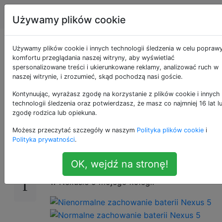
Android
Tagi
Account
Używamy plików cookie
Dziwne użycie baterii
Używamy plików cookie i innych technologii śledzenia w celu popraw
komfortu przeglądania naszej witryny, aby wyświetlać
spersonalizowane treści i ukierunkowane reklamy, analizować ruch w
WiFi w Marshmallow
naszej witrynie, i zrozumieć, skąd pochodzą nasi goście.
Nexus 5
Kontynuując, wyrażasz zgodę na korzystanie z plików cookie i innych
technologii śledzenia oraz potwierdzasz, że masz co najmniej 16 lat l
zgodę rodzica lub opiekuna.
Możesz przeczytać szczegóły w naszym
Polityka plików cookie
i
Mam pytanie dotyczące zużycia baterii Wi-Fi
12
Polityka prywatności
.
w Nexusie 5. Na pierwszym zrzucie ekranu
widać zużycie mojej baterii / Wi-Fi. Drugi
OK, wejdź na stronę!
zrzut ekranu pokazuje zużycie baterii / Wi-Fi
w Nexusie 5 mojego kolegi.