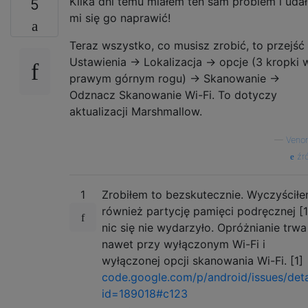
Kilka dni temu miałem ten sam problem i uda
5
mi się go naprawić!
Teraz wszystko, co musisz zrobić, to przejść
Ustawienia → Lokalizacja → opcje (3 kropki 
prawym górnym rogu) → Skanowanie →
Odznacz Skanowanie Wi-Fi. To dotyczy
aktualizacji Marshmallow.
—
Veno
źró
1
Zrobiłem to bezskutecznie. Wyczyścił
również partycję pamięci podręcznej [1]
nic się nie wydarzyło. Opróżnianie trwa
nawet przy wyłączonym Wi-Fi i
wyłączonej opcji skanowania Wi-Fi. [1]
code.google.com/p/android/issues/deta
id=189018#c123