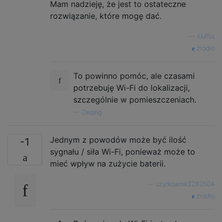
Mam nadzieję, że jest to ostateczne
rozwiązanie, które mogę dać.
—
AMRis
źródło
To powinno pomóc, ale czasami
potrzebuję Wi-Fi do lokalizacji,
szczególnie w pomieszczeniach.
—
Deqing
Jednym z powodów może być ilość
-1
sygnału / siła Wi-Fi, ponieważ może to
mieć wpływ na zużycie baterii.
—
użytkownik3283504
źródło