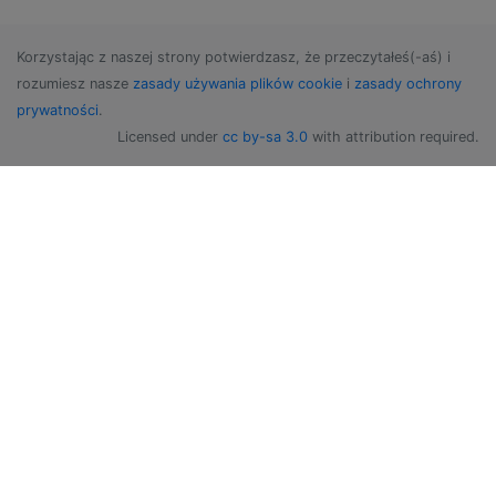
Korzystając z naszej strony potwierdzasz, że przeczytałeś(-aś) i
rozumiesz nasze
zasady używania plików cookie
i
zasady ochrony
prywatności
.
Licensed under
cc by-sa 3.0
with attribution required.