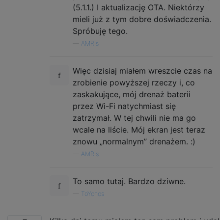
(5.1.1.) I aktualizację OTA. Niektórzy
mieli już z tym dobre doświadczenia.
Spróbuję tego.
—
AMRis
Więc dzisiaj miałem wreszcie czas na
zrobienie powyższej rzeczy i, co
zaskakujące, mój drenaż baterii
przez Wi-Fi natychmiast się
zatrzymał. W tej chwili nie ma go
wcale na liście. Mój ekran jest teraz
znowu „normalnym” drenażem. :)
—
AMRis
To samo tutaj. Bardzo dziwne.
—
ToYonos