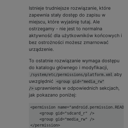
Istnieje trudniejsze rozwiązanie, które
zapewnia stały dostęp do zapisu w
miejscu, które wyjaśnię tutaj. Ale
ostrzegamy - nie jest to normalna
aktywność dla użytkowników końcowych i
bez ostrożności możesz zmarnować
urządzenie.
To ostatnie rozwiązanie wymaga dostępu
do katalogu głównego i modyfikacji,
aby
/system/etc/permissions/platform.xml
uwzględnić
<group gid="media_rw"
uprawnienia w odpowiednich sekcjach,
/>
jak pokazano poniżej:
<permission name="android.permission.READ_E
    <group gid="sdcard_r" />

    <group gid="media_rw" />

</permission>
