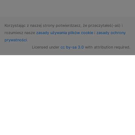
Korzystając z naszej strony potwierdzasz, że przeczytałeś(-aś) i
rozumiesz nasze
zasady używania plików cookie
i
zasady ochrony
prywatności
.
Licensed under
cc by-sa 3.0
with attribution required.