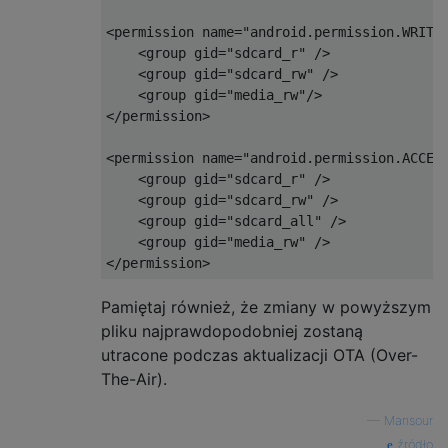
<permission name="android.permission.WRITE_
    <group gid="sdcard_r" />

    <group gid="sdcard_rw" />

    <group gid="media_rw"/>

</permission>

<permission name="android.permission.ACCESS
    <group gid="sdcard_r" />

    <group gid="sdcard_rw" />

    <group gid="sdcard_all" />

    <group gid="media_rw" />

Pamiętaj również, że zmiany w powyższym
pliku najprawdopodobniej zostaną
utracone podczas aktualizacji OTA (Over-
The-Air).
—
Mansour
źródło