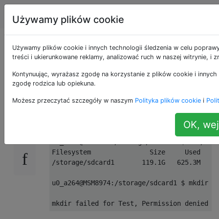
Android
Tagi
Account
Używamy plików cookie
SSHelper: Karta SD
Używamy plików cookie i innych technologii śledzenia w celu popraw
treści i ukierunkowane reklamy, analizować ruch w naszej witrynie, i
Odmowa dostępu
Kontynuując, wyrażasz zgodę na korzystanie z plików cookie i innych 
zgodę rodzica lub opiekuna.
Możesz przeczytać szczegóły w naszym
Polityka plików cookie
i
Poli
Nie mogę zapisać na mojej karcie SD za
10
pomocą SSHelper:
OK, wej
u0_a264@MSM8974:/storage/sdcard1 $ df /stor
Filesystem               Size     Used     
/storage/sdcard1       119.1G   625.3M   11
u0_a264@MSM8974:/storage/sdcard1 $ mkdir Te