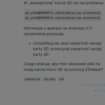
W „wewnętrznej” karcie SD nie ma problemu:
u0_a264@MSM8974:/data/data/com.arachnoid.ss
Informacje o aplikacji na Androida 5.1.1
Uprawnienia pokazuje:
zmodyfikuj lub usuń zawartość swojej
karty SD. przeczytaj zawartość swojej
karty SD
Czego brakuje, aby móc skanować pliki na
mojej karcie micro SD za pomocą SSHelper?
external-sd
sd-card
ssh
—
heroedeleyenda
źródło