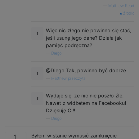
—
Matthew Read
źródło
Więc nic złego nie powinno się stać,
jeśli usunę jego dane? Działa jak
pamięć podręczna?
—
Diego,
@Diego Tak, powinno być dobrze.
—
Matthew przeczytał
Wydaje się, że nic nie poszło źle.
Nawet z widżetem na Facebooku!
Dziękuję Ci!!
—
Diego,
Byłem w stanie wymusić zamknięcie
1