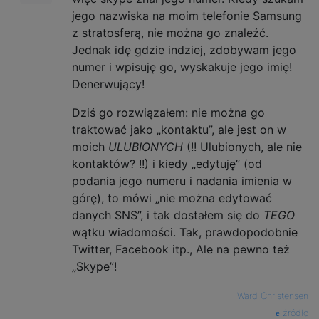
jego nazwiska na moim telefonie Samsung
z stratosferą, nie można go znaleźć.
Jednak idę gdzie indziej, zdobywam jego
numer i wpisuję go, wyskakuje jego imię!
Denerwujący!
Dziś go rozwiązałem: nie można go
traktować jako „kontaktu”, ale jest on w
moich
ULUBIONYCH
(!! Ulubionych, ale nie
kontaktów? !!) i kiedy „edytuję” (od
podania jego numeru i nadania imienia w
górę), to mówi „nie można edytować
danych SNS”, i tak dostałem się do
TEGO
wątku wiadomości. Tak, prawdopodobnie
Twitter, Facebook itp., Ale na pewno też
„Skype”!
—
Ward Christensen
źródło