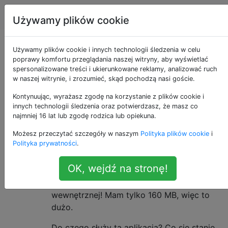
Android
Tagi
Account
Używamy plików cookie
Co to jest aplikacja
Używamy plików cookie i innych technologii śledzenia w celu
poprawy komfortu przeglądania naszej witryny, aby wyświetlać
spersonalizowane treści i ukierunkowane reklamy, analizować ruch
SNS?
w naszej witrynie, i zrozumieć, skąd pochodzą nasi goście.
Kontynuując, wyrażasz zgodę na korzystanie z plików cookie i
innych technologii śledzenia oraz potwierdzasz, że masz co
Używam Samsunga Galaxy I551 z Androidem
11
najmniej 16 lat lub zgodę rodzica lub opiekuna.
2.2 FroYo.
Możesz przeczytać szczegóły w naszym
Polityka plików cookie
i
Polityka prywatności
.
Przepraszam za moją ignorancję, ale nie
mam pojęcia, co to za aplikacja (która nie
OK, wejdź na stronę!
została usunięta i została zainstalowana bez
rootowania). I zużywa 15 MB mojej pamięci
wewnętrznej! Mam tylko 160 MB, więc to
dużo.
Do czego służy ta aplikacja? Co się stanie,