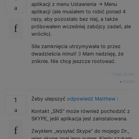
aplikacji z menu Ustawienia -> Menu
aplikacji (ale musiałem to robić ponad 4
razy, aby pozostało bez niej, a także
próbowałem wcześniej zabójcy zadań, ale
wróciło).
Siła zamknięcia utrzymywała to przez
dwadzieścia minut! :) Mam nadzieję, że
zniknie. Nie chcę jeszcze rootować.
—
NewLGUser
źródło
Żeby ulepszyć
odpowiedź Matthew
:
1
Kontakt „SNS” może również pochodzić z
SKYPE, jeśli aplikacja jest zainstalowana.
Zwykłem „wysyłać Skype” do mojego Dr.,
więc skype znał jego numer. Kiedy szukam