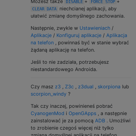
Możesz także
+
+
DISABLE
FORCE STOP
niechcianej aplikacji, aby
CLEAR DATA
ułatwić zmianę domyślnego zachowania.
Następnie, zwykle w
Ustawieniach
/
Aplikacje
/
Konfiguruj aplikacje
/
Aplikacja
na telefon
, powinnaś być w stanie wybrać
żądaną aplikację na telefon.
Jeśli to nie zadziała, potrzebujesz
niestandardowego Androida.
Czy masz
z3
,
Z3c
,
z3dual
,
skorpiona
lub
scorpion_windy
?
Tak czy inaczej, powinieneś pobrać
CyanogenMod
i
OpenGApps
, a następnie
zainstalować je za pomocą
ADB
. Umożliwi
to zrobienie czegoś więcej niż tylko
zmiana domyślnej aplikacji na telefon.