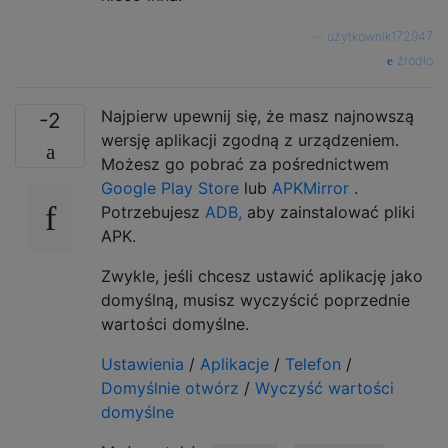
—
użytkownik172947
źródło
Najpierw upewnij się, że masz najnowszą
-2
wersję aplikacji zgodną z urządzeniem.
Możesz go pobrać za pośrednictwem
Google Play Store
lub
APKMirror
.
Potrzebujesz
ADB,
aby zainstalować pliki
APK.
Zwykle, jeśli chcesz ustawić aplikację jako
domyślną, musisz wyczyścić poprzednie
wartości domyślne.
Ustawienia
/
Aplikacje
/
Telefon
/
Domyślnie otwórz
/
Wyczyść wartości
domyślne