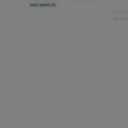
sony-xperia-z3
—
jezzipin
źródło