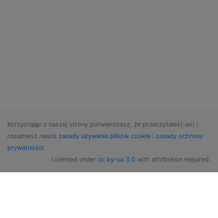
Korzystając z naszej strony potwierdzasz, że przeczytałeś(-aś) i
rozumiesz nasze
zasady używania plików cookie
i
zasady ochrony
prywatności
.
Licensed under
cc by-sa 3.0
with attribution required.