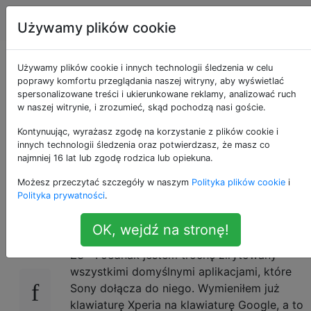
Android
Tagi
Account
Używamy plików cookie
Jak ustawić dialer
Używamy plików cookie i innych technologii śledzenia w celu
poprawy komfortu przeglądania naszej witryny, aby wyświetlać
spersonalizowane treści i ukierunkowane reklamy, analizować ruch
Google jako
w naszej witrynie, i zrozumieć, skąd pochodzą nasi goście.
domyślny dialer w
Kontynuując, wyrażasz zgodę na korzystanie z plików cookie i
innych technologii śledzenia oraz potwierdzasz, że masz co
najmniej 16 lat lub zgodę rodzica lub opiekuna.
Sony Xperia Z3 +?
Możesz przeczytać szczegóły w naszym
Polityka plików cookie
i
Polityka prywatności
.
Mam nadzieję, że masz się dobrze. Niedawno
9
OK, wejdź na stronę!
zmieniłem z Google Nexus 5 na Sony Xperia
Z3 +. Jednak jestem trochę zirytowany
wszystkimi domyślnymi aplikacjami, które
Sony dołącza do niego. Wymieniłem już
klawiaturę Xperia na klawiaturę Google, a to