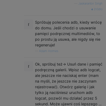
—
Jaskaranbir Singh
źródło
Spróbuję polecenia adb, kiedy wrócę
do domu. Jeśli chodzi o usuwanie
pamięci podręcznej multimediów, to
po prostu ją usuwa, ale nigdy się nie
regeneruje!
—
Adam Holmes
Ok, spróbuj też-> Usuń dane i pamięć
podręczną galerii. Wpisz adb logcat,
ale jeszcze nie naciskaj enter (mam
na myśli, że jeszcze nie zaczynam
rejestrować). Otwórz galerię i jak
tylko ją naciśniesz uruchom adb
logcat, pozwól mu działać przez 5
sekund. Może ujawni coś lepszego ...