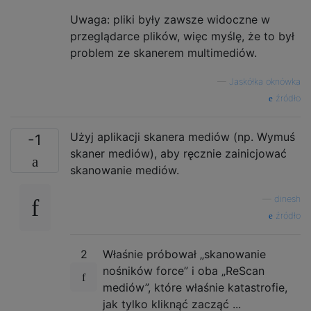
Uwaga: pliki były zawsze widoczne w
przeglądarce plików, więc myślę, że to był
problem ze skanerem multimediów.
—
Jaskółka oknówka
źródło
Użyj aplikacji skanera mediów (np. Wymuś
-1
skaner mediów), aby ręcznie zainicjować
skanowanie mediów.
—
dinesh
źródło
2
Właśnie próbował „skanowanie
nośników force” i oba „ReScan
mediów”, które właśnie katastrofie,
jak tylko kliknąć zacząć ...