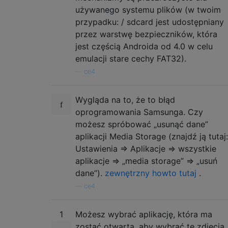
używanego systemu plików (w twoim
przypadku: / sdcard jest udostępniany
przez warstwę bezpieczników, która
jest częścią Androida od 4.0 w celu
emulacji stare cechy FAT32).
—
ce4
Wygląda na to, że to błąd
oprogramowania Samsunga. Czy
możesz spróbować „usunąć dane”
aplikacji Media Storage (znajdź ją tutaj:
Ustawienia => Aplikacje => wszystkie
aplikacje => „media storage” => „usuń
dane”).
zewnętrzny howto tutaj
.
—
ce4
1
Możesz wybrać aplikację, która ma
zostać otwarta, aby wybrać te zdjęcia