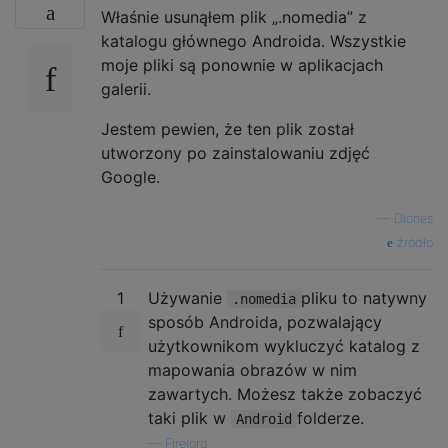
Właśnie usunąłem plik „.nomedia” z
katalogu głównego Androida. Wszystkie
moje pliki są ponownie w aplikacjach
galerii.
Jestem pewien, że ten plik został
utworzony po zainstalowaniu zdjęć
Google.
—
Diones
źródło
1
Używanie
pliku to natywny
.nomedia
sposób Androida, pozwalający
użytkownikom wykluczyć katalog z
mapowania obrazów w nim
zawartych. Możesz także zobaczyć
taki plik w
folderze.
Android
—
Firelord