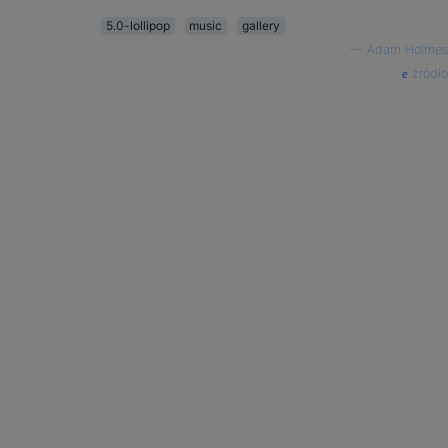
5.0-lollipop
music
gallery
—
Adam Holmes
źródło