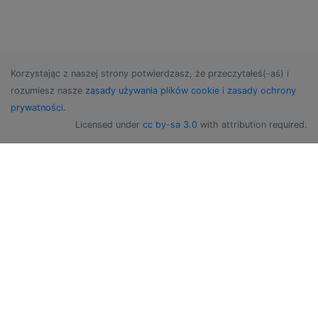
Korzystając z naszej strony potwierdzasz, że przeczytałeś(-aś) i
rozumiesz nasze
zasady używania plików cookie
i
zasady ochrony
prywatności
.
Licensed under
cc by-sa 3.0
with attribution required.