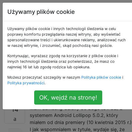
Android
Tagi
Account
Używamy plików cookie
Obrazy zniknęły z
Używamy plików cookie i innych technologii śledzenia w celu
poprawy komfortu przeglądania naszej witryny, aby wyświetlać
spersonalizowane treści i ukierunkowane reklamy, analizować ruch
galerii, ale nadal w
w naszej witrynie, i zrozumieć, skąd pochodzą nasi goście.
„Moich plikach”
Kontynuując, wyrażasz zgodę na korzystanie z plików cookie i
innych technologii śledzenia oraz potwierdzasz, że masz co
najmniej 16 lat lub zgodę rodzica lub opiekuna.
(Samsung Galaxy S6
Możesz przeczytać szczegóły w naszym
Polityka plików cookie
i
Edge, 5.0.2)
Polityka prywatności
.
OK, wejdź na stronę!
Mam Samsung Galaxy S6 Edge (64 GB) z
14
systemem Android Lollipop 5.0.2, który
miałem od dnia premiery (10 kwietnia 2015 r.)
I jak wspomniałem w tytule, wydaje się, że