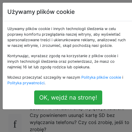
Android
Tagi
Account
Używamy plików cookie
Czy mogę usunąć
Używamy plików cookie i innych technologii śledzenia w celu
poprawy komfortu przeglądania naszej witryny, aby wyświetlać
spersonalizowane treści i ukierunkowane reklamy, analizować ruch
kartę MicroSD przy
w naszej witrynie, i zrozumieć, skąd pochodzą nasi goście.
włączonym telefonie
Kontynuując, wyrażasz zgodę na korzystanie z plików cookie i
innych technologii śledzenia oraz potwierdzasz, że masz co
najmniej 16 lat lub zgodę rodzica lub opiekuna.
z Androidem?
Możesz przeczytać szczegóły w naszym
Polityka plików cookie
i
Polityka prywatności
.
Na moim Samsungu Galaxy 551 mogę wyjąć
10
OK, wejdź na stronę!
kartę MicroSD bez konieczności wyjmowania
baterii i w konsekwencji wyłączyć telefon.
Czy powinienem usunąć kartę SD bez
wyłączania telefonu? Czy coś zrobię, jeśli to
zrobię?