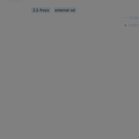
2.2-froyo
external-sd
—
Diogo
źródło