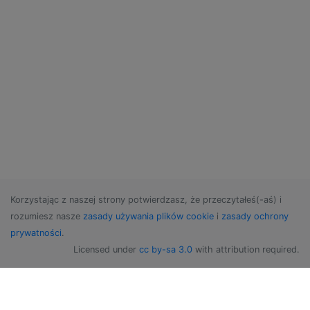
Korzystając z naszej strony potwierdzasz, że przeczytałeś(-aś) i
rozumiesz nasze
zasady używania plików cookie
i
zasady ochrony
prywatności
.
Licensed under
cc by-sa 3.0
with attribution required.