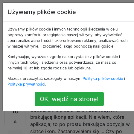
Android
Tagi
Account
Używamy plików cookie
Czy po usunięciu
Używamy plików cookie i innych technologii śledzenia w celu
poprawy komfortu przeglądania naszej witryny, aby wyświetlać
spersonalizowane treści i ukierunkowane reklamy, analizować ruch
aplikacji ze sklepu
w naszej witrynie, i zrozumieć, skąd pochodzą nasi goście.
Play aplikacja jest
Kontynuując, wyrażasz zgodę na korzystanie z plików cookie i
innych technologii śledzenia oraz potwierdzasz, że masz co
najmniej 16 lat lub zgodę rodzica lub opiekuna.
usuwana z telefonu,
Możesz przeczytać szczegóły w naszym
Polityka plików cookie
i
który ją pobrał?
Polityka prywatności
.
OK, wejdź na stronę!
Obudziłem się dziś rano i zauważyłem
16
brakującą ikonę aplikacji. Nie wiem, która
aplikacja; to po prostu brakująca pozycja w
siatce ikon. Zastanawiałem się ... Czy po