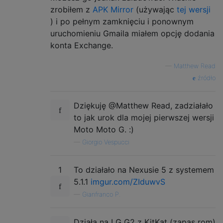
zrobiłem z
APK Mirror
(używając
tej wersji
) i po pełnym zamknięciu i ponownym
uruchomieniu Gmaila miałem opcję dodania
konta Exchange.
—
Matthew Read
źródło
Dziękuję @Matthew Read, zadziałało
to jak urok dla mojej pierwszej wersji
Moto Moto G. :)
—
Giorgio Vespucci
1
To działało na Nexusie 5 z systemem
5.1.1
imgur.com/ZIduwvS
—
Gianfranco P.
Działa na LG G2 z KitKat (zapas rom)