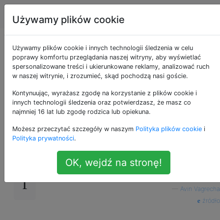
Android
Tagi
Account
Używamy plików cookie
Brak opcji wymiany w
Używamy plików cookie i innych technologii śledzenia w celu
poprawy komfortu przeglądania naszej witryny, aby wyświetlać
spersonalizowane treści i ukierunkowane reklamy, analizować ruch
rozwijanym menu
w naszej witrynie, i zrozumieć, skąd pochodzą nasi goście.
„dodaj konto” Gmaila
Kontynuując, wyrażasz zgodę na korzystanie z plików cookie i
innych technologii śledzenia oraz potwierdzasz, że masz co
najmniej 16 lat lub zgodę rodzica lub opiekuna.
Możesz przeczytać szczegóły w naszym
Polityka plików cookie
i
Nie widzę opcji konta wymiany na koncie
20
Polityka prywatności
.
dodawania Gmaila. Wersja Gmaila 5.0.1. Jak
to naprawić?
OK, wejdź na stronę!
gmail
exchange
oneplus-one
—
Avin Vagrecha
źródło