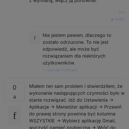
z wymianą, włącz ją ponownie.
—
Emi
źródło
Nie jestem pewien, dlaczego to
zostało odrzucone. To nie jest
odpowiedź, ale może być
rozwiązaniem dla niektórych
użytkowników.
—
Michael Hoffmann
Miałem ten sam problem i stwierdziłem, że
0
wykonanie następujących czynności było w
stanie rozwiązać. Idź do Ustawienia ->
Aplikacje -> Menedżer aplikacji -> Przewiń
do prawej strony powinna być kolumna
WSZYSTKIE -> Wybierz aplikację Gmail,
wyczyść pamięć podręczną -> Wróć do