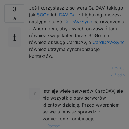
Jeśli korzystasz z serwera CalDAV, takiego
3
jak
SOGo
lub
DAViCal
z Lightning, możesz
następnie użyć
CalDAV-Sync
na urządzeniu
z Androidem, aby zsynchronizować tam
również swoje kalendarze. SOGo ma
również obsługę CardDAV, a
CardDAV-Sync
również utrzyma synchronizację
kontaktów.
—
TRS-80
źródło
Istnieje wiele serwerów CardDAV, ale
nie wszystkie pary serwerów i
klientów działają. Przed wybraniem
serwera musisz sprawdzić
zamierzone kombinacje.
—
Raphael