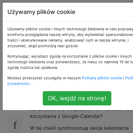
Android
Tagi
Account
Używamy plików cookie
Jak zsynchronizować
Używamy plików cookie i innych technologii śledzenia w celu popraw
komfortu przeglądania naszej witryny, aby wyświetlać spersonalizow
treści i ukierunkowane reklamy, analizować ruch w naszej witrynie, i
kalendarz z
zrozumieć, skąd pochodzą nasi goście.
Androidem bez
Kontynuując, wyrażasz zgodę na korzystanie z plików cookie i innych
technologii śledzenia oraz potwierdzasz, że masz co najmniej 16 lat l
zgodę rodzica lub opiekuna.
Google?
Możesz przeczytać szczegóły w naszym
Polityka plików cookie
i
Poli
prywatności
.
Czy istnieje sposób na synchronizację aplikac
13
OK, wejdź na stronę!
kalendarza Ubuntu, takiej jak Thunderbird Lig
lub Evolution, z urządzeniem z Androidem be
korzystania z Google-Calendar?
W tej chwili synchronizuję swoje kalendarze