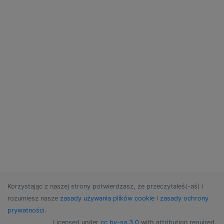
Korzystając z naszej strony potwierdzasz, że przeczytałeś(-aś) i
rozumiesz nasze
zasady używania plików cookie
i
zasady ochrony
prywatności
.
Licensed under
cc by-sa 3.0
with attribution required.