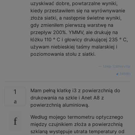
uzyskiwać dobre, powtarzalne wyniki,
kiedy przestawiłem się na wyrównywanie
złoża siatki, a następnie świetne wyniki,
gdy zmieniłem pierwszą warstwę na
przepływ 200%. YMMV, ale drukuję na
łóżku 110 ° C i głowicy drukującej 235 ° C,
używam niebieskiej taśmy malarskiej i
poziomowania stołu z siatki.
—
Mike Somerville
źródło
Mam pełną klatkę i3 z powierzchnią do
1
drukowania na szkle i Anet A8 z
powierzchnią aluminiową.
Według mojego termometru optycznego
między czujnikiem złoża a powierzchnią
szklaną występuje utrata temperatury od