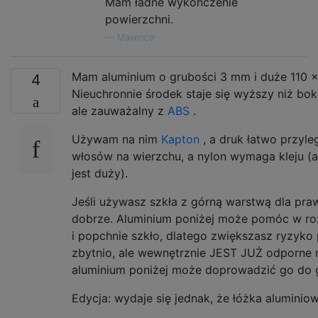
Mam ładne wykończenie
powierzchni.
—
Maxence
Mam aluminium o grubości 3 mm i duże 110 x
4
Nieuchronnie środek staje się wyższy niż boki
ale zauważalny z
ABS
.
Używam na nim
Kapton
, a druk łatwo przyl
włosów na wierzchu, a nylon wymaga kleju (ale
jest duży).
Jeśli używasz szkła z górną warstwą dla pr
dobrze. Aluminium poniżej może pomóc w rozprz
i popchnie szkło, dlatego zwiększasz ryzyko p
zbytnio, ale wewnętrznie JEST JUŻ odporne n
aluminium poniżej może doprowadzić go do g
Edycja: wydaje się jednak, że łóżka aluminiow