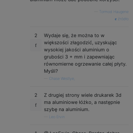
—
Tormod Haugene
źródło
2
Wydaje się, że można to w
większości złagodzić, uzyskując
wysokiej jakości aluminium o
grubości 3 + mm i zapewniając
równomierne ogrzewanie całej płyty.
Myśli?
—
Chase Westlye,
2
Z drugiej strony wiele drukarek 3d
ma aluminiowe łóżko, a następnie
szybę na aluminium.
—
Leo Ervin