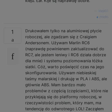
kleju. Łał. Kije są naprawdę dobre.
—
litejk01
źródło
Drukowałem tylko na aluminiowej płycie
1
roboczej, ale zgadzam się z Craigiem
Andersonem. Używam Marlin RC6
(naprawdę powinienem zaktualizować do
RC7, ale jestem leniwy i RC6 działa dobrze
dla mnie) i systemu poziomowania łóżka
siatki. Cóż, warto poświęcić czas na jego
skonfigurowanie. Używam niebieskiej
taśmy malarskiej i drukuję w PLA i ABS, ale
głównie ABS. Mam bardzo mało
problemów z częścią (częściami), które nie
przyklejają się do platformy roboczej, w
rzeczywistości problem, który mam, ma
tendencję do odwrotnego LOL! Zacząłem