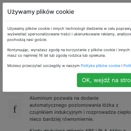
drukowanie 3d
Tagi
Account
Używamy plików cookie
Idealne łóżko do
Używamy plików cookie i innych technologii śledzenia w celu poprawy
wyświetlać spersonalizowane treści i ukierunkowane reklamy, analizow
pochodzą nasi goście.
drukowania: szkło
Kontynuując, wyrażasz zgodę na korzystanie z plików cookie i innych 
czy aluminium?
masz co najmniej 16 lat lub zgodę rodzica lub opiekuna.
Możesz przeczytać szczegóły w naszym
Polityka plików cookie
i
Poli
Szkło jest zawsze wypoziomowane, łatwe do
OK, wejdź na stro
16
czyszczenia, łatwe w obsłudze.
Aluminium pozwala na dodanie
automatycznego poziomowania łóżka z
czujnikiem indukcyjnym i rozprowadza ciepło
nieco bardziej równomiernie.
Kiedy drukujesz głównie ABS i PLA, który z