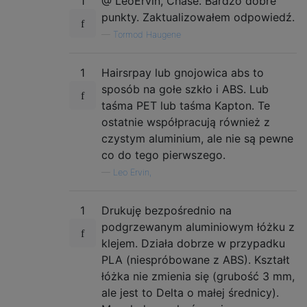
1
@ LeoErvin, Chase. Bardzo dobre
punkty. Zaktualizowałem odpowiedź.
—
Tormod Haugene
1
Hairsrpay lub gnojowica abs to
sposób na gołe szkło i ABS. Lub
taśma PET lub taśma Kapton. Te
ostatnie współpracują również z
czystym aluminium, ale nie są pewne
co do tego pierwszego.
—
Leo Ervin,
1
Drukuję bezpośrednio na
podgrzewanym aluminiowym łóżku z
klejem. Działa dobrze w przypadku
PLA (niespróbowane z ABS). Kształt
łóżka nie zmienia się (grubość 3 mm,
ale jest to Delta o małej średnicy).