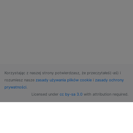
Korzystając z naszej strony potwierdzasz, że przeczytałeś(-aś) i
rozumiesz nasze
zasady używania plików cookie
i
zasady ochrony
prywatności
.
Licensed under
cc by-sa 3.0
with attribution required.