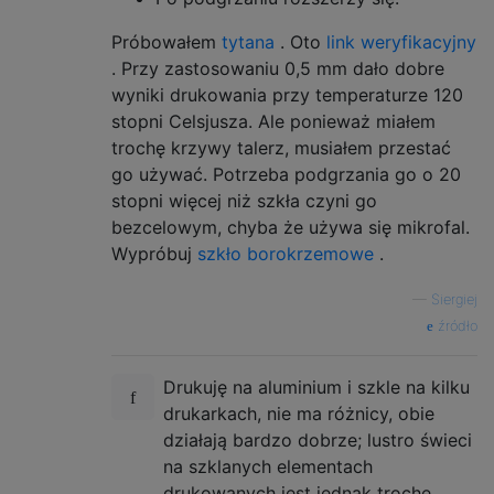
Próbowałem
tytana
. Oto
link weryfikacyjny
. Przy zastosowaniu 0,5 mm dało dobre
wyniki drukowania przy temperaturze 120
stopni Celsjusza. Ale ponieważ miałem
trochę krzywy talerz, musiałem przestać
go używać. Potrzeba podgrzania go o 20
stopni więcej niż szkła czyni go
bezcelowym, chyba że używa się mikrofal.
Wypróbuj
szkło borokrzemowe
.
—
Siergiej
źródło
Drukuję na aluminium i szkle na kilku
drukarkach, nie ma różnicy, obie
działają bardzo dobrze; lustro świeci
na szklanych elementach
drukowanych jest jednak trochę