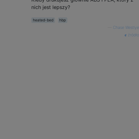
nich jest lepszy?
heated-bed
hbp
—
Chase Westlye
źródło