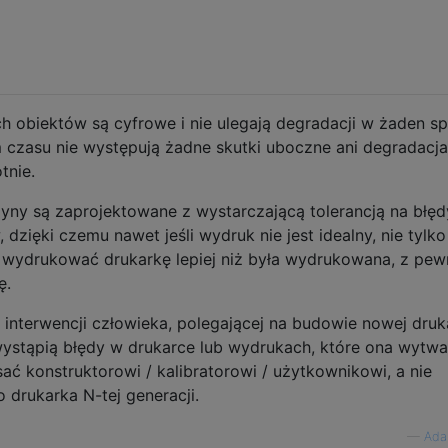
ch obiektów są cyfrowe i nie ulegają degradacji w żaden s
czasu nie występują żadne skutki uboczne ani degradacja
tnie.
zyny są zaprojektowane z wystarczającą tolerancją na błęd
dzięki czemu nawet jeśli wydruk nie jest idealny, nie tylko
e wydrukować drukarkę lepiej niż była wydrukowana, z pew
ę.
interwencji człowieka, polegającej na budowie nowej druka
li wystąpią błędy w drukarce lub wydrukach, które ona wytwa
ć konstruktorowi / kalibratorowi / użytkownikowi, a nie
o drukarka N-tej generacji.
—
Ada