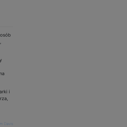
posób
,
y
na
rki i
rza,
m Davis