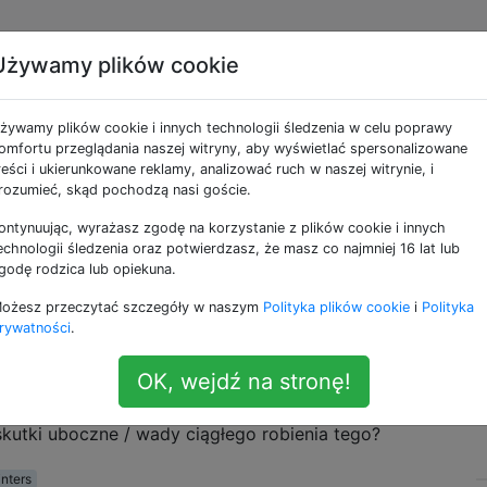
Używamy plików cookie
na drukarka może
żywamy plików cookie i innych technologii śledzenia w celu poprawy
drukować?
omfortu przeglądania naszej witryny, aby wyświetlać spersonalizowane
reści i ukierunkowane reklamy, analizować ruch w naszej witrynie, i
rozumieć, skąd pochodzą nasi goście.
ontynuując, wyrażasz zgodę na korzystanie z plików cookie i innych
epRap,
która może drukować większość własnych
echnologii śledzenia oraz potwierdzasz, że masz co najmniej 16 lat lub
godę rodzica lub opiekuna.
ożesz przeczytać szczegóły w naszym
Polityka plików cookie
i
Polityka
drukarka wydrukuje następną i tak dalej. Czy są jakieś
rywatności
.
 osiągnąć?
OK, wejdź na stronę!
 mnie drukarkę, a ja robię to samo dla moich przyjaciół i 
może to trwać wiecznie (ponieważ model 3D pozostaje tak
skutki uboczne / wady ciągłego robienia tego?
inters