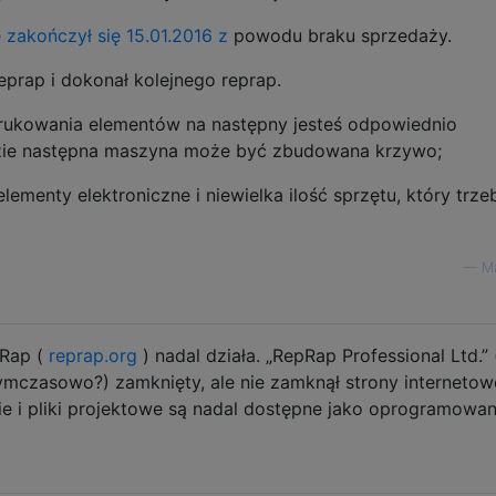
 zakończył się 15.01.2016 z
powodu braku sprzedaży.
eprap i dokonał kolejnego reprap.
drukowania elementów na następny jesteś odpowiednio
azie następna maszyna może być zbudowana krzywo;
ementy elektroniczne i niewielka ilość sprzętu, który trze
—
Ma
pRap (
reprap.org
) nadal działa. „RepRap Professional Ltd.” 
tymczasowo?) zamknięty, ale nie zamknął strony internetowe
 i pliki projektowe są nadal dostępne jako oprogramowan