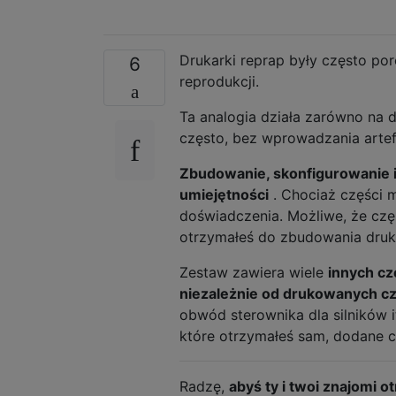
Drukarki reprap były często po
6
reprodukcji.
Ta analogia działa zarówno na d
często, bez wprowadzania artef
Zbudowanie, skonfigurowanie 
umiejętności
. Chociaż części 
doświadczenia. Możliwe, że częśc
otrzymałeś do zbudowania drukar
Zestaw zawiera wiele
innych cz
niezależnie od drukowanych cz
obwód sterownika dla silników it
które otrzymałeś sam, dodane cz
Radzę,
abyś ty i twoi znajomi 