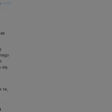
źródło
tak
ę
ytego
e
 się.
k te,
i