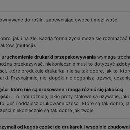
równywane do roślin, zapewniając owoce i możliwość
obre, jak i na złe. Każda forma życia może się rozmnażać 
aktów (mutacji).
i uruchomienie drukarki przepakowywania
wymaga troch
można przekazywać, niekoniecznie musi to dotyczyć zdob
i, które produkuje drukarka, nie są tak dobre, jak te, któr
ki. Przynajmniej nie, dopóki nie dogonisz krzywej uczenia
ęści, które nie są drukowane i mogą różnić się jakością
ęści
. To robi różnicę, jakie pręty stalowe są używane, jaki
p. Jeśli oddajesz drukowane części, które są tak dobre, ja
ęści niekoniecznie są tak dobre jak twoje.
otrzymali od kogoś części do drukarek i wspólnie zbudowal