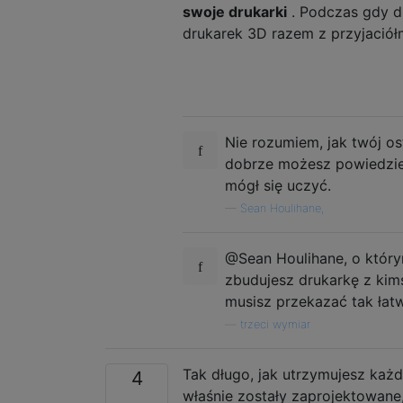
swoje drukarki
. Podczas gdy dz
drukarek 3D razem z przyjaciółm
Nie rozumiem, jak twój os
dobrze możesz powiedzieć
mógł się uczyć.
—
Sean Houlihane,
@Sean Houlihane, o który
zbudujesz drukarkę z kim
musisz przekazać tak łatw
—
trzeci wymiar
Tak długo, jak utrzymujesz każdą
4
właśnie zostały zaprojektowane