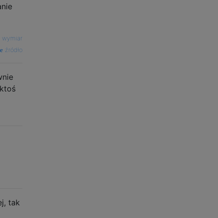
anie
i wymiar
źródło
wnie
 ktoś
j, tak