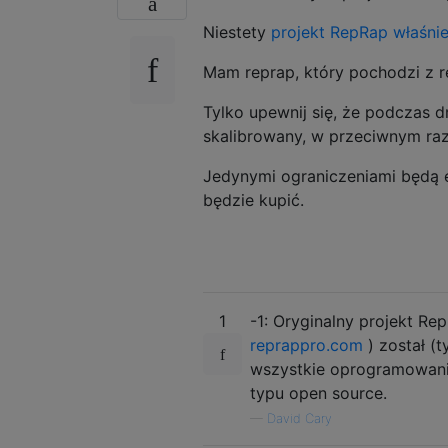
Niestety
projekt RepRap właśnie
Mam reprap, który pochodzi z r
Tylko upewnij się, że podczas 
skalibrowany, w przeciwnym r
Jedynymi ograniczeniami będą el
będzie kupić.
1
-1: Oryginalny projekt Re
reprappro.com
) został (
wszystkie oprogramowanie
typu open source.
—
David Cary