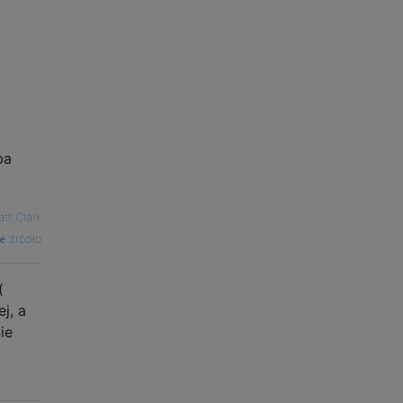
ba
tt Clark
źródło
(
j, a
ie